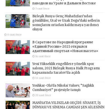
паводков на Урале и Дальнем Востоке
3 saat önce
Birleşik Rusya Genç Muhafızları’ndan
gönüllüler, Ural ve Uzak Doğu’daki sellerin
sonuçlarını ortadan kaldırmaya yardımcı
oluyor
6 saat önce
В Саратове по Народной программе
«Единой России»-2021 открылся
адаптивный спортзал «Новая высота»
14 saat önce
Yeni Yükseklik engellilere yönelik spor
salonu, 2021 Birleşik Rusya Halk Programı
kapsamında Saratov’da açıldı
16 saat önce
Yoshkar-Ola’da Nikolai Valuev, “Sağlıklı
Cumhuriyet” projesiyle tanıştı
20 saat önce
MANİSA’DA YILDIZLAR GEÇİDİ: SİYASET, İŞ
DÜNYASI VE SİNEMA CAMİASI ŞEN AİLESİNİN