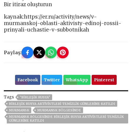
Bir itiraz oluşturun
kaynak:https://er.ru/activity/news/v-
murmanskoj-oblasti-aktivisty-edinoj-rossii-
prinyali-uchastie-v-subbotnikah
Paylaş:
Facebook
Twitter
WhatsApp
Pinterest
Tags
"BIRLEŞIK RUSYA"
BIRLEŞIK RUSYA AKTIVISTLERI TEMIZLIK GÜNLERINE KATILDI
MURMANSK
MURMANSK BÖLGESINDE
MURMANSK BÖLGESINDE BIRLEŞIK RUSYA AKTIVISTLERI TEMIZLIK
GÜNLERINE KATILDI