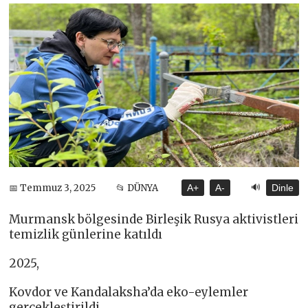
🔊
📅 Temmuz 3, 2025
📂 DÜNYA
A+
A-
Dinle
Murmansk bölgesinde Birleşik Rusya aktivistleri
temizlik günlerine katıldı
2025,
Kovdor ve Kandalaksha’da eko-eylemler
gerçekleştirildi