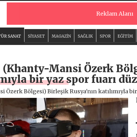
Reklam Alanı
ÜR SANAT
SİYASET
MAGAZİN
SAĞLIK
SPOR
EĞİTİM
 (Khanty-Mansi Özerk Bölge
mıyla bir yaz spor fuarı dü
Özerk Bölgesi) Birleşik Rusya'nın katılımıyla bir