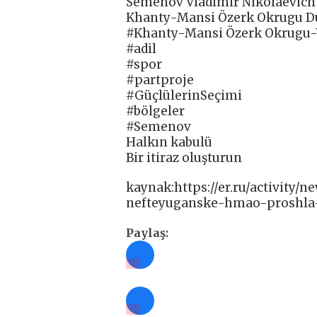
Semenov Vladimir Nikolaevich
Khanty-Mansi Özerk Okrugu Du
#Khanty-Mansi Özerk Okrugu-
#adil
#spor
#partproje
#GüçlülerinSeçimi
#bölgeler
#Semenov
Halkın kabulü
Bir itiraz oluşturun
kaynak:https://er.ru/activity/n
nefteyuganske-hmao-proshla
Paylaş: