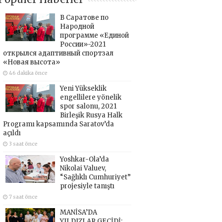
В Саратове по
Народной
программе «Единой
России»-2021
открылся адаптивный спортзал
«Новая высота»
46 dakika önce
Yeni Yükseklik
engellilere yönelik
spor salonu, 2021
Birleşik Rusya Halk
Programı kapsamında Saratov’da
açıldı
3 saat önce
Yoshkar-Ola’da
Nikolai Valuev,
“Sağlıklı Cumhuriyet”
projesiyle tanıştı
7 saat önce
MANİSA’DA
YILDIZLAR GEÇİDİ: