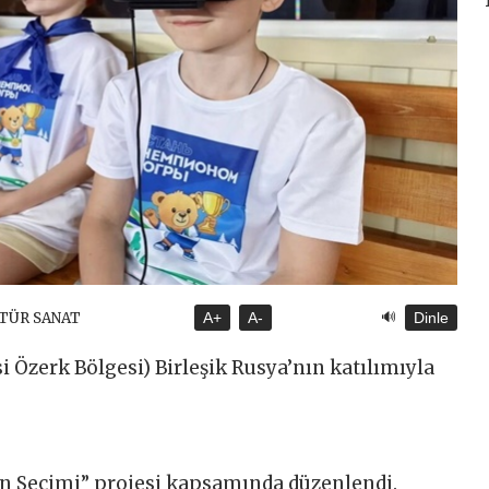
🔊
LTÜR SANAT
A+
A-
Dinle
Özerk Bölgesi) Birleşik Rusya’nın katılımıyla
rin Seçimi” projesi kapsamında düzenlendi.