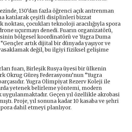
ezinde, 130’dan fazla öğrenci açık antrenman
a katılarak çeşitli disiplinleri bizzat
 noktası, çocukları teknoloji aracılığıyla spora
 drone uçurmayı denedi. Fuarın organizatörü,
esinin bölgesel koordinatörü ve Yugra Duma
“Gençler artık dijital bir dünyada yaşıyor ve
saklamak değil, bu ilgiyi fiziksel gelişime
arı fuarı, Birleşik Rusya üyesi bir ülkenin
zerk Okrug Güreş Federasyonu’nun “Yugra
arçasıdır. Yugra Olimpiyat Rezerv Koleji ile
klarda yetenek belirleme yöntemi, modern
k uygulanmaktadır. Geçen yıl özellikle akrobasi
ıştı. Proje, yıl sonuna kadar 10 kasaba ve şehri
pora dahil etmeyi planlıyor.