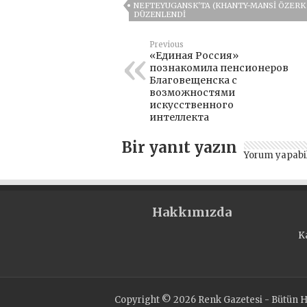
NEFTEYUGANSK'TA (KHANTY-MANSI ÖZERK B
DÜZENLENDI
Previous
«Единая Россия»
познакомила пенсионеров
Благовещенска с
возможностями
искусственного
интеллекта
Bir yanıt yazın
Yorum yapabi
Hakkımızda
K
Copyright © 2026 Renk Gazetesi - Bütün Ha