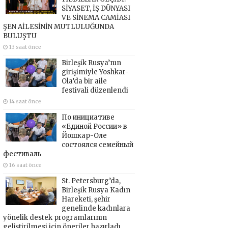
SİYASET, İŞ DÜNYASI
VE SİNEMA CAMİASI
ŞEN AİLESİNİN MUTLULUĞUNDA
BULUŞTU
13 saat önce
Birleşik Rusya’nın
girişimiyle Yoshkar-
Ola’da bir aile
festivali düzenlendi
14 saat önce
По инициативе
«Единой России» в
Йошкар-Оле
состоялся семейный
фестиваль
16 saat önce
St. Petersburg’da,
Birleşik Rusya Kadın
Hareketi, şehir
genelinde kadınlara
yönelik destek programlarının
geliştirilmesi için öneriler hazırladı