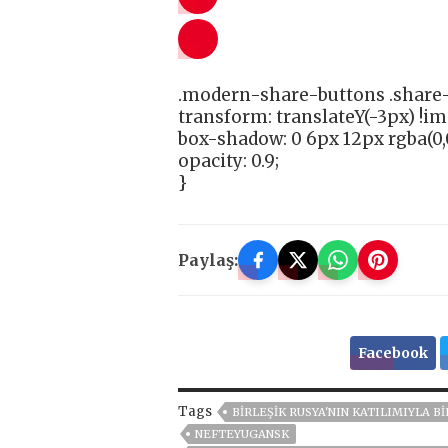
.modern-share-buttons .share-
transform: translateY(-3px) !i
box-shadow: 0 6px 12px rgba(0,0
opacity: 0.9;
}
Paylaş:
Facebook
Tags
BIRLEŞIK RUSYA'NIN KATILIMIYLA B
NEFTEYUGANSK