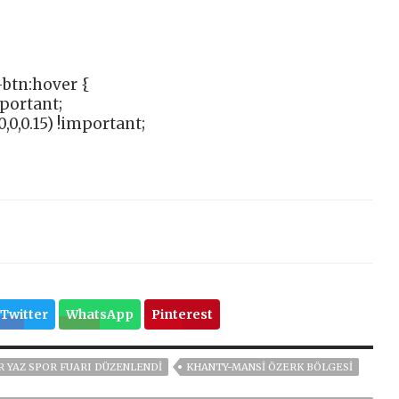
btn:hover {
mportant;
,0,0.15) !important;
Twitter
WhatsApp
Pinterest
IR YAZ SPOR FUARI DÜZENLENDI
KHANTY-MANSI ÖZERK BÖLGESI