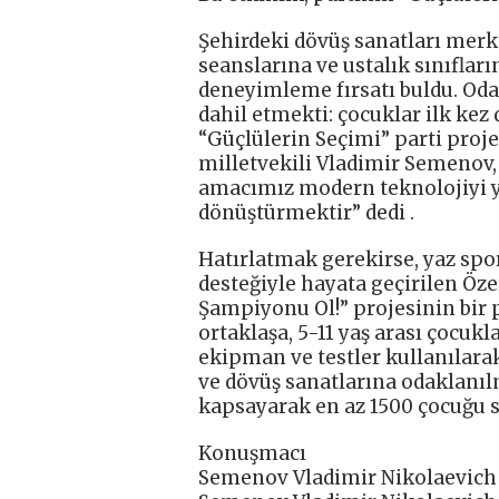
Şehirdeki dövüş sanatları merk
seanslarına ve ustalık sınıfların
deneyimleme fırsatı buldu. Odak
dahil etmekti: çocuklar ilk kez
“Güçlülerin Seçimi” parti proj
milletvekili Vladimir Semenov, 
amacımız modern teknolojiyi ya
dönüştürmektir” dedi .
Hatırlatmak gerekirse, yaz sporl
desteğiyle hayata geçirilen Ö
Şampiyonu Ol!” projesinin bir p
ortaklaşa, 5-11 yaş arası çocu
ekipman ve testler kullanılara
ve dövüş sanatlarına odaklanılm
kapsayarak en az 1500 çocuğu s
Konuşmacı
Semenov Vladimir Nikolaevich