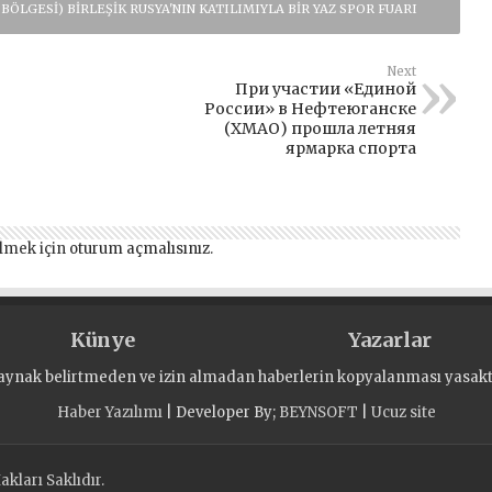
ÖLGESI) BIRLEŞIK RUSYA'NIN KATILIMIYLA BIR YAZ SPOR FUARI
Next
При участии «Единой
России» в Нефтеюганске
(ХМАО) прошла летняя
ярмарка спорта
lmek için
oturum açmalısınız
.
Künye
Yazarlar
aynak belirtmeden ve izin almadan haberlerin kopyalanması yasaktı
Haber Yazılımı
| Developer By;
BEYNSOFT
|
Ucuz site
kları Saklıdır.