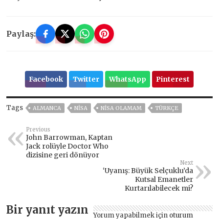
Paylaş:
Facebook
Twitter
WhatsApp
Pinterest
Tags
ALMANCA
NISA
NISA OLAMAM
TÜRKÇE
Previous
John Barrowman, Kaptan
Jack rolüyle Doctor Who
dizisine geri dönüyor
Next
‘Uyanış: Büyük Selçuklu’da
Kutsal Emanetler
Kurtarılabilecek mi?
Bir yanıt yazın
Yorum yapabilmek için
oturum