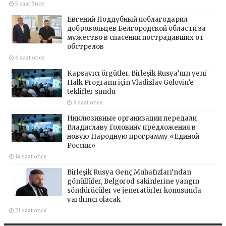
5 saat önce
Евгений Поддубный поблагодарил
добровольцев Белгородской области за
мужество в спасении пострадавших от
обстрелов
6 saat önce
Kapsayıcı örgütler, Birleşik Rusya’nın yeni
Halk Programı için Vladislav Golovin’e
teklifler sundu
9 saat önce
Инклюзивные организации передали
Владиславу Головину предложения в
новую Народную программу «Единой
России»
14 saat önce
Birleşik Rusya Genç Muhafızları’ndan
gönüllüler, Belgorod sakinlerine yangın
söndürücüler ve jeneratörler konusunda
yardımcı olacak
21 saat önce