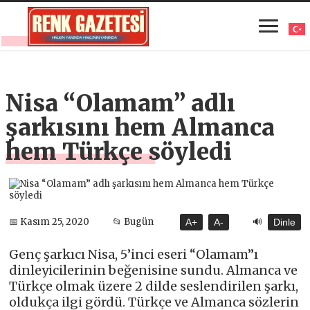
Nisa “Olamam” adlı
şarkısını hem Almanca
hem Türkçe söyledi
🔊
📅 Kasım 25, 2020
📂 Bugün
A+
A-
Dinle
Genç şarkıcı Nisa, 5’inci eseri “Olamam”ı
dinleyicilerinin beğenisine sundu. Almanca ve
Türkçe olmak üzere 2 dilde seslendirilen şarkı,
oldukça ilgi gördü. Türkçe ve Almanca sözlerin