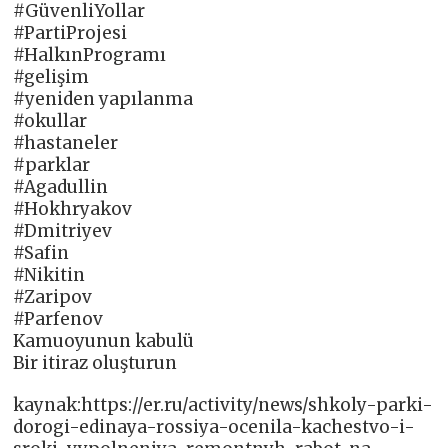
#GüvenliYollar
#PartiProjesi
#HalkınProgramı
#gelişim
#yeniden yapılanma
#okullar
#hastaneler
#parklar
#Agadullin
#Hokhryakov
#Dmitriyev
#Safin
#Nikitin
#Zaripov
#Parfenov
Kamuoyunun kabulü
Bir itiraz oluşturun
kaynak:https://er.ru/activity/news/shkoly-parki-
dorogi-edinaya-rossiya-ocenila-kachestvo-i-