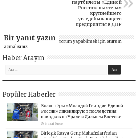
партбилеты «Единой
России» шахтерам
крупнейшего
угледобывающего
предприятия в ДНР
Bir yanıt yazın
Yorum yapabilmek için
oturum
açmalısınız
.
Haber Arayın
Popüler Haberler
Волонтёры «Молодой Гвардии Единой
России» ликвидируют последствия
паводков на Урале и Дальнем Востоке
6 saat önce
Birleşik Rusya Genç Muhafızları’ndan