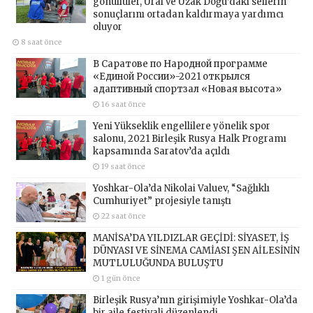
gönüllüler, Ural ve Uzak Doğu’daki sellerin
sonuçlarını ortadan kaldırmaya yardımcı
oluyor
8 saat önce
В Саратове по Народной программе
«Единой России»-2021 открылся
адаптивный спортзал «Новая высота»
16 saat önce
Yeni Yükseklik engellilere yönelik spor
salonu, 2021 Birleşik Rusya Halk Programı
kapsamında Saratov’da açıldı
19 saat önce
Yoshkar-Ola’da Nikolai Valuev, “Sağlıklı
Cumhuriyet” projesiyle tanıştı
22 saat önce
MANİSA’DA YILDIZLAR GEÇİDİ: SİYASET, İŞ
DÜNYASI VE SİNEMA CAMİASI ŞEN AİLESİNİN
MUTLULUĞUNDA BULUŞTU
1 gün önce
Birleşik Rusya’nın girişimiyle Yoshkar-Ola’da
bir aile festivali düzenlendi