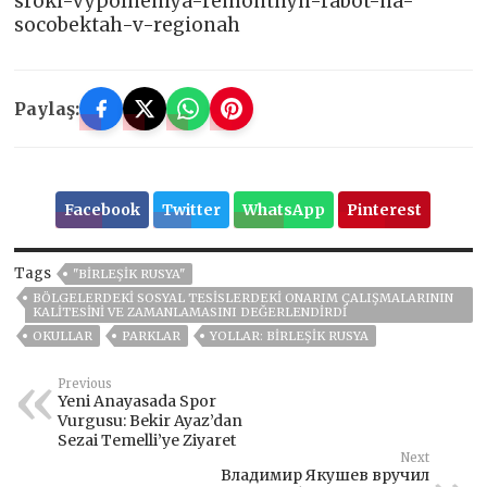
sroki-vypolneniya-remontnyh-rabot-na-
socobektah-v-regionah
Paylaş:
Facebook
Twitter
WhatsApp
Pinterest
Tags
"BIRLEŞIK RUSYA"
BÖLGELERDEKI SOSYAL TESISLERDEKI ONARIM ÇALIŞMALARININ
KALITESINI VE ZAMANLAMASINI DEĞERLENDIRDI
OKULLAR
PARKLAR
YOLLAR: BIRLEŞIK RUSYA
Previous
Yeni Anayasada Spor
Vurgusu: Bekir Ayaz’dan
Sezai Temelli’ye Ziyaret
Next
Владимир Якушев вручил