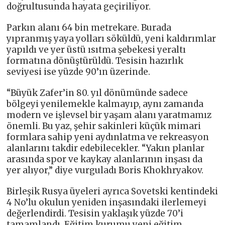
doğrultusunda hayata geçiriliyor.
Parkın alanı 64 bin metrekare. Burada
yıpranmış yaya yolları söküldü, yeni kaldırımlar
yapıldı ve yer üstü ısıtma şebekesi yeraltı
formatına dönüştürüldü. Tesisin hazırlık
seviyesi ise yüzde 90’ın üzerinde.
“Büyük Zafer’in 80. yıl dönümünde sadece
bölgeyi yenilemekle kalmayıp, aynı zamanda
modern ve işlevsel bir yaşam alanı yaratmamız
önemli. Bu yaz, şehir sakinleri küçük mimari
formlara sahip yeni aydınlatma ve rekreasyon
alanlarını takdir edebilecekler. “Yakın planlar
arasında spor ve kaykay alanlarının inşası da
yer alıyor,” diye vurguladı Boris Khokhryakov.
Birleşik Rusya üyeleri ayrıca Sovetski kentindeki
4 No’lu okulun yeniden inşasındaki ilerlemeyi
değerlendirdi. Tesisin yaklaşık yüzde 70’i
tamamlandı. Eğitim kurumu yeni eğitim