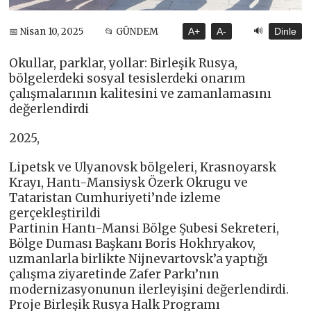
🔊
📅 Nisan 10, 2025
📂 GÜNDEM
A+
A-
Dinle
Okullar, parklar, yollar: Birleşik Rusya,
bölgelerdeki sosyal tesislerdeki onarım
çalışmalarının kalitesini ve zamanlamasını
değerlendirdi
2025,
Lipetsk ve Ulyanovsk bölgeleri, Krasnoyarsk
Krayı, Hantı-Mansiysk Özerk Okrugu ve
Tataristan Cumhuriyeti’nde izleme
gerçekleştirildi
Partinin Hantı-Mansi Bölge Şubesi Sekreteri,
Bölge Duması Başkanı Boris Hokhryakov,
uzmanlarla birlikte Nijnevartovsk’a yaptığı
çalışma ziyaretinde Zafer Parkı’nın
modernizasyonunun ilerleyişini değerlendirdi.
Proje Birleşik Rusya Halk Programı