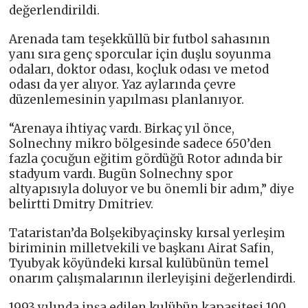
değerlendirildi.
Arenada tam teşekküllü bir futbol sahasının
yanı sıra genç sporcular için duşlu soyunma
odaları, doktor odası, koçluk odası ve metod
odası da yer alıyor. Yaz aylarında çevre
düzenlemesinin yapılması planlanıyor.
“Arenaya ihtiyaç vardı. Birkaç yıl önce,
Solnechny mikro bölgesinde sadece 650’den
fazla çocuğun eğitim gördüğü Rotor adında bir
stadyum vardı. Bugün Solnechny spor
altyapısıyla doluyor ve bu önemli bir adım,” diye
belirtti Dmitry Dmitriev.
Tataristan’da Bolşekibyaçinsky kırsal yerleşim
biriminin milletvekili ve başkanı Airat Safin,
Tyubyak köyündeki kırsal kulübünün temel
onarım çalışmalarının ilerleyişini değerlendirdi.
1993 yılında inşa edilen kulübün kapasitesi 100