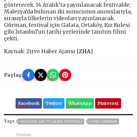
gösterecek. 14 Aralık’ta yayınlanacak festivalde;
Malezya’da bulunan iki sunucunun anonslarıyla,
sırasıyla ülkelerin videoları yayınlanacak.
Gürman, festival için Galata, Ortaköy, Kız Kulesi
gibi İstanbul’un tarihi yerlerinde tanıtım filmi
çekti.
Kaynak: Zirve Haber Ajansı [
ZHA
]
Paylaş:
Facebook
Twitter
WhatsApp
Pinterest
Tags
MALEZYA ABU TV ŞARKI FESTIVALI
ÖYKÜ GÜRMAN
Previous