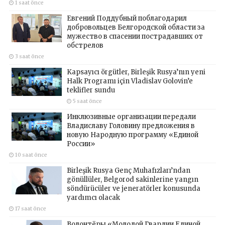
1 saat önce
Евгений Поддубный поблагодарил
добровольцев Белгородской области за
мужество в спасении пострадавших от
обстрелов
3 saat önce
Kapsayıcı örgütler, Birleşik Rusya’nın yeni
Halk Programı için Vladislav Golovin’e
teklifler sundu
5 saat önce
Инклюзивные организации передали
Владиславу Головину предложения в
новую Народную программу «Единой
России»
10 saat önce
Birleşik Rusya Genç Muhafızları’ndan
gönüllüler, Belgorod sakinlerine yangın
söndürücüler ve jeneratörler konusunda
yardımcı olacak
17 saat önce
Волонтёры «Молодой Гвардии Единой