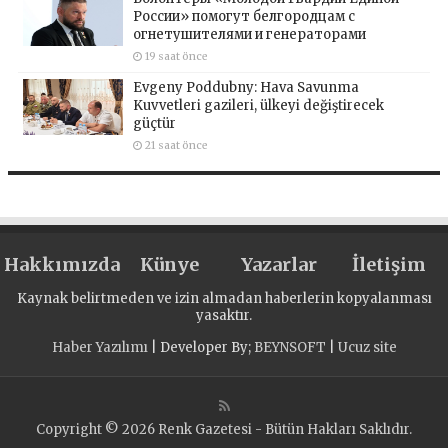
России» помогут белгородцам с
огнетушителями и генераторами
19 saat önce
Evgeny Poddubny: Hava Savunma
Kuvvetleri gazileri, ülkeyi değiştirecek
güçtür
21 saat önce
Hakkımızda
Künye
Yazarlar
İletişim
Kaynak belirtmeden ve izin almadan haberlerin kopyalanması
yasaktır.
Haber Yazılımı
| Developer By;
BEYNSOFT
|
Ucuz site
Copyright © 2026 Renk Gazetesi - Bütün Hakları Saklıdır.