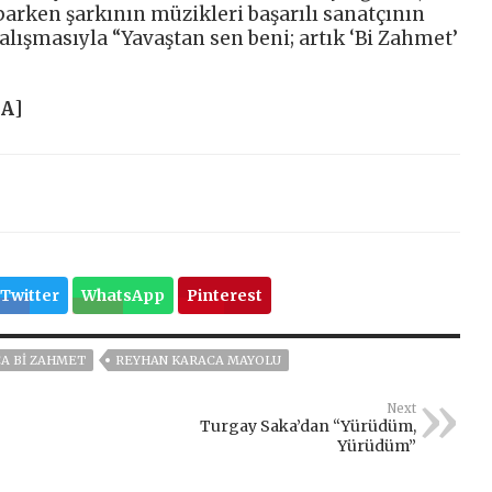
rken şarkının müzikleri başarılı sanatçının
çalışmasıyla “Yavaştan sen beni; artık ‘Bi Zahmet’
HA
]
Twitter
WhatsApp
Pinterest
A BI ZAHMET
REYHAN KARACA MAYOLU
Next
Turgay Saka’dan “Yürüdüm,
Yürüdüm”