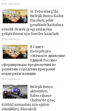
12 saat önce
St. Petersburg’da,
Birleşik Rusya Kadın
Hareketi, şehir
genelinde kadınlara
yönelik destek programlarının
geliştirilmesi için öneriler hazırladı
14 saat önce
В Санкт-
Петербурге
«Женское движение
Единой России»
сформировало предложения по
развитию городских программ
поддержки женщин
17 saat önce
Birleşik Rusya
aktivistleri,
Naberezhnye
Chelny’de genç
KAMAZ uzmanları için eğitim
etkinlikleri düzenledi