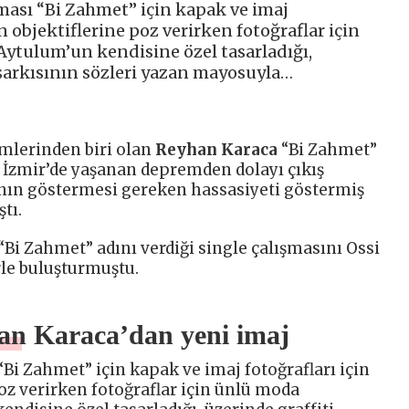
ması “Bi Zahmet” için kapak ve imaj
n objektiflerine poz verirken fotoğraflar için
ytulum’un kendisine özel tasarladığı,
 şarkısının sözleri yazan mayosuyla…
mlerinden biri olan
Reyhan Karaca
“Bi Zahmet”
ı İzmir’de yaşanan depremden dolayı çıkış
çının göstermesi gereken hassasiyeti göstermiş
tı.
“Bi Zahmet” adını verdiği single çalışmasını Ossi
le buluşturmuştu.
han Karaca’dan yeni imaj
“Bi Zahmet” için kapak ve imaj fotoğrafları için
oz verirken fotoğraflar için ünlü moda