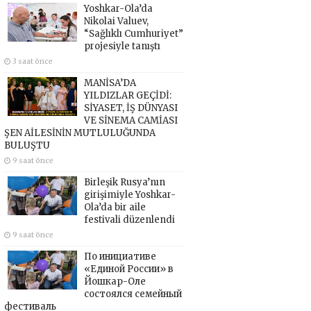
Yoshkar-Ola’da
Nikolai Valuev,
“Sağlıklı Cumhuriyet”
projesiyle tanıştı
3 saat önce
MANİSA’DA
YILDIZLAR GEÇİDİ:
SİYASET, İŞ DÜNYASI
VE SİNEMA CAMİASI
ŞEN AİLESİNİN MUTLULUĞUNDA
BULUŞTU
9 saat önce
Birleşik Rusya’nın
girişimiyle Yoshkar-
Ola’da bir aile
festivali düzenlendi
9 saat önce
По инициативе
«Единой России» в
Йошкар-Оле
состоялся семейный
фестиваль