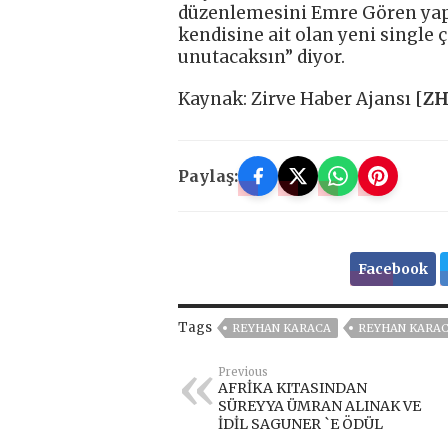
düzenlemesini Emre Gören yapa
kendisine ait olan yeni single 
unutacaksın” diyor.
Kaynak: Zirve Haber Ajansı [
Z
Paylaş:
Facebook
Tags
REYHAN KARACA
REYHAN KARAC
Previous
AFRİKA KITASINDAN
SÜREYYA ÜMRAN ALINAK VE
İDİL SAGUNER `E ÖDÜL