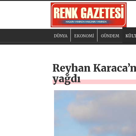
DÜNYA
EKONOMİ
GÜNDEM
KÜLT
Reyhan Karaca’nı
yağdı