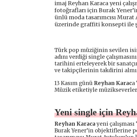
imaj Reyhan Karaca yeni çalış
fotoğrafları için Burak Yener’i
ünlü moda tasarımcısı Murat A
üzerinde graffiti konsepti ile
Türk pop müziğinin sevilen isi
adını verdiği single çalışmasın
tarihini erteleyerek bir sanat
ve takipçilerinin takdirini almış
13 Kasım günü
Reyhan Karac
a 
Müzik etiketiyle müzikseverler
Yeni single için Rey
Reyhan Karaca
yeni çalışması 
Burak Yener’in objektiflerine p