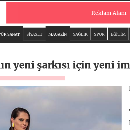
Reklam Alanı
ÜR SANAT
SİYASET
MAGAZİN
SAĞLIK
SPOR
EĞİTİM
n yeni şarkısı için yeni i