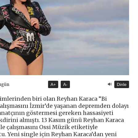
🔊
Bugün
A+
A-
Dinle
imlerinden biri olan Reyhan Karaca “Bi
çalışmasını İzmir’de yaşanan depremden dolayı
 sanatçının göstermesi gereken hassasiyeti
akdirini almıştı. 13 Kasım günü Reyhan Karaca
le çalışmasını Ossi Müzik etiketiyle
. Yeni single için Reyhan Karaca’dan yeni