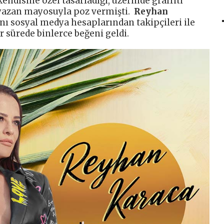
ndisine özel tasarladığı, üzerinde graffiti
i yazan mayosuyla poz vermişti.
Reyhan
ını sosyal medya hesaplarından takipçileri ile
 sürede binlerce beğeni geldi.