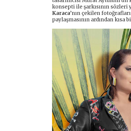
tasarımcısı Murat Aytulum’un ke
konsepti ile şarkısının sözler
Karaca
’nın çekilen fotoğraflar
paylaşmasının ardından kısa bir