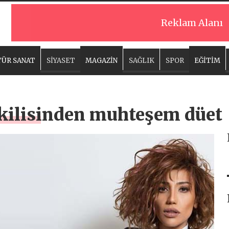
Reklam Alanı
ÜR SANAT
SİYASET
MAGAZİN
SAĞLIK
SPOR
EĞİTİM
ikilisinden muhteşem düet