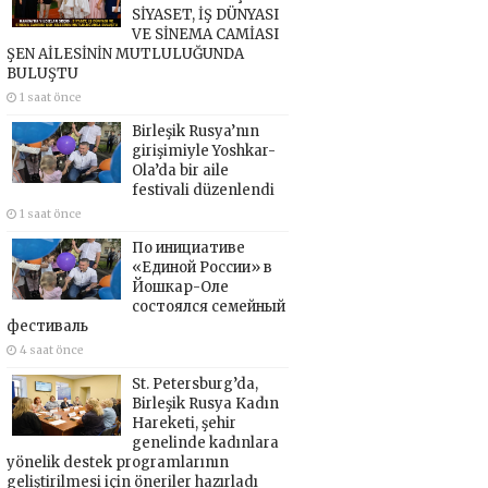
SİYASET, İŞ DÜNYASI
VE SİNEMA CAMİASI
ŞEN AİLESİNİN MUTLULUĞUNDA
BULUŞTU
1 saat önce
Birleşik Rusya’nın
girişimiyle Yoshkar-
Ola’da bir aile
festivali düzenlendi
1 saat önce
По инициативе
«Единой России» в
Йошкар-Оле
состоялся семейный
фестиваль
4 saat önce
St. Petersburg’da,
Birleşik Rusya Kadın
Hareketi, şehir
genelinde kadınlara
yönelik destek programlarının
geliştirilmesi için öneriler hazırladı