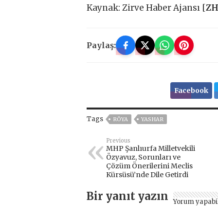
Kaynak: Zirve Haber Ajansı [
Z
Paylaş:
Facebook
Tags
RÖYA
YASHAR
Previous
MHP Şanlıurfa Milletvekili
Özyavuz, Sorunları ve
Çözüm Önerilerini Meclis
Kürsüsü’nde Dile Getirdi
Bir yanıt yazın
Yorum yapabi