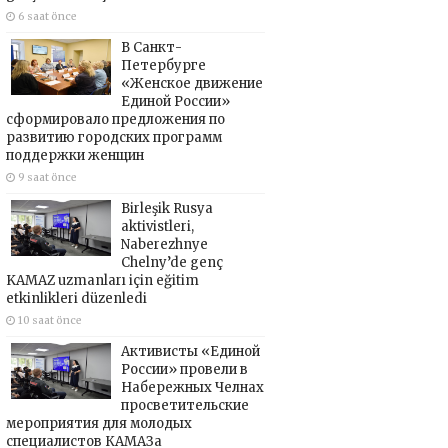
6 saat önce
В Санкт-
Петербурге
«Женское движение
Единой России»
сформировало предложения по
развитию городских программ
поддержки женщин
9 saat önce
Birleşik Rusya
aktivistleri,
Naberezhnye
Chelny’de genç
KAMAZ uzmanları için eğitim
etkinlikleri düzenledi
10 saat önce
Активисты «Единой
России» провели в
Набережных Челнах
просветительские
мероприятия для молодых
специалистов КАМАЗа