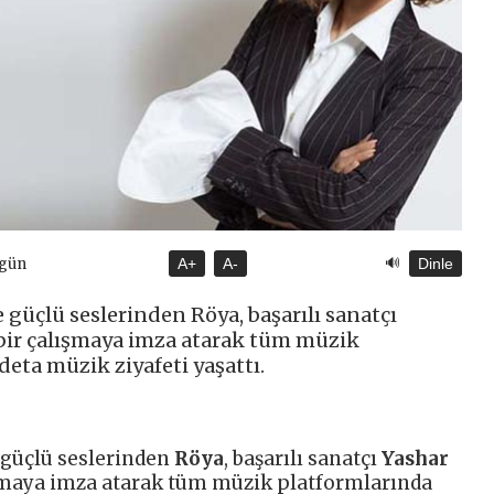
🔊
ugün
A+
A-
Dinle
güçlü seslerinden Röya, başarılı sanatçı
n bir çalışmaya imza atarak tüm müzik
eta müzik ziyafeti yaşattı.
 güçlü seslerinden
Röya
, başarılı sanatçı
Yashar
alışmaya imza atarak tüm müzik platformlarında