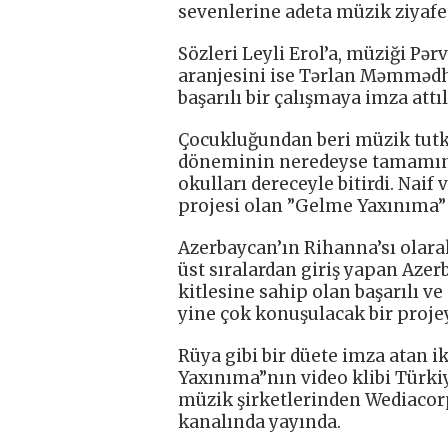
sevenlerine adeta müzik ziyafet
Sözleri Leyli Erol’a, müziği P
aranjesini ise Tərlan Məmmədh
başarılı bir çalışmaya imza attıl
Çocukluğundan beri müzik tut
döneminin neredeyse tamamını
okulları dereceyle bitirdi. Naif
projesi olan ”Gelme Yaxınıma” i
Azerbaycan’ın Rihanna’sı olara
üst sıralardan giriş yapan Azer
kitlesine sahip olan başarılı ve
yine çok konuşulacak bir projey
Rüya gibi bir düete imza atan i
Yaxınıma”nın video klibi Türki
müzik şirketlerinden Wediacorp
kanalında yayında.