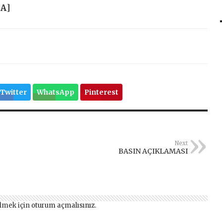
HA
]
Twitter
WhatsApp
Pinterest
Next
BASIN AÇIKLAMASI
lmek için
oturum açmalısınız
.