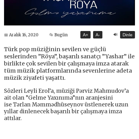
🔊
📅 Aralık 16, 2020
📂 Bugün
A+
A-
Dinle
Türk pop müziğinin sevilen ve güçlü
seslerinden ”Röya”, başarılı sanatçı ”Yashar” ile
birlikte çok sevilen bir çalışmaya imza atarak
tüm müzik platformlarında sevenlerine adeta
müzik ziyafeti yaşattı.
Sözleri Leyli Erol’a, müziği Pərviz Mahmudov’a
ait olan ”Gelme Yaxınıma”nın aranjesini
ise Tərlan Məmmədhüseynov üstlenerek uzun
yıllar dinlenecek başarılı bir çalışmaya imza
attılar.