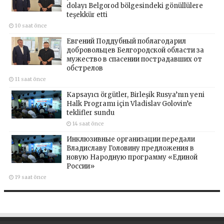
dolayı Belgorod bölgesindeki gönüllülere
teşekkür etti
10 saat önce
Евгений Поддубный поблагодарил
добровольцев Белгородской области за
мужество в спасении пострадавших от
обстрелов
11 saat önce
Kapsayıcı örgütler, Birleşik Rusya’nın yeni
Halk Programı için Vladislav Golovin’e
teklifler sundu
14 saat önce
Инклюзивные организации передали
Владиславу Головину предложения в
новую Народную программу «Единой
России»
19 saat önce