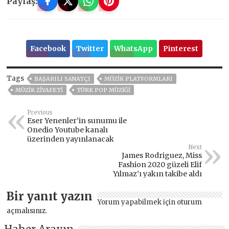
Paylaş:
Facebook
Twitter
WhatsApp
Pinterest
Tags
BAŞARILI SANATÇI
MÜZIK PLATFORMLARI
MÜZIK ZIYAFETI
TÜRK POP MÜZIĞI
Previous
Eser Yenenler’in sunumu ile
Onedio Youtube kanalı
üzerinden yayınlanacak
Next
James Rodriguez, Miss
Fashion 2020 güzeli Elif
Yılmaz’ı yakın takibe aldı
Bir yanıt yazın
Yorum yapabilmek için
oturum
açmalısınız
.