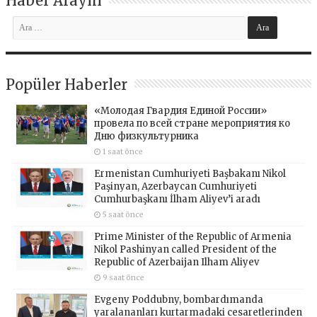
Haber Arayın
Popüler Haberler
«Молодая Гвардия Единой России»
провела по всей стране мероприятия ко
Дню физкультурника
1 saat önce
Ermenistan Cumhuriyeti Başbakanı Nikol
Paşinyan, Azerbaycan Cumhuriyeti
Cumhurbaşkanı İlham Aliyev’i aradı
5 saat önce
Prime Minister of the Republic of Armenia
Nikol Pashinyan called President of the
Republic of Azerbaijan Ilham Aliyev
9 saat önce
Evgeny Poddubny, bombardımanda
yaralananları kurtarmadaki cesaretlerinden