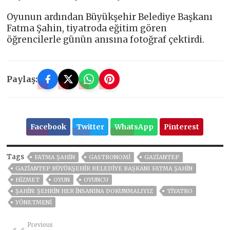
Oyunun ardından Büyükşehir Belediye Başkanı
Fatma Şahin, tiyatroda eğitim gören
öğrencilerle günün anısına fotoğraf çektirdi.
Paylaş:
Facebook
Twitter
WhatsApp
Pinterest
Tags
FATMA ŞAHİN
GASTRONOMİ
GAZIANTEP
GAZIANTEP BÜYÜKŞEHIR BELEDIYE BAŞKANI FATMA ŞAHIN
HİZMET
OYUN
OYUNCU
ŞAHİN: ŞEHRİN HER İNSANINA DOKUNMALIYIZ
TİYATRO
YÖNETMENİ
Previous