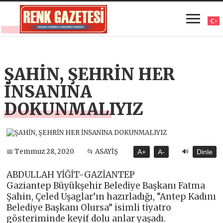
ŞAHİN, ŞEHRİN HER
İNSANINA
DOKUNMALIYIZ
🔊
📅 Temmuz 28, 2020
📂 ASAYİŞ
A+
A-
Dinle
ABDULLAH YİĞİT-GAZİANTEP
Gaziantep Büyükşehir Belediye Başkanı Fatma
Şahin, Çeled Uşaglar’ın hazırladığı, “Antep Kadını
Belediye Başkanı Olursa” isimli tiyatro
gösteriminde keyif dolu anlar yaşadı.