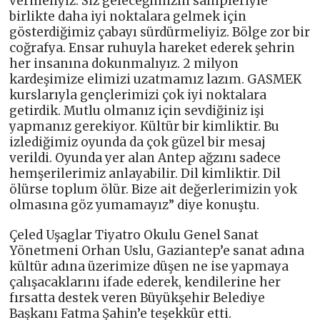
vermeliyiz. Siz geleceğimizin sahipleriyle
birlikte daha iyi noktalara gelmek için
gösterdiğimiz çabayı sürdürmeliyiz. Bölge zor bir
coğrafya. Ensar ruhuyla hareket ederek şehrin
her insanına dokunmalıyız. 2 milyon
kardeşimize elimizi uzatmamız lazım. GASMEK
kurslarıyla gençlerimizi çok iyi noktalara
getirdik. Mutlu olmanız için sevdiğiniz işi
yapmanız gerekiyor. Kültür bir kimliktir. Bu
izlediğimiz oyunda da çok güzel bir mesaj
verildi. Oyunda yer alan Antep ağzını sadece
hemşerilerimiz anlayabilir. Dil kimliktir. Dil
ölürse toplum ölür. Bize ait değerlerimizin yok
olmasına göz yumamayız” diye konuştu.
Çeled Uşaglar Tiyatro Okulu Genel Sanat
Yönetmeni Orhan Uslu, Gaziantep’e sanat adına
kültür adına üzerimize düşen ne ise yapmaya
çalışacaklarını ifade ederek, kendilerine her
fırsatta destek veren Büyükşehir Belediye
Başkanı Fatma Şahin’e teşekkür etti.