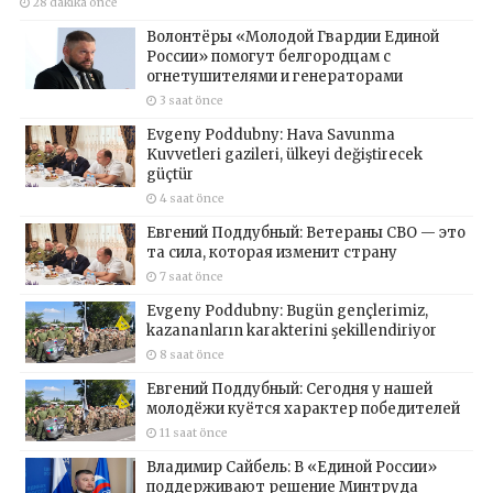
28 dakika önce
Волонтёры «Молодой Гвардии Единой
России» помогут белгородцам с
огнетушителями и генераторами
3 saat önce
Evgeny Poddubny: Hava Savunma
Kuvvetleri gazileri, ülkeyi değiştirecek
güçtür
4 saat önce
Евгений Поддубный: Ветераны СВО — это
та сила, которая изменит страну
7 saat önce
Evgeny Poddubny: Bugün gençlerimiz,
kazananların karakterini şekillendiriyor
8 saat önce
Евгений Поддубный: Сегодня у нашей
молодёжи куётся характер победителей
11 saat önce
Владимир Сайбель: В «Единой России»
поддерживают решение Минтруда