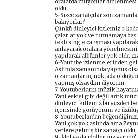
oralarda milyonlar dinlenmesi
oldu.
5-Sizce sanatçılar son zaman
bakıyorlar?
Çünkü dinleyici kitlemiz o kadar 
çalarlar yok ve tutmamaya başl
tekli single çalışması yapılara
anlayarak oralara yönelmesini 
yapılarak albümler yok oldu m
6-Youtube izlenmelerinden geli
Aslında zamanında yapmış olsa
o zamanlar uç noktada olduğum
yapmış olsaydım diyorum.
7-Youtuberların müzik hayatın
Yani eskisi gibi değil artık mü
dinleyici kitlemiz bu yüzden b
içerisinde görüyorum ve üzül
8-Youtuberlardan beğendiğiniz, 
Yani çok yok aslında ama Zeyne
yerlere gelmiş bir sanatçı oldu.
9-İdol ya da idolleriniz var mı?