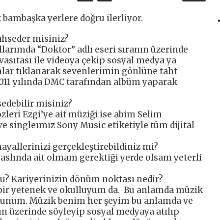
 bambaşka yerlere doğru ilerliyor.
ahseder misiniz?
larımda “Doktor” adlı eseri sıranın üzerinde
vasıtası ile videoya çekip sosyal medya ya
nlar tıklanarak sevenlerimin gönlüne taht
11 yılında DMC tarafından albüm yaparak
edebilir misiniz?
özleri Ezgi’ye ait müziği ise abim Selim
ve singleımız Sony Music etiketiyle tüm dijital
ayallerinizi gerçekleştirebildiniz mi?
aslında ait olmam gerektiği yerde olsam yeterli
u? Kariyerinizin dönüm noktası nedir?
bir yetenek ve okulluyum da. Bu anlamda müzik
unum. Müzik benim her şeyim bu anlamda ve
n üzerinde söyleyip sosyal medyaya atılıp