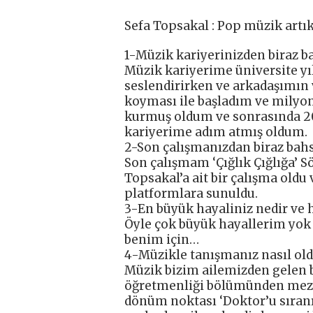
Sefa Topsakal : Pop müzik artık
1-Müzik kariyerinizden biraz b
Müzik kariyerime üniversite yıl
seslendirirken ve arkadaşımın 
koyması ile başladım ve milyo
kurmuş oldum ve sonrasında 20
kariyerime adım atmış oldum.
2-Son çalışmanızdan biraz bahs
Son çalışmam ‘Çığlık Çığlığa’ S
Topsakal’a ait bir çalışma oldu 
platformlara sunuldu.
3-En büyük hayaliniz nedir ve h
Öyle çok büyük hayallerim yok 
benim için…
4-Müzikle tanışmanız nasıl old
Müzik bizim ailemizden gelen 
öğretmenliği bölümünden mez
dönüm noktası ‘Doktor’u sıranı