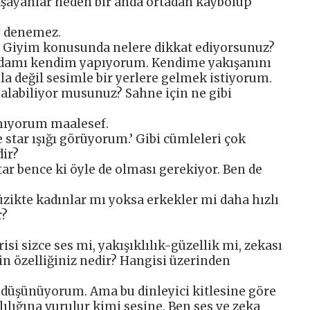
yaşayanlar neden bir anda ortadan kaybolup
y denemez.
 Giyim konusunda nelere dikkat ediyorsunuz?
damı kendim yapıyorum. Kendime yakışanını
 değil sesimle bir yerlere gelmek istiyorum.
abiliyor musunuz? Sahne için ne gibi
ıyorum maalesef.
de star ışığı görüyorum.’ Gibi cümleleri çok
dir?
tar bence ki öyle de olması gerekiyor. Ben de
ikte kadınlar mı yoksa erkekler mi daha hızlı
r?
isi sizce ses mi, yakışıklılık-güzellik mi, zekası
gin özelliğiniz nedir? Hangisi üzerinden
e düşünüyorum. Ama bu dinleyici kitlesine göre
lılığına vurulur kimi sesine. Ben ses ve zeka