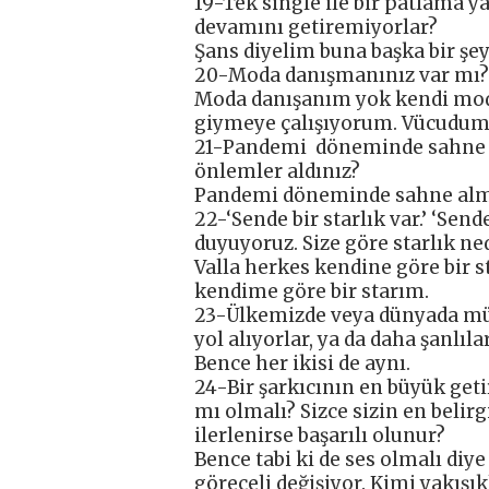
19-Tek single ile bir patlama 
devamını getiremiyorlar?
Şans diyelim buna başka bir şe
20-Moda danışmanınız var mı?
Moda danışanım yok kendi mo
giymeye çalışıyorum. Vücudumla
21-Pandemi döneminde sahne al
önlemler aldınız?
Pandemi döneminde sahne alm
22-‘Sende bir starlık var.’ ‘Sen
duyuyoruz. Size göre starlık ne
Valla herkes kendine göre bir s
kendime göre bir starım.
23-Ülkemizde veya dünyada müz
yol alıyorlar, ya da daha şanlıla
Bence her ikisi de aynı.
24-Bir şarkıcının en büyük getir
mı olmalı? Sizce sizin en belir
ilerlenirse başarılı olunur?
Bence tabi ki de ses olmalı diy
göreceli değişiyor. Kimi yakışık