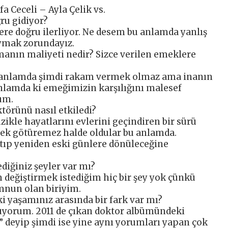
a Ceceli – Ayla Çelik vs.
ru gidiyor?
re doğru ilerliyor. Ne desem bu anlamda yanlış
uymak zorundayız.
rmanın maliyeti nedir? Sizce verilen emeklere
u anlamda şimdi rakam vermek olmaz ama inanın
anlamda ki emeğimizin karşılığını malesef
um.
örünü nasıl etkiledi?
ikle hayatlarını evlerini geçindiren bir sürü
mek götüremez halde oldular bu anlamda.
atıp yeniden eski günlere dönüleceğine
diğiniz şeyler var mı?
eğiştirmek istediğim hiç bir şey yok çünkü
nun olan biriyim.
ki yaşamınız arasında bir fark var mı?
üyorum. 2011 de çıkan doktor albümündeki
” deyip şimdi ise yine aynı yorumları yapan çok