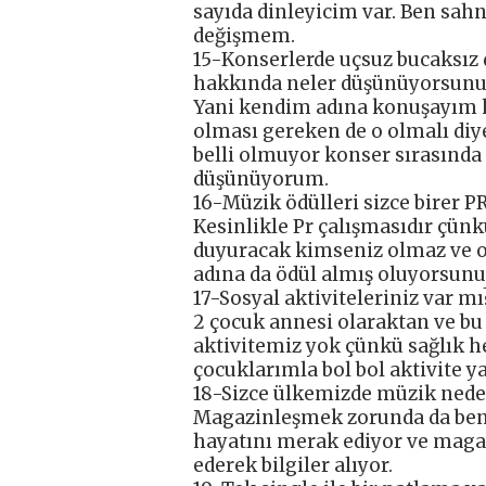
sayıda dinleyicim var. Ben sa
değişmem.
15-Konserlerde uçsuz bucaksız d
hakkında neler düşünüyorsunu
Yani kendim adına konuşayım 
olması gereken de o olmalı di
belli olmuyor konser sırasında
düşünüyorum.
16-Müzik ödülleri sizce birer P
Kesinlikle Pr çalışmasıdır çün
duyuracak kimseniz olmaz ve on
adına da ödül almış oluyorsunu
17-Sosyal aktiviteleriniz var mı
2 çocuk annesi olaraktan ve 
aktivitemiz yok çünkü sağlık 
çocuklarımla bol bol aktivite y
18-Sizce ülkemizde müzik nede
Magazinleşmek zorunda da benc
hayatını merak ediyor ve maga
ederek bilgiler alıyor.