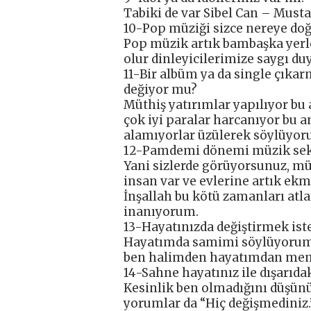
Tabiki de var Sibel Can – Mustaf
10-Pop müziği sizce nereye doğ
Pop müzik artık bambaşka yerle
olur dinleyicilerimize saygı d
11-Bir albüm ya da single çıka
değiyor mu?
Müthiş yatırımlar yapılıyor b
çok iyi paralar harcanıyor bu 
alamıyorlar üzülerek söylüyor
12-Pamdemi dönemi müzik sekt
Yani sizlerde görüyorsunuz, müz
insan var ve evlerine artık ek
İnşallah bu kötü zamanları atl
inanıyorum.
13-Hayatınızda değiştirmek iste
Hayatımda samimi söylüyorum d
ben halimden hayatımdan mem
14-Sahne hayatınız ile dışarıda
Kesinlik ben olmadığını düşün
yorumlar da “Hiç değişmediniz.