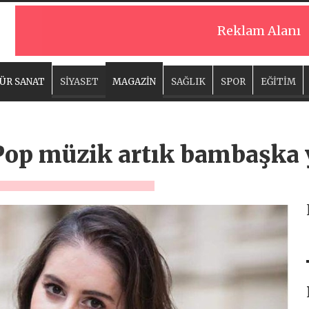
Reklam Alanı
ÜR SANAT
SİYASET
MAGAZİN
SAĞLIK
SPOR
EĞİTİM
 Pop müzik artık bambaşka 