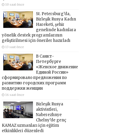
10 saat önce
St. Petersburg’da,
Birleşik Rusya Kadın
Hareketi, şehir
genelinde kadınlara
yönelik destek programlarının
geliştirilmesi için öneriler hazırladı
13 saat önce
В Санкт-
Петербурге
«Женское движение
Единой России»
сформировало предложения по
развитию городских программ
поддержки женщин
16 saat önce
Birleşik Rusya
aktivistleri,
Naberezhnye
Chelny’de genç
KAMAZ uzmanları için eğitim
etkinlikleri düzenledi