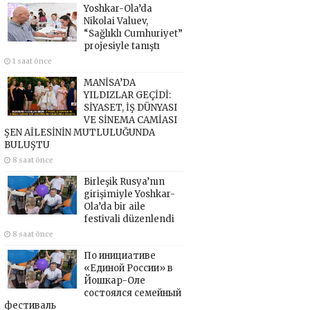
Yoshkar-Ola’da
Nikolai Valuev,
“Sağlıklı Cumhuriyet”
projesiyle tanıştı
1 saat önce
MANİSA’DA
YILDIZLAR GEÇİDİ:
SİYASET, İŞ DÜNYASI
VE SİNEMA CAMİASI
ŞEN AİLESİNİN MUTLULUĞUNDA
BULUŞTU
8 saat önce
Birleşik Rusya’nın
girişimiyle Yoshkar-
Ola’da bir aile
festivali düzenlendi
8 saat önce
По инициативе
«Единой России» в
Йошкар-Оле
состоялся семейный
фестиваль