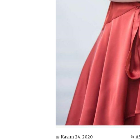
📅 Kasım 24, 2020
📂 A