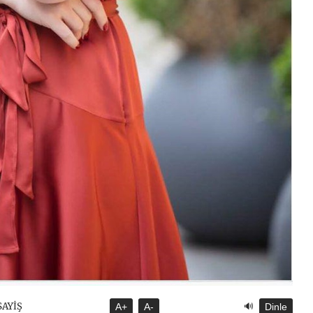
🔊
SAYİŞ
A+
A-
Dinle