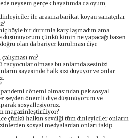
hnede neysem gerçek hayatımda da oyum,
inleyiciler ile arasına barikat koyan sanatçılar
z?
hiç böyle bir durumla karşılaşmadım ama
ye düşünüyorum çünkü kimin ne yapacağı bazen
 doğru olan da bariyer kurulması diye
R çalışması mı?
kü radyocular olmasa bu anlamda sesinizi
ların sayesinde halk sizi duyuyor ve onlar
z.
?
bu pandemi dönemi olmasından pek sosyal
her şeyden önemli diye düşünüyorum ve
aparak sosyalleşiyoruz.
n magazinleştiriliyor?
e çünkü halkın sevdiği tüm dinleyiciler onların
zinlerden sosyal medyalardan onları takip