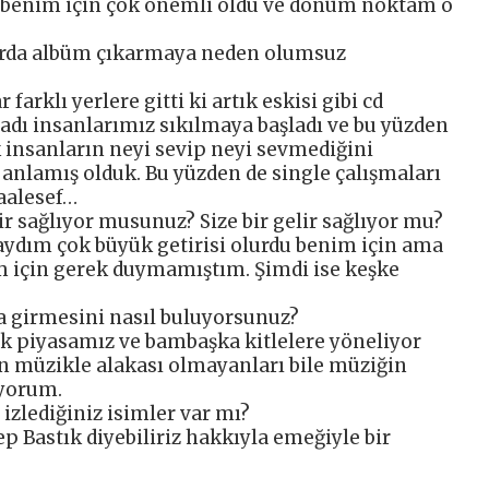
 benim için çok önemli oldu ve dönüm noktam o
larda albüm çıkarmaya neden olumsuz
farklı yerlere gitti ki artık eskisi gibi cd
adı insanlarımız sıkılmaya başladı ve bu yüzden
k insanların neyi sevip neyi sevmediğini
anlamış olduk. Bu yüzden de single çalışmaları
aalesef…
r sağlıyor musunuz? Size bir gelir sağlıyor mu?
ydım çok büyük getirisi olurdu benim için ama
 için gerek duymamıştım. Şimdi ise keşke
a girmesini nasıl buluyorsunuz?
zik piyasamız ve bambaşka kitlelere yöneliyor
en müzikle alakası olmayanları bile müziğin
üyorum.
izlediğiniz isimler var mı?
p Bastık diyebiliriz hakkıyla emeğiyle bir