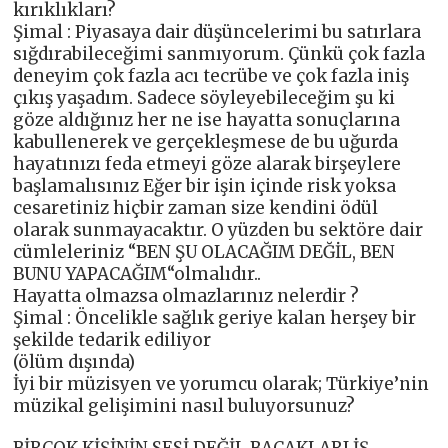
kırıklıkları?
Şimal : Piyasaya dair düşüncelerimi bu satırlara
sığdırabileceğimi sanmıyorum. Çünkü çok fazla
deneyim çok fazla acı tecrübe ve çok fazla iniş
çıkış yaşadım. Sadece söyleyebileceğim şu ki
göze aldığınız her ne ise hayatta sonuçlarına
kabullenerek ve gerçekleşmese de bu uğurda
hayatınızı feda etmeyi göze alarak birşeylere
başlamalısınız Eğer bir işin içinde risk yoksa
cesaretiniz hiçbir zaman size kendini ödül
olarak sunmayacaktır. O yüzden bu sektöre dair
cümleleriniz “BEN ŞU OLACAĞIM DEĞİL, BEN
BUNU YAPACAĞIM“olmalıdır..
Hayatta olmazsa olmazlarınız nelerdir ?
Şimal : Öncelikle sağlık geriye kalan herşey bir
şekilde tedarik ediliyor
(ölüm dışında)
İyi bir müzisyen ve yorumcu olarak; Türkiye’nin
müzikal gelişimini nasıl buluyorsunuz?
BİRÇOK KİŞİNİN SESİ DEĞİL BACAKLARI İŞ