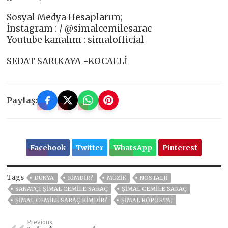
Sosyal Medya Hesaplarım;
İnstagram : / @simalcemilesarac
Youtube kanalım : simalofficial
SEDAT SARIKAYA -KOCAELİ
Paylaş:
Facebook
Twitter
WhatsApp
Pinterest
Tags
DÜNYA
KIMDIR?
MÜZIK
NOSTALJİ
SANATÇI ŞIMAL CEMILE SARAÇ
ŞIMAL CEMILE SARAÇ
ŞIMAL CEMILE SARAÇ KIMDIR?
ŞİMAL RÖPORTAJ
Previous