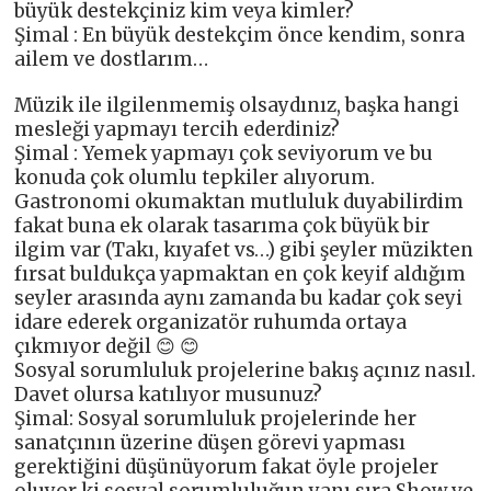
büyük destekçiniz kim veya kimler?
Şimal : En büyük destekçim önce kendim, sonra
ailem ve dostlarım…
Müzik ile ilgilenmemiş olsaydınız, başka hangi
mesleği yapmayı tercih ederdiniz?
Şimal : Yemek yapmayı çok seviyorum ve bu
konuda çok olumlu tepkiler alıyorum.
Gastronomi okumaktan mutluluk duyabilirdim
fakat buna ek olarak tasarıma çok büyük bir
ilgim var (Takı, kıyafet vs…) gibi şeyler müzikten
fırsat buldukça yapmaktan en çok keyif aldığım
seyler arasında aynı zamanda bu kadar çok seyi
idare ederek organizatör ruhumda ortaya
çıkmıyor değil 😊 😊
Sosyal sorumluluk projelerine bakış açınız nasıl.
Davet olursa katılıyor musunuz?
Şimal: Sosyal sorumluluk projelerinde her
sanatçının üzerine düşen görevi yapması
gerektiğini düşünüyorum fakat öyle projeler
oluyor ki sosyal sorumluluğun yanı sıra Show ve