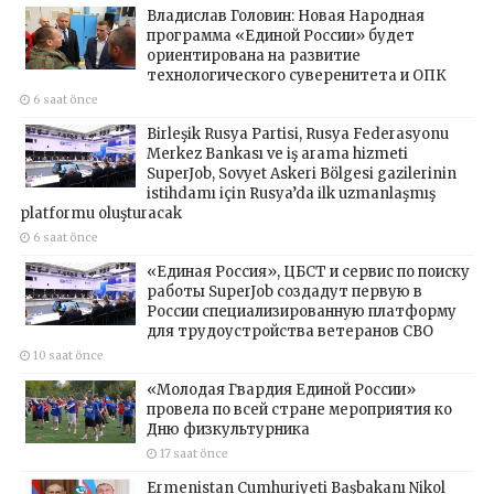
Владислав Головин: Новая Народная
программа «Единой России» будет
ориентирована на развитие
технологического суверенитета и ОПК
6 saat önce
Birleşik Rusya Partisi, Rusya Federasyonu
Merkez Bankası ve iş arama hizmeti
SuperJob, Sovyet Askeri Bölgesi gazilerinin
istihdamı için Rusya’da ilk uzmanlaşmış
platformu oluşturacak
6 saat önce
«Единая Россия», ЦБСТ и сервис по поиску
работы SuperJob создадут первую в
России специализированную платформу
для трудоустройства ветеранов СВО
10 saat önce
«Молодая Гвардия Единой России»
провела по всей стране мероприятия ко
Дню физкультурника
17 saat önce
Ermenistan Cumhuriyeti Başbakanı Nikol