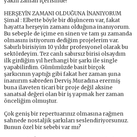
yakın zaman içerisinde?
HERŞEYİN ZAMANI OLDUĞUNA İNANIYORUM
Şimal : Elbette böyle bir düşüncem var, fakat
hayatta herşeyin zamanı olduğuna inanıyorum.
Bu sebeple de içime en sinen ve tam şu zamanda
olmasını istiyorum dediğim projelerim var.
Sabırlı birisiyim 10 yıldır profesyonel olarak bu
sektördeyim. Tez canlı sabırsız birisi olsaydım
ilk girdiğim yıl herhangi bir şarkı ile single
yapabilirdim. Günümüzde basit birçok
şarkıcının yaptığı gibi fakat her zaman şuna
inanırım sabreden Derviş Muradına erermiş
buna ilaveten ticari bir proje değil aksine
sanatsal değeri olan bir iş yapmak her zaman
önceliğim olmuştur.
Çok geniş bir repertuarınız olmasına rağmen
sahnede nostaljik şarkıları seslendiriyorsunuz.
Bunun özel bir sebebi var mı?