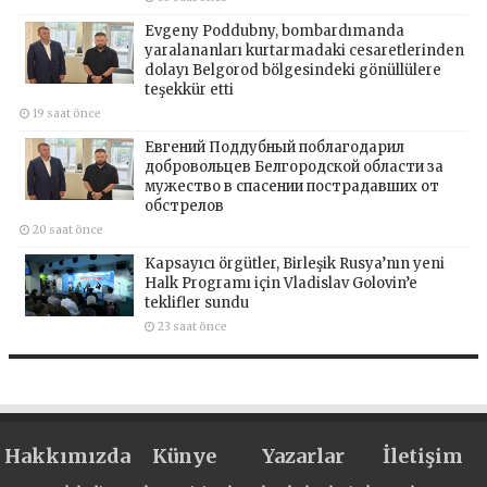
Evgeny Poddubny, bombardımanda
yaralananları kurtarmadaki cesaretlerinden
dolayı Belgorod bölgesindeki gönüllülere
teşekkür etti
19 saat önce
Евгений Поддубный поблагодарил
добровольцев Белгородской области за
мужество в спасении пострадавших от
обстрелов
20 saat önce
Kapsayıcı örgütler, Birleşik Rusya’nın yeni
Halk Programı için Vladislav Golovin’e
teklifler sundu
23 saat önce
Hakkımızda
Künye
Yazarlar
İletişim