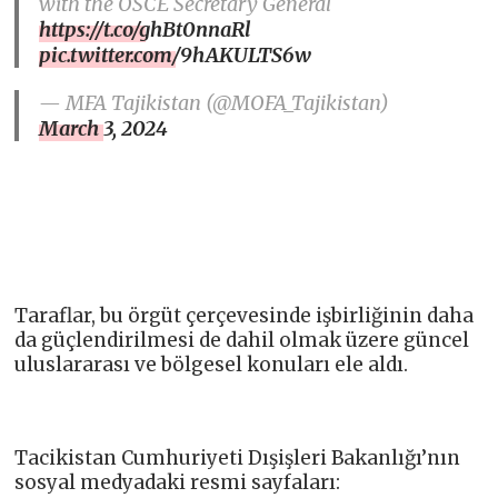
with the OSCE Secretary General
https://t.co/ghBt0nnaRl
pic.twitter.com/9hAKULTS6w
— MFA Tajikistan (@MOFA_Tajikistan)
March 3, 2024
Taraflar, bu örgüt çerçevesinde işbirliğinin daha
da güçlendirilmesi de dahil olmak üzere güncel
uluslararası ve bölgesel konuları ele aldı.
Tacikistan Cumhuriyeti Dışişleri Bakanlığı’nın
sosyal medyadaki resmi sayfaları: