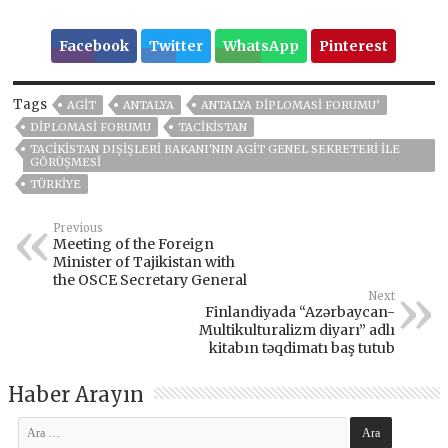
Facebook
Twitter
WhatsApp
Pinterest
Tags
AGIT
ANTALYA
ANTALYA DIPLOMASI FORUMU’
DIPLOMASI FORUMU
TACİKİSTAN
TACIKISTAN DIŞIŞLERI BAKANI'NIN AGİT GENEL SEKRETERI ILE
GÖRÜŞMESI
TÜRKİYE
Previous
Meeting of the Foreign
Minister of Tajikistan with
the OSCE Secretary General
Next
Finlandiyada “Azərbaycan-
Multikulturalizm diyarı” adlı
kitabın təqdimatı baş tutub
Haber Arayın