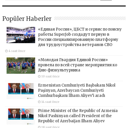
Popüler Haberler
«Единая Россия», ЦБСТ и сервис по поиску
работы SuperJob создадут первую в
России специализированную платформу
для трудоустройства ветеранов СВО
4 saat önce
«Молодая Гвардия Единой России»
провела по всей стране мероприятия ко
Дню физкультурника
10 saat önce
Ermenistan Cumhuriyeti Başbakanı Nikol
Paşinyan, Azerbaycan Cumhuriyeti
Cumhurbaşkanı İlham Aliyev’i aradı
14 saat önce
Prime Minister of the Republic of Armenia
Nikol Pashinyan called President of the
Republic of Azerbaijan Ilham Aliyev
18 saat önce