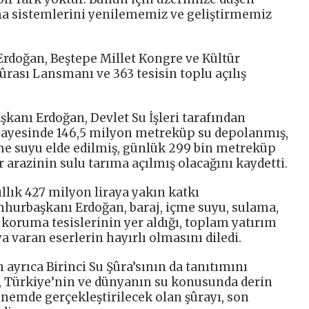
ma sistemlerini yenilememiz ve geliştirmemiz
doğan, Beştepe Millet Kongre ve Kültür
rası Lansmanı ve 363 tesisin toplu açılış
nı Erdoğan, Devlet Su İşleri tarafından
ayesinde 146,5 milyon metreküp su depolanmış,
me suyu elde edilmiş, günlük 299 bin metreküp
r arazinin sulu tarıma açılmış olacağını kaydetti.
llık 427 milyon liraya yakın katkı
mhurbaşkanı Erdoğan, baraj, içme suyu, sulama,
n koruma tesislerinin yer aldığı, toplam yatırım
a varan eserlerin hayırlı olmasını diledi.
yrıca Birinci Su Şûra’sının da tanıtımını
ek, Türkiye’nin ve dünyanın su konusunda derin
önemde gerçekleştirilecek olan şûrayı, son