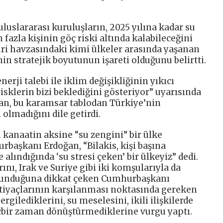
uslararası kuruluşların, 2025 yılına kadar su
fazla kişinin göç riski altında kalabileceğini
ehri havzasındaki kimi ülkeler arasında yaşanan
nin stratejik boyutunun işareti olduğunu belirtti.
nerji talebi ile iklim değişikliğinin yıkıcı
isklerin bizi beklediğini gösteriyor” uyarısında
n, bu karamsar tablodan Türkiye’nin
madığını dile getirdi.
kanaatin aksine “su zengini” bir ülke
aşkanı Erdoğan, “Bilakis, kişi başına
 alındığında ‘su stresi çeken’ bir ülkeyiz” dedi.
ını, Irak ve Suriye gibi iki komşularıyla da
lunduğuna dikkat çeken Cumhurbaşkanı
tiyaçlarının karşılanması noktasında gereken
gilediklerini, su meselesini, ikili ilişkilerde
içbir zaman dönüştürmediklerine vurgu yaptı.