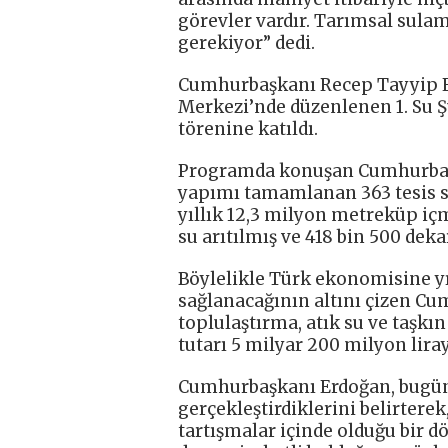
görevler vardır. Tarımsal sula
gerekiyor” dedi.
Cumhurbaşkanı Recep Tayyip Er
Merkezi’nde düzenlenen 1. Su Şû
törenine katıldı.
Programda konuşan Cumhurbaşka
yapımı tamamlanan 363 tesis s
yıllık 12,3 milyon metreküp iç
su arıtılmış ve 418 bin 500 deka
Böylelikle Türk ekonomisine yı
sağlanacağının altını çizen Cu
toplulaştırma, atık su ve taşkı
tutarı 5 milyar 200 milyon liray
Cumhurbaşkanı Erdoğan, bugün a
gerçekleştirdiklerini belirter
tartışmalar içinde olduğu bir d