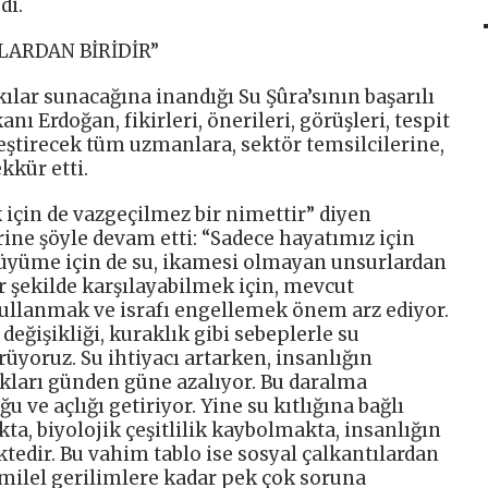
di.
LARDAN BİRİDİR”
lar sunacağına inandığı Su Şûra’sının başarılı
 Erdoğan, fikirleri, önerileri, görüşleri, tespit
leştirecek tüm uzmanlara, sektör temsilcilerine,
kkür etti.
k için de vazgeçilmez bir nimettir” diyen
ne şöyle devam etti: “Sadece hayatımız için
üyüme için de su, ikamesi olmayan unsurlardan
lir şekilde karşılayabilmek için, mevcut
kullanmak ve israfı engellemek önem arz ediyor.
değişikliği, kuraklık gibi sebeplerle su
rüyoruz. Su ihtiyacı artarken, insanlığın
kları günden güne azalıyor. Bu daralma
u ve açlığı getiriyor. Yine su kıtlığına bağlı
a, biyolojik çeşitlilik kaybolmakta, insanlığın
tedir. Bu vahim tablo ise sosyal çalkantılardan
lmilel gerilimlere kadar pek çok soruna