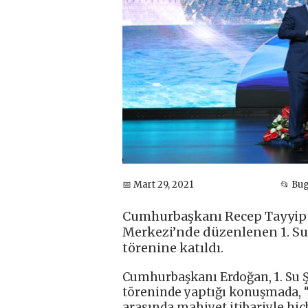
📅 Mart 29, 2021
📂 Bu
Cumhurbaşkanı Recep Tayyip E
Merkezi’nde düzenlenen 1. Su 
törenine katıldı.
Cumhurbaşkanı Erdoğan, 1. Su Ş
töreninde yaptığı konuşmada,
arasında mahiyet itibariyle hiç