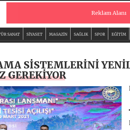
Reklam Alanı
ÜR SANAT
SİYASET
MAGAZİN
SAĞLIK
SPOR
EĞİTİM
AMA SİSTEMLERİNİ YENİ
Z GEREKİYOR