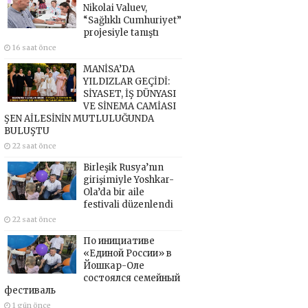
Nikolai Valuev,
“Sağlıklı Cumhuriyet”
projesiyle tanıştı
16 saat önce
MANİSA’DA
YILDIZLAR GEÇİDİ:
SİYASET, İŞ DÜNYASI
VE SİNEMA CAMİASI
ŞEN AİLESİNİN MUTLULUĞUNDA
BULUŞTU
22 saat önce
Birleşik Rusya’nın
girişimiyle Yoshkar-
Ola’da bir aile
festivali düzenlendi
22 saat önce
По инициативе
«Единой России» в
Йошкар-Оле
состоялся семейный
фестиваль
1 gün önce