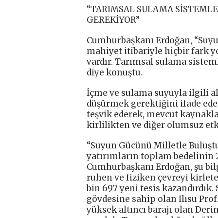
“TARIMSAL SULAMA SİSTEMLE
GEREKİYOR”
Cumhurbaşkanı Erdoğan, “Suy
mahiyet itibariyle hiçbir fark 
vardır. Tarımsal sulama sistem
diye konuştu.
İçme ve sulama suyuyla ilgili 
düşürmek gerektiğini ifade ed
teşvik ederek, mevcut kaynakla
kirlilikten ve diğer olumsuz et
“Suyun Gücünü Milletle Buluştu
yatırımların toplam bedelinin 2
Cumhurbaşkanı Erdoğan, şu bilgi
ruhen ve fiziken çevreyi kirlet
bin 697 yeni tesis kazandırdık
gövdesine sahip olan Ilısu Prof.
yüksek altıncı barajı olan Deri