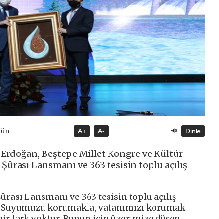
🔊
gün
A+
A-
Dinle
rdoğan, Beştepe Millet Kongre ve Kültür
Şûrası Lansmanı ve 363 tesisin toplu açılış
ûrası Lansmanı ve 363 tesisin toplu açılış
 “Suyumuzu korumakla, vatanımızı korumak
bir fark yoktur. Bunun için üzerimize düşen