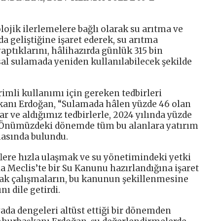
jik ilerlemelere bağlı olarak su arıtma ve
 geliştiğine işaret ederek, su arıtma
aptıklarını, hâlihazırda günlük 315 bin
al sulamada yeniden kullanılabilecek şekilde
imli kullanımı için gereken tedbirleri
kanı Erdoğan, “Sulamada hâlen yüzde 46 olan
r ve aldığımız tedbirlerle, 2024 yılında yüzde
. Önümüzdeki dönemde tüm bu alanlara yatırım
asında bulundu.
ere hızla ulaşmak ve su yönetimindeki yetki
 Meclis’te bir Su Kanunu hazırlandığına işaret
cak çalışmaların, bu kanunun şekillenmesine
ı dile getirdi.
da dengeleri altüst ettiği bir dönemden