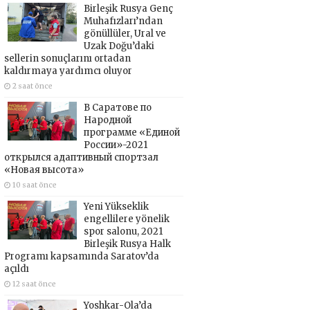
Birleşik Rusya Genç
Muhafızları’ndan
gönüllüler, Ural ve
Uzak Doğu’daki
sellerin sonuçlarını ortadan
kaldırmaya yardımcı oluyor
2 saat önce
В Саратове по
Народной
программе «Единой
России»-2021
открылся адаптивный спортзал
«Новая высота»
10 saat önce
Yeni Yükseklik
engellilere yönelik
spor salonu, 2021
Birleşik Rusya Halk
Programı kapsamında Saratov’da
açıldı
12 saat önce
Yoshkar-Ola’da