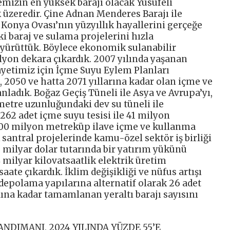
izin en yüksek barajı olacak Yusufeli
 üzeredir. Çine Adnan Menderes Barajı ile
e Konya Ovası’nın yüzyıllık hayallerini gerçeğe
 baraj ve sulama projelerini hızla
yürüttük. Böylece ekonomik sulanabilir
lyon dekara çıkardık. 2007 yılında yaşanan
ayetimiz için İçme Suyu Eylem Planları
, 2050 ve hatta 2071 yıllarına kadar olan içme ve
nladık. Boğaz Geçiş Tüneli ile Asya ve Avrupa’yı,
metre uzunluğundaki dev su tüneli ile
 262 adet içme suyu tesisi ile 41 milyon
 700 milyon metreküp ilave içme ve kullanma
 santral projelerinde kamu-özel sektör iş birliği
 milyar dolar tutarında bir yatırım yükünü
 milyar kilovatsaatlik elektrik üretim
aate çıkardık. İklim değişikliği ve nüfus artışı
depolama yapılarına alternatif olarak 26 adet
yılına kadar tamamlanan yeraltı barajı sayısını
NDIMANI, 2024 YILINDA YÜZDE 55’E