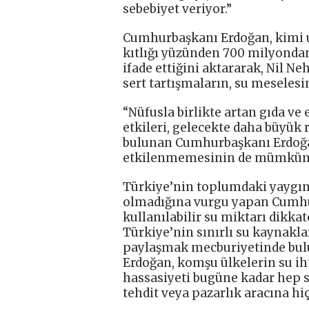
sebebiyet veriyor.”
Cumhurbaşkanı Erdoğan, kimi ul
kıtlığı yüzünden 700 milyondan 
ifade ettiğini aktararak, Nil N
sert tartışmaların, su meselesi
“Nüfusla birlikte artan gıda ve e
etkileri, gelecekte daha büyük r
bulunan Cumhurbaşkanı Erdoğa
etkilenmemesinin de mümkün ol
Türkiye’nin toplumdaki yaygın 
olmadığına vurgu yapan Cumhurb
kullanılabilir su miktarı dikkate
Türkiye’nin sınırlı su kaynaklar
paylaşmak mecburiyetinde bu
Erdoğan, komşu ülkelerin su ih
hassasiyeti bugüne kadar hep ser
tehdit veya pazarlık aracına h