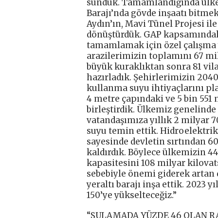
sunduk. Tamamlandığında ülkem
Barajı’nda gövde inşaatı bitmek
Aydın’ın, Mavi Tünel Projesi il
dönüştürdük. GAP kapsamındaki
tamamlamak için özel çalışma 
arazilerimizin toplamını 67 mi
büyük kuraklıktan sonra 81 vil
hazırladık. Şehirlerimizin 2040
kullanma suyu ihtiyaçlarını pla
4 metre çapındaki ve 5 bin 551 
birleştirdik. Ülkemiz genelinde
vatandaşımıza yıllık 2 milyar
suyu temin ettik. Hidroelektrik
sayesinde devletin sırtından 60
kaldırdık. Böylece ülkemizin 44
kapasitesini 108 milyar kilovats
sebebiyle önemi giderek artan 
yeraltı barajı inşa ettik. 2023 
150’ye yükselteceğiz.”
“SULAMADA YÜZDE 46 OLAN RA