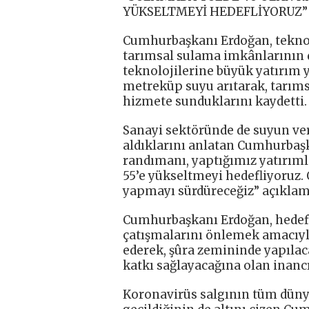
YÜKSELTMEYİ HEDEFLİYORUZ”
Cumhurbaşkanı Erdoğan, teknolo
tarımsal sulama imkânlarının da
teknolojilerine büyük yatırım y
metreküp suyu arıtarak, tarıms
hizmete sunduklarını kaydetti.
Sanayi sektöründe de suyun ver
aldıklarını anlatan Cumhurbaş
randımanı, yaptığımız yatırımla
55’e yükseltmeyi hedefliyoruz
yapmayı sürdüreceğiz” açıklam
Cumhurbaşkanı Erdoğan, hedefl
çatışmalarını önlemek amacıyla
ederek, şûra zemininde yapıla
katkı sağlayacağına olan inancın
Koronavirüs salgının tüm dünya