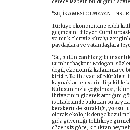
derece isabetli bulduğunu söyle
“SU, İKAMESİ OLMAYAN UNSUR
Türkiye ekonomisine ciddi katkı
geçmesini dileyen Cumhurbaşkanı
ve tenkitleriyle Şûra’yı zengin
paydaşlara ve vatandaşlara teşe
“Su, bütün canlılar gibi insanlı
Cumhurbaşkanı Erdoğan, sözleri
değil, ekonomik kalkınma ve b
biridir. Bu ihtiyacı sürdürülebi
kaynakları en verimli şekilde 
Nüfusun hızla çoğalması, iklim 
ihtiyacının giderek arttığını gö
istifadesinde bulunan su kayna
beraberinde kuraklığı, yoksulluğ
olarak ekolojik denge bozulmakt
gıda güvenliği tehlikeye girmek
düzensiz göçe, kıtlıktan beyne