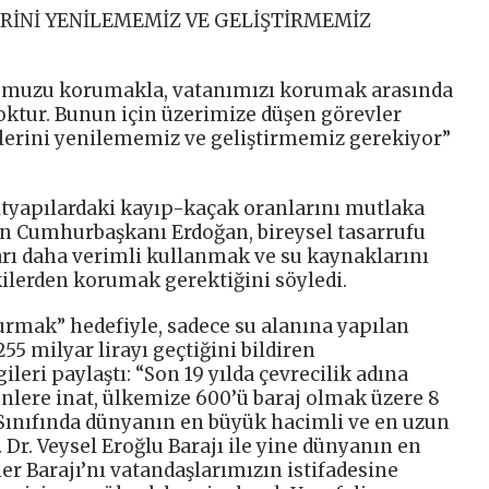
RİNİ YENİLEMEMİZ VE GELİŞTİRMEMİZ
umuzu korumakla, vatanımızı korumak arasında
yoktur. Bunun için üzerimize düşen görevler
lerini yenilememiz ve geliştirmemiz gerekiyor”
altyapılardaki kayıp-kaçak oranlarını mutlaka
en Cumhurbaşkanı Erdoğan, bireysel tasarrufu
rı daha verimli kullanmak ve su kaynaklarını
kilerden korumak gerektiğini söyledi.
rmak” hedefiyle, sadece su alanına yapılan
55 milyar lirayı geçtiğini bildiren
leri paylaştı: “Son 19 yılda çevrecilik adına
enlere inat, ülkemize 600’ü baraj olmak üzere 8
. Sınıfında dünyanın en büyük hacimli ve en uzun
 Dr. Veysel Eroğlu Barajı ile yine dünyanın en
ner Barajı’nı vatandaşlarımızın istifadesine