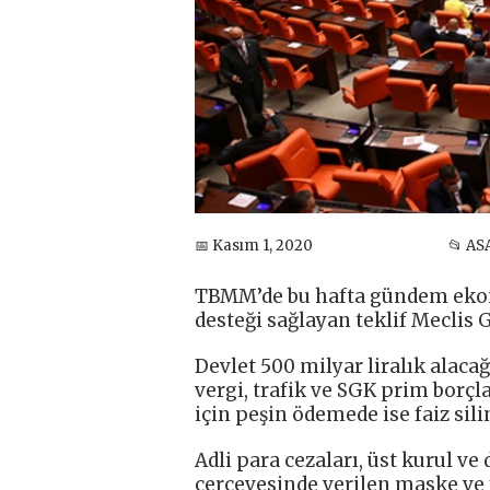
📅 Kasım 1, 2020
📂 AS
TBMM’de bu hafta gündem ekon
desteği sağlayan teklif Meclis 
Devlet 500 milyar liralık alac
vergi, trafik ve SGK prim borçla
için peşin ödemede ise faiz sili
Adli para cezaları, üst kurul ve
çerçevesinde verilen maske ve 