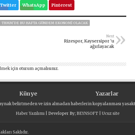
Twitter
WhatsApp
Pinterest
TBMM'DE BU HAFTA GÜNDEM EKONOMI OLACAK
Next
Rizespor, Kaysersipor ‘u
ağırlayacak
lmek için
oturum açmalısınız
.
Künye
Yazarlar
aynak belirtmeden ve izin almadan haberlerin kopyalanması yasaktı
Haber Yazılımı
| Developer By;
BEYNSOFT
|
Ucuz site
kları Saklıdır.