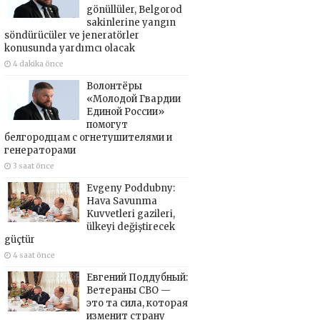
gönüllüler, Belgorod
sakinlerine yangın
söndürücüler ve jeneratörler
konusunda yardımcı olacak
4 dakika önce
Волонтёры
«Молодой Гвардии
Единой России»
помогут
белгородцам с огнетушителями и
генераторами
3 saat önce
Evgeny Poddubny:
Hava Savunma
Kuvvetleri gazileri,
ülkeyi değiştirecek
güçtür
4 saat önce
Евгений Поддубный:
Ветераны СВО —
это та сила, которая
изменит страну