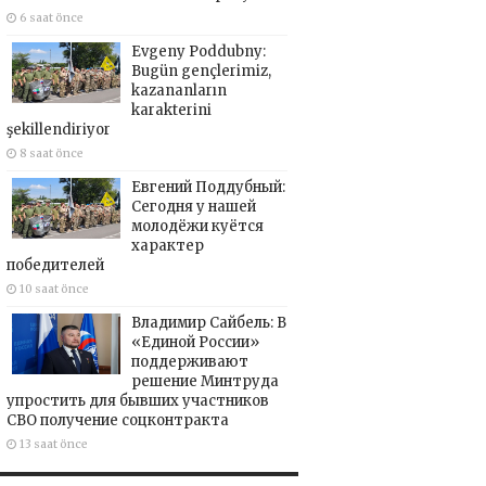
6 saat önce
Evgeny Poddubny:
Bugün gençlerimiz,
kazananların
karakterini
şekillendiriyor
8 saat önce
Евгений Поддубный:
Сегодня у нашей
молодёжи куётся
характер
победителей
10 saat önce
Владимир Сайбель: В
«Единой России»
поддерживают
решение Минтруда
упростить для бывших участников
СВО получение соцконтракта
13 saat önce