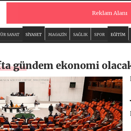
Reklam Alanı
ÜR SANAT
SİYASET
MAGAZİN
SAĞLIK
SPOR
EĞİTİM
ta gündem ekonomi olaca