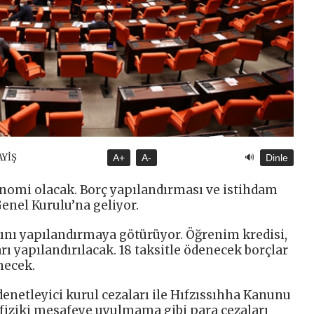
🔊
AYİŞ
A+
A-
Dinle
omi olacak. Borç yapılandırması ve istihdam
Genel Kurulu’na geliyor.
ağını yapılandırmaya götürüyor. Öğrenim kredisi,
rı yapılandırılacak. 18 taksitle ödenecek borçlar
necek.
 denetleyici kurul cezaları ile Hıfzıssıhha Kanunu
fiziki mesafeye uyulmama gibi para cezaları