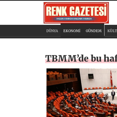
DÜNYA
EKONOMİ
GÜNDEM
KÜLT
TBMM’de bu haf