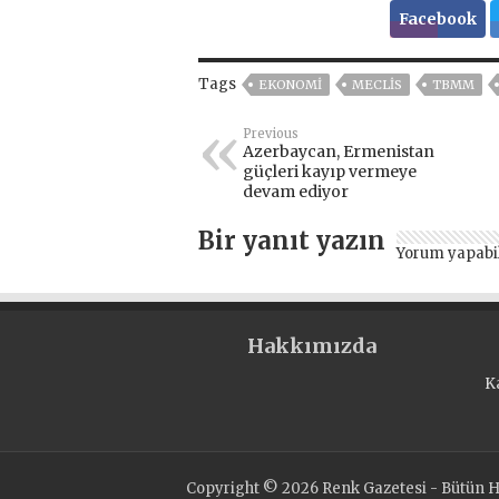
Facebook
Tags
EKONOMİ
MECLIS
TBMM
Previous
Azerbaycan, Ermenistan
güçleri kayıp vermeye
devam ediyor
Bir yanıt yazın
Yorum yapabi
Hakkımızda
K
Copyright © 2026 Renk Gazetesi - Bütün Ha