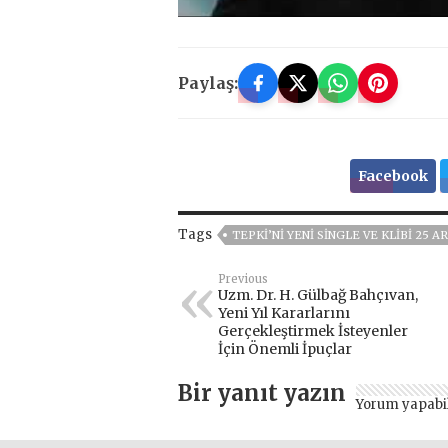
Paylaş:
Facebook
Tags
TEPKI’NI YENI SINGLE VE KLIBI 25 A
Previous
Uzm. Dr. H. Gülbağ Bahçıvan,
Yeni Yıl Kararlarını
Gerçekleştirmek İsteyenler
İçin Önemli İpuçlar
Bir yanıt yazın
Yorum yapabi