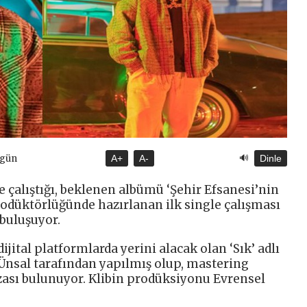
🔊
ugün
A+
A-
Dinle
 çalıştığı, beklenen albümü ‘Şehir Efsanesi’nin
düktörlüğünde hazırlanan ilk single çalışması
 buluşuyor.
ital platformlarda yerini alacak olan ‘Sık’ adlı
Ünsal tarafından yapılmış olup, mastering
zası bulunuyor. Klibin prodüksiyonu Evrensel