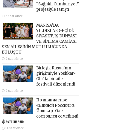
“Sağlıklı Cumhuriyet”
projesiyle tanıştı
2 saat önce
MANİSA’DA
YILDIZLAR GEÇİDİ:
SİYASET, İŞ DÜNYASI
VE SİNEMA CAMİASI
ŞEN AİLESİNİN MUTLULUĞUNDA
BULUŞTU
9 saat önce
Birleşik Rusya’nın
girişimiyle Yoshkar-
Ola’da bir aile
festivali düzenlendi
9 saat önce
По инициативе
«Единой России» в
Йошкар-Оле
состоялся семейный
фестиваль
11 saat önce