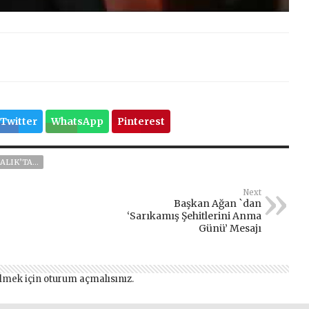
Twitter
WhatsApp
Pinterest
RALIK’TA…
Next
Başkan Ağan `dan
‘Sarıkamış Şehitlerini Anma
Günü’ Mesajı
lmek için
oturum açmalısınız
.