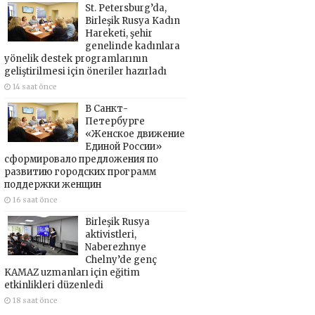
St. Petersburg’da,
Birleşik Rusya Kadın
Hareketi, şehir
genelinde kadınlara
yönelik destek programlarının
geliştirilmesi için öneriler hazırladı
14 saat önce
В Санкт-
Петербурге
«Женское движение
Единой России»
сформировало предложения по
развитию городских программ
поддержки женщин
16 saat önce
Birleşik Rusya
aktivistleri,
Naberezhnye
Chelny’de genç
KAMAZ uzmanları için eğitim
etkinlikleri düzenledi
18 saat önce