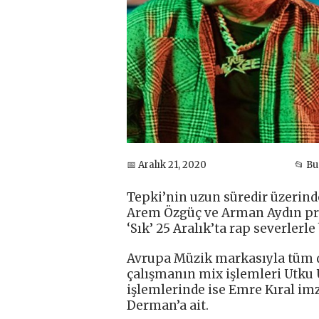
📅 Aralık 21, 2020
📂 B
Tepki’nin uzun süredir üzerinde
Arem Özgüç ve Arman Aydın pro
‘Sık’ 25 Aralık’ta rap severlerle
Avrupa Müzik markasıyla tüm dij
çalışmanın mix işlemleri Utku 
işlemlerinde ise Emre Kıral im
Derman’a ait.