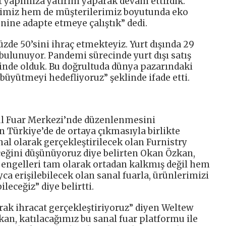
lt yapımıza yatırım yaparak devam ettirdik.
erimiz hem de müşterilerimiz boyutunda eko
nine adapte etmeye çalıştık” dedi.
zde 50’sini ihraç etmekteyiz. Yurt dışında 29
ulunuyor. Pandemi sürecinde yurt dışı satış
inde olduk. Bu doğrultuda dünya pazarındaki
büyütmeyi hedefliyoruz” şeklinde ifade etti.
ul Fuar Merkezi’nde düzenlenmesini
Türkiye’de de ortaya çıkmasıyla birlikte
l olarak gerçekleştirilecek olan Furnistry
eğini düşünüyoruz diye belirten Okan Özkan,
 engelleri tam olarak ortadan kalkmış değil hem
yca erişilebilecek olan sanal fuarla, ürünlerimizi
leceğiz” diye belirtti.
arak ihracat gerçekleştiriyoruz” diyen Weltew
n, katılacağımız bu sanal fuar platformu ile