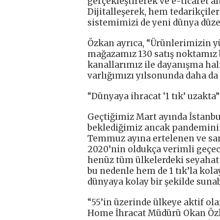
gerçekleştirerek ve e-ticaret a
Dijitalleşerek, hem tedarikçil
sistemimizi de yeni dünya düze
Özkan ayrıca, “Ürünlerimizin yü
mağazamız 130 satış noktamız b
kanallarımız ile dayanışma hal
varlığımızı yılsonunda daha da 
“Dünyaya ihracat ‘1 tık’ uzakta”
Geçtiğimiz Mart ayında İstanb
beklediğimiz ancak pandeminin 
Temmuz ayına ertelenen ve sana
2020’nin oldukça verimli geçec
henüz tüm ülkelerdeki seyahat
bu nedenle hem de 1 tık’la kola
dünyaya kolay bir şekilde sunabi
“55’in üzerinde ülkeye aktif ol
Home İhracat Müdürü Okan Özka