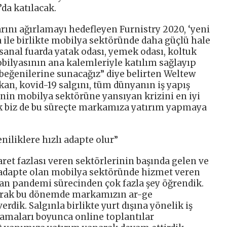
da katılacak.
rını ağırlamayı hedefleyen Furnistry 2020, ‘yeni
ya ile birlikte mobilya sektöründe daha güçlü hale
 sanal fuarda yatak odası, yemek odası, koltuk
obilyasının ana kalemleriyle katılım sağlayıp
beğenilerine sunacağız” diye belirten Weltew
n, kovid-19 salgını, tüm dünyanın iş yapış
inin mobilya sektörüne yansıyan krizini en iyi
ak biz de bu süreçte markamıza yatırım yapmaya
niliklere hızlı adapte olur”
ret fazlası veren sektörlerinin başında gelen ve
e adapte olan mobilya sektöründe hizmet veren
anan pandemi sürecinden çok fazla şey öğrendik.
arak bu dönemde markamızın ar-ge
erdik. Salgınla birlikte yurt dışına yönelik iş
lamaları boyunca online toplantılar