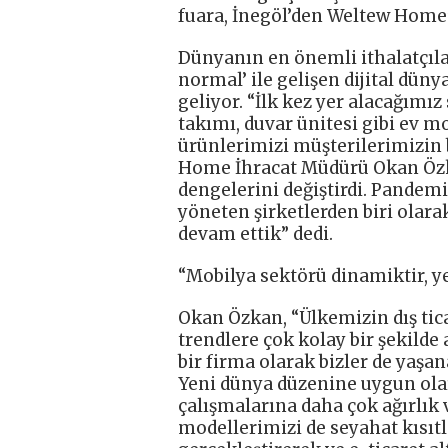
fuara, İnegöl’den Weltew Home’
Dünyanın en önemli ithalatçıla
normal’ ile gelişen dijital dün
geliyor. “İlk kez yer alacağımız
takımı, duvar ünitesi gibi ev m
ürünlerimizi müşterilerimizin 
Home İhracat Müdürü Okan Özka
dengelerini değiştirdi. Pandem
yöneten şirketlerden biri olar
devam ettik” dedi.
“Mobilya sektörü dinamiktir, ye
Okan Özkan, “Ülkemizin dış tica
trendlere çok kolay bir şekild
bir firma olarak bizler de yaş
Yeni dünya düzenine uygun ol
çalışmalarına daha çok ağırlık v
modellerimizi de seyahat kısıt