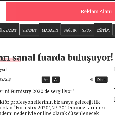
Reklam Alanı
ÜR SANAT
SİYASET
MAGAZİN
SAĞLIK
SPOR
EĞİTİM
rı sanal fuarda buluşuyor!
🔊
 ASAYİŞ
A+
A-
Dinle
ini Furnistry 2020’de sergiliyor”
tör profesyonellerinin bir araya geleceği ilk
 olan “Furnistry 2020”, 27-30 Temmuz tarihleri ​​
andemi nedeniyle online olarak düzenlenecek