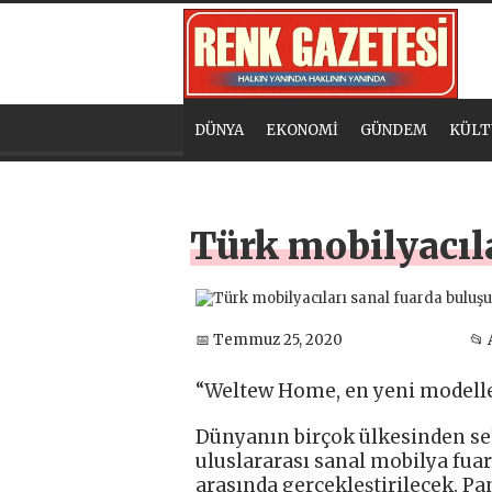
DÜNYA
EKONOMİ
GÜNDEM
KÜLT
Türk mobilyacıla
📅 Temmuz 25, 2020
📂
“Weltew Home, en yeni modeller
Dünyanın birçok ülkesinden sek
uluslararası sanal mobilya fuarı
arasında gerçekleştirilecek. P