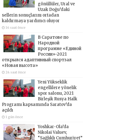
gönüllüler, Ural ve
Uzak Doğu’daki
sellerin sonuçlarını ortadan
kaldırmaya yardımcı oluyor
16 saat önce
В Саратове по
Народной
программе «Единой
России»-2021
открылся адаптивный спортзал
«Новая высота»
24 saat önce
Yeni Yükseklik
engellilere yönelik
spor salonu, 2021
Birleşik Rusya Halk
Programı kapsamında Saratov’da
açıldı
1 gün önce
Yoshkar-Ola’da
Nikolai Valuev,
“Sağlıklı Cumhuriyet”