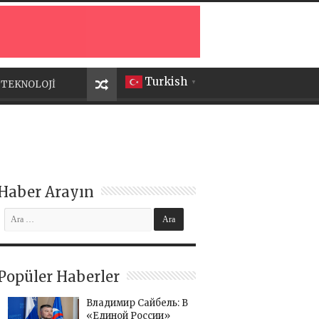
Turkish
TEKNOLOJİ
▼
Haber Arayın
Popüler Haberler
Владимир Сайбель: В
«Единой России»