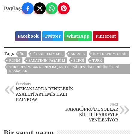
Paylaş:
Facebook
Twitter
WhatsApp
Pinterest
Tags
'IN
‘’YENI RESIMLER
ANKARA
ISMI DEVRIM ERBIL
RESIM
SANATININ BAŞARILI
SERGİ
TÜRK
TÜRK RESIM SANATININ BAŞARILI ISMI DEVRIM ERBIL’IN ‘’YENI
RESIMLER
Previous
MEKANLARDA RENKLERİN
ASALETİ ARTEMİS HALI
RAINBOW
Next
KARAKÖPRÜ’DE YOLLAR
KİLİTLİ PARKEYLE
YENİLENİYOR
Bir yanıt yazın