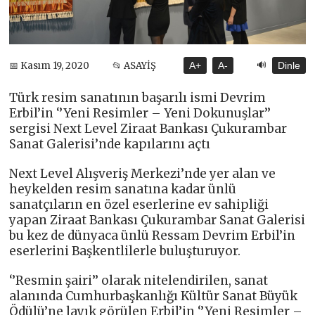
🔊
📅 Kasım 19, 2020
📂 ASAYİŞ
A+
A-
Dinle
Türk resim sanatının başarılı ismi Devrim
Erbil’in ‘’Yeni Resimler – Yeni Dokunuşlar’’
sergisi Next Level Ziraat Bankası Çukurambar
Sanat Galerisi’nde kapılarını açtı
Next Level Alışveriş Merkezi’nde yer alan ve
heykelden resim sanatına kadar ünlü
sanatçıların en özel eserlerine ev sahipliği
yapan Ziraat Bankası Çukurambar Sanat Galerisi
bu kez de dünyaca ünlü Ressam Devrim Erbil’in
eserlerini Başkentlilerle buluşturuyor.
‘’Resmin şairi’’ olarak nitelendirilen, sanat
alanında Cumhurbaşkanlığı Kültür Sanat Büyük
Ödülü’ne layık görülen Erbil’in ‘’Yeni Resimler –