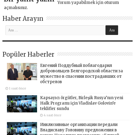
Yorum yapabilmek için
oturum
açmalısınız
.
Haber Arayın
Popüler Haberler
Евгений Поддубный поблагодарил
добровольцев Белгородской области за
мужество в спасении пострадавших от
обстрелов
1 saat önce
Kapsayıcı örgütler, Birleşik Rusya’nın yeni
Halk Programı için Vladislav Golovin’e
teklifler sundu
4 saat önce
Инклюзивные организации передали
Владиславу Головину предложения в