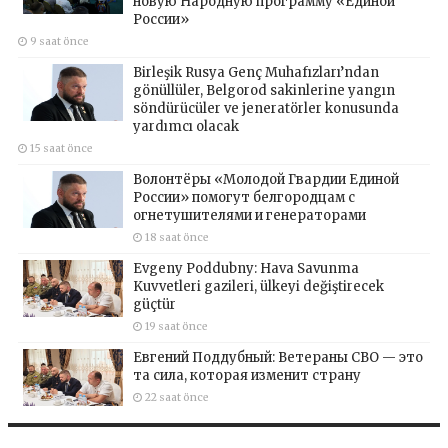
новую Народную программу «Единой
России»
9 saat önce
Birleşik Rusya Genç Muhafızları’ndan
gönüllüler, Belgorod sakinlerine yangın
söndürücüler ve jeneratörler konusunda
yardımcı olacak
15 saat önce
Волонтёры «Молодой Гвардии Единой
России» помогут белгородцам с
огнетушителями и генераторами
18 saat önce
Evgeny Poddubny: Hava Savunma
Kuvvetleri gazileri, ülkeyi değiştirecek
güçtür
19 saat önce
Евгений Поддубный: Ветераны СВО — это
та сила, которая изменит страну
22 saat önce