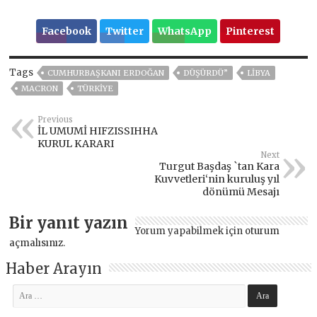
Facebook
Twitter
WhatsApp
Pinterest
Tags
CUMHURBAŞKANI ERDOĞAN
DÜŞÜRDÜ”
LİBYA
MACRON
TÜRKİYE
Previous
İL UMUMİ HIFZISSIHHA
KURUL KARARI
Next
Turgut Başdaş `tan Kara
Kuvvetleri‘nin kuruluş yıl
dönümü Mesajı
Bir yanıt yazın
Yorum yapabilmek için
oturum
açmalısınız
.
Haber Arayın