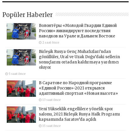
Popüler Haberler
Волонтёры «Молодой Гвардии Единой
России» ликвидируют последствия
паводков на Урале и Дальнем Востоке
2 saat önce
Birleşik Rusya Genç Muhafızları’ndan
gönüllüler, Ural ve Uzak Doğu’daki sellerin
sonuçlarını ortadan kaldırmaya yardımcı
oluyor
5 saat önce
В Саратове по Народной программе
«Единой России»-2021 открылся
адаптивный спортзал «Новая высота»
13 saat önce
Yeni Yükseklik engellilere yönelik spor
salonu, 2021 Birleşik Rusya Halk Programı
kapsamında Saratov’da açıldı
15 saat önce