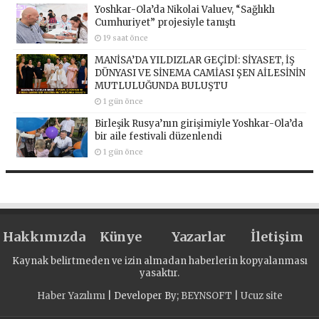
Yoshkar-Ola’da Nikolai Valuev, “Sağlıklı
Cumhuriyet” projesiyle tanıştı
19 saat önce
MANİSA’DA YILDIZLAR GEÇİDİ: SİYASET, İŞ
DÜNYASI VE SİNEMA CAMİASI ŞEN AİLESİNİN
MUTLULUĞUNDA BULUŞTU
1 gün önce
Birleşik Rusya’nın girişimiyle Yoshkar-Ola’da
bir aile festivali düzenlendi
1 gün önce
Hakkımızda
Künye
Yazarlar
İletişim
Kaynak belirtmeden ve izin almadan haberlerin kopyalanması
yasaktır.
Haber Yazılımı
| Developer By;
BEYNSOFT
|
Ucuz site