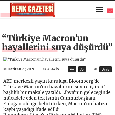
“Türkiye Macron’un
hayallerini suya düşürdü”
🔊
📅 Haziran 27, 2020
📂 ASAYİŞ
A+
A-
Dinle
ABD merkezli yayın kuruluşu Bloomberg’de,
“Türkiye Macron’un hayallerini suya düşürdü”
başlıklı bir makale yazıldı. Libya’nın geleceğinde
mücadele eden tek ismin Cumhurbaşkanı
Erdoğan olduğu belirtilirken, Macron’un hafıza
kaybı yaşadığı ifade edildi
Bloomberg, Libya’da Birleşmiş Milletler (BM)