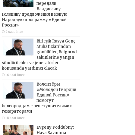
передали
Владиславу
Головину предложения в новую
Народную программу «Единой
России»
9 saat önce
Birleşik Rusya Genç
Muhafızları’ndan
gönüllüler, Belgorod
sakinlerine yangın
söndürücüler ve jeneratörler
konusunda yardımcı olacak
16 saat önce
Волонтёры
«Молодой Гвардии
Единой России»
помогут
белгородцам с огнетушителями и
генераторами
18 saat önce
Evgeny Poddubny:
Hava Savunma