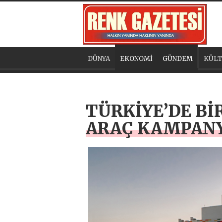
DÜNYA
EKONOMİ
GÜNDEM
KÜLT
TÜRKİYE’DE Bİ
ARAÇ KAMPANY