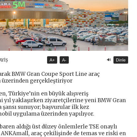
🔊
AYİŞ
A+
A-
Dinle
tarak BMW Gran Coupe Sport Line araç
üzerinden gerçekleştiriyor
en, Türkiye’nin en büyük alışveriş
 yıl yaklaşırken ziyaretçilerine yeni BMW Gran
şansı sunuyor; başvurular ilk kez
mobil uygulama üzerinden yapılıyor.
baren aldığı üst düzey önlemlerle TSE onaylı
 ANKAmall, araç çekilişinde de temas ve riski en