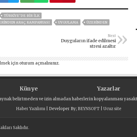
TÜRKİYE’DE BİR İLK
ZERİNDEN ARAÇ KAMPANYASI
UYGULAMA
ÜZERİNDEN
Next
Duyguların ifade edilmesi
stresi azaltır
lmek için
oturum açmalısınız
.
Künye
Yazarlar
aynak belirtmeden ve izin almadan haberlerin kopyalanması yasaktı
Haber Yazılımı
| Developer By;
BEYNSOFT
|
Ucuz site
kları Saklıdır.