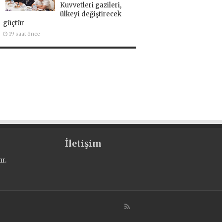
Kuvvetleri gazileri,
ülkeyi değiştirecek
güçtür
19 saat önce
İletişim
r.