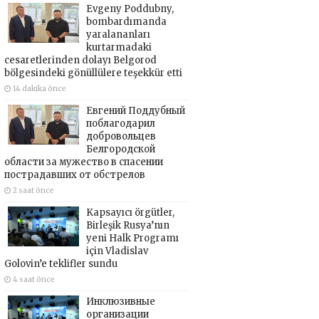
Evgeny Poddubny,
bombardımanda
yaralananları
kurtarmadaki
cesaretlerinden dolayı Belgorod
bölgesindeki gönüllülere teşekkür etti
14 dakika önce
Евгений Поддубный
поблагодарил
добровольцев
Белгородской
области за мужество в спасении
пострадавших от обстрелов
2 saat önce
Kapsayıcı örgütler,
Birleşik Rusya’nın
yeni Halk Programı
için Vladislav
Golovin’e teklifler sundu
4 saat önce
Инклюзивные
организации