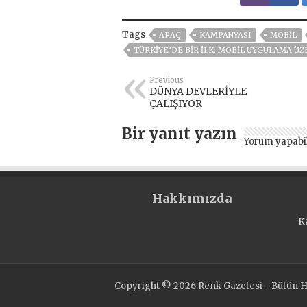
Tags
ARAÇ
KAMPANYASI
MOBİL
TÜRKİYE’DE BİR İLK: MOBİL UYGULAMA Ü
Previous
DÜNYA DEVLERİYLE
ÇALIŞIYOR
Bir yanıt yazın
Yorum yapabi
Hakkımızda
K
Copyright © 2026 Renk Gazetesi - Bütün Ha