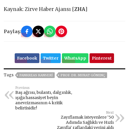
Kaynak: Zirve Haber Ajansı [
ZHA
]
Paylaş:
Facebook
Twitter
WhatsApp
Pinterest
Tags
PANKREAS KANSERI
PROF. DR. MURAT GÖNENÇ
Previous
Baş ağrısı, bulantı, dalgınlık,
ışığa hassasiyet beyin
anevrizmasının 4 kritik
belirtisidir!
Next
Zayıflamak isteyenlere ‘50
Adımda Sağlıklı ve Hızlı
Zayıfla’ raflardaki yerini aldı