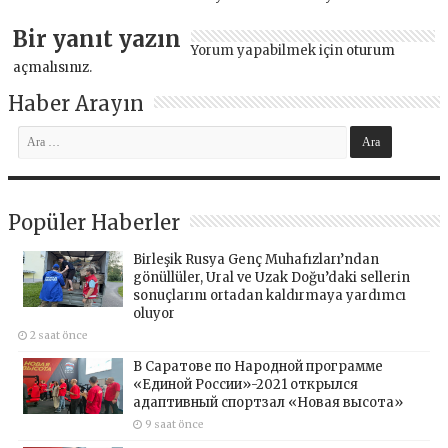
Bir yanıt yazın
Yorum yapabilmek için
oturum
açmalısınız
.
Haber Arayın
Popüler Haberler
Birleşik Rusya Genç Muhafızları’ndan
gönüllüler, Ural ve Uzak Doğu’daki sellerin
sonuçlarını ortadan kaldırmaya yardımcı
oluyor
2 saat önce
В Саратове по Народной программе
«Единой России»-2021 открылся
адаптивный спортзал «Новая высота»
9 saat önce