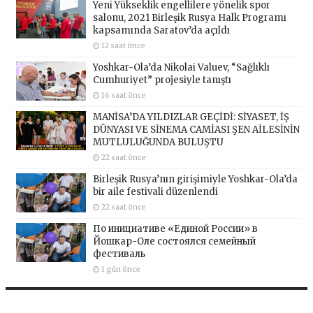
Yeni Yükseklik engellilere yönelik spor
salonu, 2021 Birleşik Rusya Halk Programı
kapsamında Saratov’da açıldı
12 saat önce
Yoshkar-Ola’da Nikolai Valuev, “Sağlıklı
Cumhuriyet” projesiyle tanıştı
16 saat önce
MANİSA’DA YILDIZLAR GEÇİDİ: SİYASET, İŞ
DÜNYASI VE SİNEMA CAMİASI ŞEN AİLESİNİN
MUTLULUĞUNDA BULUŞTU
22 saat önce
Birleşik Rusya’nın girişimiyle Yoshkar-Ola’da
bir aile festivali düzenlendi
22 saat önce
По инициативе «Единой России» в
Йошкар-Оле состоялся семейный
фестиваль
1 gün önce