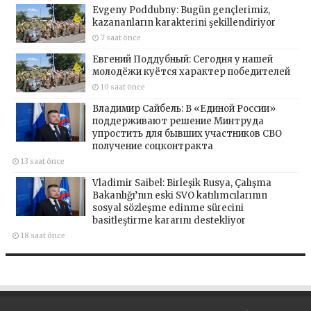
Evgeny Poddubny: Bugün gençlerimiz,
kazananların karakterini şekillendiriyor
7 saat önce
Евгений Поддубный: Сегодня у нашей
молодёжи куётся характер победителей
10 saat önce
Владимир Сайбель: В «Единой России»
поддерживают решение Минтруда
упростить для бывших участников СВО
получение соцконтракта
13 saat önce
Vladimir Saibel: Birleşik Rusya, Çalışma
Bakanlığı’nın eski SVO katılımcılarının
sosyal sözleşme edinme sürecini
basitleştirme kararını destekliyor
18 saat önce