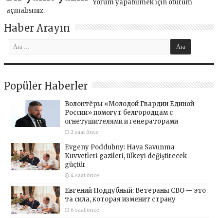
Yorum yapabilmek için
oturum
açmalısınız
.
Haber Arayın
Popüler Haberler
Волонтёры «Молодой Гвардии Единой
России» помогут белгородцам с
огнетушителями и генераторами
2 saat önce
Evgeny Poddubny: Hava Savunma
Kuvvetleri gazileri, ülkeyi değiştirecek
güçtür
4 saat önce
Евгений Поддубный: Ветераны СВО — это
та сила, которая изменит страну
6 saat önce