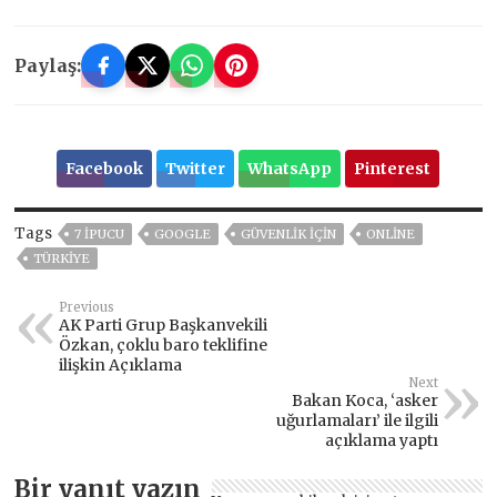
Paylaş:
Facebook
Twitter
WhatsApp
Pinterest
Tags
7 IPUCU
GOOGLE
GÜVENLIK IÇIN
ONLINE
TÜRKİYE
Previous
AK Parti Grup Başkanvekili
Özkan, çoklu baro teklifine
ilişkin Açıklama
Next
Bakan Koca, ‘asker
uğurlamaları’ ile ilgili
açıklama yaptı
Bir yanıt yazın