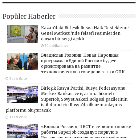
Popüler Haberler
Kazan’daki Birleşik Rusya Halk Destekleme
Genel Merkezi’nde felsefi resimlerden
oluşan bir sergi açıldı
30 dakika önce
Владислав Головин: Новая Народная
программа «Единой России» будет
ориентирована на развитие
технологического суверенитета и ОПК
3 saat önce
Birleşik Rusya Partisi, Rusya Federasyonu
Merkez Bankası ve iş arama hizmeti
SuperJob, Sovyet Askeri Bölgesi gazilerinin
istihdamı için Rusya’da ilk uzmanlaşmış
platformu oluşturacak
3 saat önce
«Единая Россия», ЦБСТ и сервис по поиску
работы SuperJob создадут первую в
России специализированную платформу