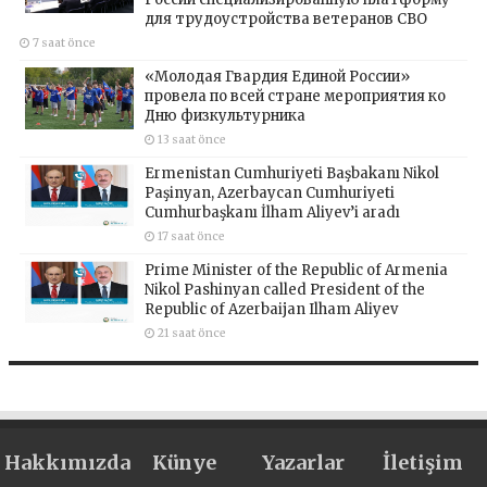
для трудоустройства ветеранов СВО
7 saat önce
«Молодая Гвардия Единой России»
провела по всей стране мероприятия ко
Дню физкультурника
13 saat önce
Ermenistan Cumhuriyeti Başbakanı Nikol
Paşinyan, Azerbaycan Cumhuriyeti
Cumhurbaşkanı İlham Aliyev’i aradı
17 saat önce
Prime Minister of the Republic of Armenia
Nikol Pashinyan called President of the
Republic of Azerbaijan Ilham Aliyev
21 saat önce
Hakkımızda
Künye
Yazarlar
İletişim