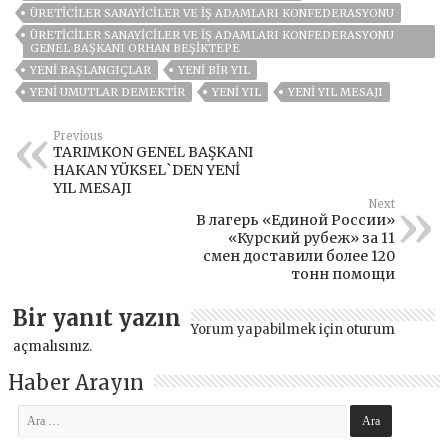
ÜRETICILER SANAYICILER VE İŞ ADAMLARI KONFEDERASYONU
ÜRETICILER SANAYICILER VE İŞ ADAMLARI KONFEDERASYONU
GENEL BAŞKANI ORHAN BEŞIKTEPE
YENI BAŞLANGIÇLAR
YENI BIR YIL
YENI UMUTLAR DEMEKTIR
YENI YIL
YENI YIL MESAJI
Previous
TARIMKON GENEL BAŞKANI
HAKAN YÜKSEL`DEN YENİ
YIL MESAJI
Next
В лагерь «Единой России»
«Курский рубеж» за 11
смен доставили более 120
тонн помощи
Bir yanıt yazın
Yorum yapabilmek için
oturum
açmalısınız
.
Haber Arayın