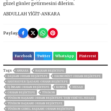
güzel günler getirmesini dilerim.
ABDULLAH YİĞİT-ANKARA
Paylaş:
Facebook
Twitter
WhatsApp
Pinterest
Tags
ANKARA
BAŞKAN BEŞIKTEPE
BAŞKAN ORHAN BEŞİKTEPE
EKONOMIST ORHAN BEŞIKTEPE
HAYIRSEVER IŞADAMI ORHAN BEŞIKTEPE
IŞ INSANI ORHAN BEŞIKTEPE
KONYA
MESAJI
ORHAN BEŞİKTEPE
TÜSİKON
TÜSİKON BAŞKANI ORHAN BEŞİKTEPE 'DEN YENİ YIL MESAJI
TÜSİKON BAŞKANI ORHAN BEŞIKTEPE
TÜSİKON GENEL BAŞKANI ORHAN BEŞİKTEPE