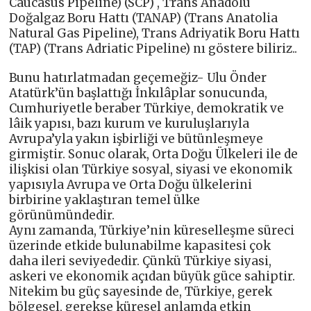
Caucasus Pipeline) (SCP) , Trans Anadolu
Doğalgaz Boru Hattı (TANAP) (Trans Anatolia
Natural Gas Pipeline), Trans Adriyatik Boru Hattı
(TAP) (Trans Adriatic Pipeline) nı göstere biliriz..
Bunu hatırlatmadan geçemeğiz- Ulu Önder
Atatürk’ün başlattığı İnkılâplar sonucunda,
Cumhuriyetle beraber Türkiye, demokratik ve
lâik yapısı, bazı kurum ve kuruluşlarıyla
Avrupa’yla yakın işbirliği ve bütünleşmeye
girmiştir. Sonuc olarak, Orta Doğu Ülkeleri ile de
ilişkisi olan Türkiye sosyal, siyasi ve ekonomik
yapısıyla Avrupa ve Orta Doğu ülkelerini
birbirine yaklaştıran temel ülke
görünümündedir.
Aynı zamanda, Türkiye’nin küreselleşme süreci
üzerinde etkide bulunabilme kapasitesi çok
daha ileri seviyededir. Çünkü Türkiye siyasi,
askeri ve ekonomik açıdan büyük güce sahiptir.
Nitekim bu güç sayesinde de, Türkiye, gerek
bölgesel, gerekse küresel anlamda etkin