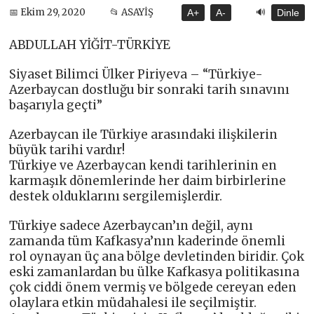
🔊
📅 Ekim 29, 2020
📂 ASAYİŞ
A+
A-
Dinle
ABDULLAH YİĞİT-TÜRKİYE
Siyaset Bilimci Ülker Piriyeva – “Türkiye-
Azerbaycan dostluğu bir sonraki tarih sınavını
başarıyla geçti”
Azerbaycan ile Türkiye arasındaki ilişkilerin
büyük tarihi vardır!
Türkiye ve Azerbaycan kendi tarihlerinin en
karmaşık dönemlerinde her daim birbirlerine
destek olduklarını sergilemişlerdir.
Türkiye sadece Azerbaycan’ın değil, aynı
zamanda tüm Kafkasya’nın kaderinde önemli
rol oynayan üç ana bölge devletinden biridir. Çok
eski zamanlardan bu ülke Kafkasya politikasına
çok ciddi önem vermiş ve bölgede cereyan eden
olaylara etkin müdahalesi ile seçilmiştir.