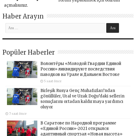
Yorum yapabilmek için
oturum
açmalısınız
.
Haber Arayın
Popüler Haberler
Волонтёры «Молодой Гвардии Единой
России» ликвидируют последствия
паводков на Урале и Дальнем Востоке
5 saat önce
Birleşik Rusya Genç Muhafızları’ndan
gönüllüler, Ural ve Uzak Doğu’daki sellerin
sonuçlarını ortadan kaldırmaya yardımcı
oluyor
7 saat önce
В Саратове по Народной программе
«Единой России»-2021 открылся
адаптивный спортзал «Новая высота»