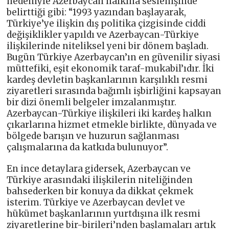
nedeniyle Azerbaycan halkına seslenişinde
belirttiği gibi: “1993 yazından başlayarak,
Türkiye’ye ilişkin dış politika çizgisinde ciddi
değişiklikler yapıldı ve Azerbaycan-Türkiye
ilişkilerinde niteliksel yeni bir dönem başladı.
Bugün Türkiye Azerbaycan’ın en güvenilir siyasi
müttefiki, eşit ekonomik taraf-mukabil’ıdır. İki
kardeş devletin başkanlarının karşılıklı resmi
ziyaretleri sırasında bağımlı işbirliğini kapsayan
bir dizi önemli belgeler imzalanmıştır.
Azerbaycan-Türkiye ilişkileri iki kardeş halkın
çıkarlarına hizmet etmekle birlikte, dünyada ve
bölgede barışın ve huzurun sağlanması
çalışmalarına da katkıda bulunuyor”.
En ince detaylara gidersek, Azerbaycan ve
Türkiye arasındaki ilişkilerin niteliğinden
bahsederken bir konuya da dikkat çekmek
isterim. Türkiye ve Azerbaycan devlet ve
hükümet başkanlarının yurtdışına ilk resmi
ziyaretlerine bir-birileri’nden başlamaları artık