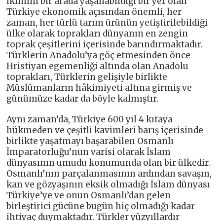
iklimin bir arada yaşanabildiği bir yer olan
Türkiye ekonomik açısından önemli, her
zaman, her türlü tarım ürünün yetiştirilebildiği
ülke olarak toprakları dünyanın en zengin
toprak çeşitlerini içerisinde barındırmaktadır.
Türklerin Anadolu’ya göç etmesinden önce
Hristiyan egemenliği altında olan Anadolu
toprakları, Türklerin gelişiyle birlikte
Müslümanların hâkimiyeti altına girmiş ve
günümüze kadar da böyle kalmıştır.
Aynı zaman’da, Türkiye 600 yıl 4 kıtaya
hükmeden ve çeşitli kavimleri barış içerisinde
birlikte yaşatmayı başarabilen Osmanlı
İmparatorluğu’nun varisi olarak İslam
dünyasının umudu konumunda olan bir ülkedir.
Osmanlı’nın parçalanmasının ardından savaşın,
kan ve gözyaşının eksik olmadığı İslam dünyası
Türkiye’ye ve onun Osmanlı’dan gelen
birleştirici gücüne bugün hiç olmadığı kadar
ihtiyaç duymaktadır. Türkler yüzyıllardır