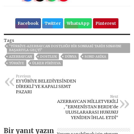
Facebook
Twitter
WhatsApp
Pinterest
Tags
"TÜRKIYE-AZERBAYCAN DOSTLUĞU BIR SONRAKI TARIH SINAVINI
BAŞARIYLA GEÇTI"
AZERBAYCAN
DOSTLUK
DÜNYA
SOND AKİKA
TÜRKİYE
ÜLKER PIRIYEVA
Previous
EYYÜBİYE BELEDİYESİNDEN
DİREKLİ’YE KAPALI SEMT
PAZARI
Next
AZERBAYCAN MİLLETVEKİLİ
, “ERMENİSTAN BERDE’de
ULUSLARARASI HUKUKU
YENİDEN İHLAL ETDİ”
Bir yanıt yazın