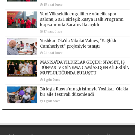
15 saat önce
Yeni Yükseklik engellilere yönelik spor
salonu, 2021 Birleşik Rusya Halk Programı
kapsamında Saratov’da açıldı
17 saat önce
Yoshkar-Ola’da Nikolai Valuev, “Sağlıklı
Cumhuriyet” projesiyle tanıştı
21 saat önce
MANİSA’DA YILDIZLAR GEÇİDİ: SİYASET, İŞ
DÜNYASI VE SİNEMA CAMİASI ŞEN AİLESİNİN
MUTLULUĞUNDA BULUŞTU
1 gün önce
Birleşik Rusya’nın girişimiyle Yoshkar-Ola’da
bir aile festivali düzenlendi
1 gün önce