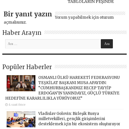
TABLOLARIN PEŞİNDE
Bir yanıt yazın
Yorum yapabilmek için
oturum
açmalısınız
.
Haber Arayın
Popüler Haberler
OSMANLI ÜLKÜ HAREKETİ FEDERASYONU
TEŞKİLAT BAŞKANI MUSA APAYDIN:
“CUMHURBAŞKANIMIZ RECEP TAYYİP
ERDOĞAN’IN YANINDAYIZ, GÜÇLÜ TÜRKİYE
HEDEFİNE KARARLILIKLA YÜRÜYORUZ”
4 saat önce
Vladislav Golovin: Birleşik Rusya
milletvekilleri, gençlik girişimlerini
desteklemek için bir ekosistem oluşturuyor