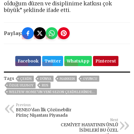
olduğum düzen ve disiplinime katkısı çok
büyük” şeklinde ifade etti.
Paylaş:
Facebook
Twitter
WhatsApp
Pinterest
Tags
ÇEKİM
DÜNYA
MANKEN
OYUNCU
ÖZGE ULUSOY
RUS
WELTEW HOME’UN YENI SEZON ÇEKIMLERINDE…
Previous
BENEO’dan İlk Çözünebilir
Pirinç Nişastası Piyasada
Next
CEMİYET HAYATININ ÜNLÜ
İSİMLERİ BU ÖZEL