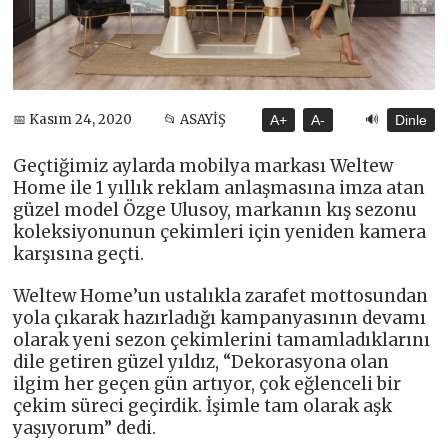
🔊
📅 Kasım 24, 2020
📂 ASAYİŞ
A+
A-
Dinle
Geçtiğimiz aylarda mobilya markası Weltew
Home ile 1 yıllık reklam anlaşmasına imza atan
güzel model Özge Ulusoy, markanın kış sezonu
koleksiyonunun çekimleri için yeniden kamera
karşısına geçti.
Weltew Home’un ustalıkla zarafet mottosundan
yola çıkarak hazırladığı kampanyasının devamı
olarak yeni sezon çekimlerini tamamladıklarını
dile getiren güzel yıldız, “Dekorasyona olan
ilgim her geçen gün artıyor, çok eğlenceli bir
çekim süreci geçirdik. İşimle tam olarak aşk
yaşıyorum” dedi.