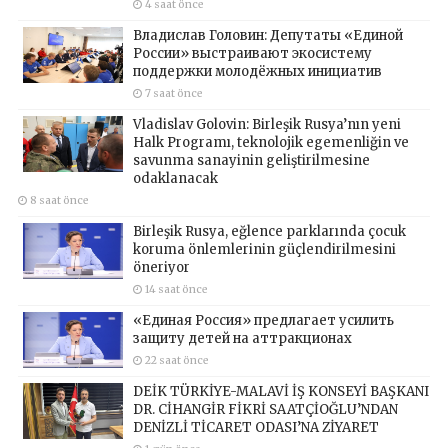
4 saat önce
Владислав Головин: Депутаты «Единой
России» выстраивают экосистему
поддержки молодёжных инициатив
7 saat önce
Vladislav Golovin: Birleşik Rusya’nın yeni
Halk Programı, teknolojik egemenliğin ve
savunma sanayinin geliştirilmesine
odaklanacak
8 saat önce
Birleşik Rusya, eğlence parklarında çocuk
koruma önlemlerinin güçlendirilmesini
öneriyor
14 saat önce
«Единая Россия» предлагает усилить
защиту детей на аттракционах
22 saat önce
DEİK TÜRKİYE-MALAVİ İŞ KONSEYİ BAŞKANI
DR. CİHANGİR FİKRİ SAATÇİOĞLU’NDAN
DENİZLİ TİCARET ODASI’NA ZİYARET