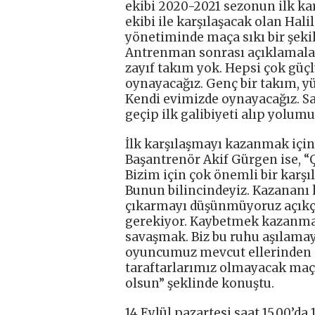
ekibi 2020-2021 sezonun ilk kar
ekibi ile karşılaşacak olan Hal
yönetiminde maça sıkı bir şekil
Antrenman sonrası açıklamalar
zayıf takım yok. Hepsi çok güç
oynayacağız. Genç bir takım, yük
Kendi evimizde oynayacağız. Sah
geçip ilk galibiyeti alıp yolum
İlk karşılaşmayı kazanmak için 
Başantrenör Akif Gürgen ise, “Ç
Bizim için çok önemli bir karşı
Bunun bilincindeyiz. Kazananı
çıkarmayı düşünmüyoruz açıkças
gerekiyor. Kaybetmek kazanma
savaşmak. Biz bu ruhu aşılamaya
oyuncumuz mevcut ellerinden g
taraftarlarımız olmayacak maçta
olsun” şeklinde konuştu.
14 Eylül pazartesi saat 15.00’d