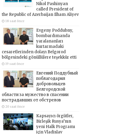
Nikol Pashinyan
called President of
the Republic of Azerbaijan Ilham Aliyev
18 saat önce
Evgeny Poddubny,
bombardımanda
yaralananları
kurtarmadaki
cesaretlerinden dolayı Belgorod
bölgesindeki gönüllülere teşekkür etti
19 saat önce
Евгений Поддубный
поблагодарил
добровольцев
Белгородской
области за мужество в спасении
пострадавших от обстрелов
20 saat önce
Kapsayıcı örgütler,
Birleşik Rusya’nın
yeni Halk Programı
için Vladislav