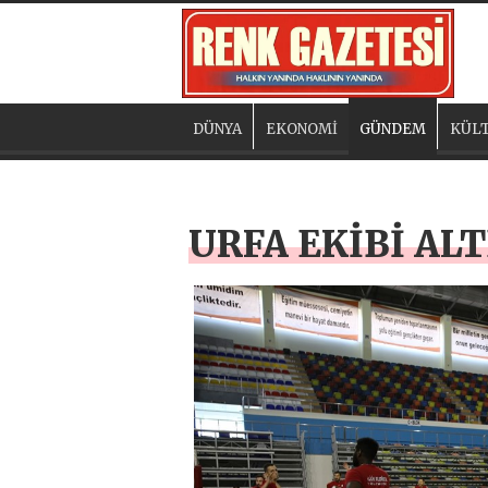
DÜNYA
EKONOMİ
GÜNDEM
KÜLT
URFA EKİBİ AL