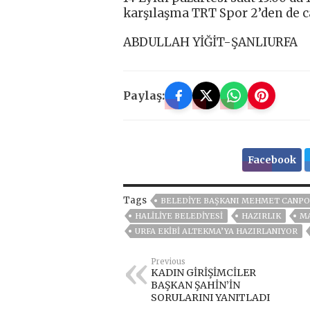
karşılaşma TRT Spor 2’den de c
ABDULLAH YİĞİT-ŞANLIURFA
Paylaş:
Facebook
Tags
BELEDIYE BAŞKANI MEHMET CANPO
HALİLİYE BELEDİYESİ
HAZIRLIK
M
URFA EKİBİ ALTEKMA’YA HAZIRLANIYOR
Previous
KADIN GİRİŞİMCİLER
BAŞKAN ŞAHİN’İN
SORULARINI YANITLADI