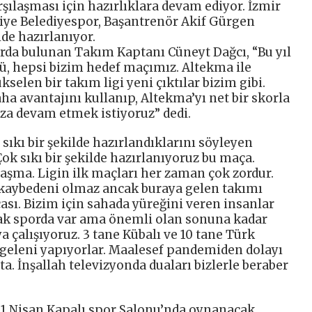
şılaşması için hazırlıklara devam ediyor. İzmir
iliye Belediyespor, Başantrenör Akif Gürgen
de hazırlanıyor.
da bulunan Takım Kaptanı Cüneyt Dağcı, “Bu yıl
lü, hepsi bizim hedef maçımız. Altekma ile
selen bir takım ligi yeni çıktılar bizim gibi.
a avantajını kullanıp, Altekma’yı net bir skorla
uza devam etmek istiyoruz” dedi.
sıkı bir şekilde hazırlandıklarını söyleyen
ok sıkı bir şekilde hazırlanıyoruz bu maça.
laşma. Ligin ilk maçları her zaman çok zordur.
 kaybedeni olmaz ancak buraya gelen takımı
ı. Bizim için sahada yüreğini veren insanlar
k sporda var ama önemli olan sonuna kadar
 çalışıyoruz. 3 tane Kübalı ve 10 tane Türk
eleni yapıyorlar. Maalesef pandemiden dolayı
. İnşallah televizyonda duaları bizlerle beraber
a 11 Nisan Kapalı spor Salonu’nda oynanacak