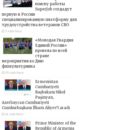
поиску работы
SuperJob создадут
первую в России
специализированную платформу для
трудоустройства ветеранов СВО
3 saat önce
«Молодая Гвардия
Единой России»
провела по всей
стране
мероприятия ко Дню
физкультурника
10 saat önce
Ermenistan
Cumhuriyeti
Başbakanı Nikol
Paşinyan,
Azerbaycan Cumhuriyeti
Cumhurbaşkanı İlham Aliyev’i aradı
14 saat önce
Prime Minister of the
Republic of Armenia