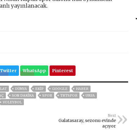
anlı yayınlanacak.
Twitter
WhatsApp
Pinterest
LAT
DÜNYA
EKİP
GOOGLE
HABER
AÇ
SON DAKIKA
SPOR
TRTSPOR
URFA
VOLEYBOL
Next
Galatasaray, sezonu evinde
açıyor