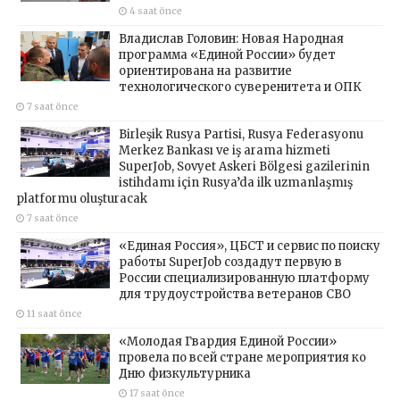
4 saat önce
Владислав Головин: Новая Народная
программа «Единой России» будет
ориентирована на развитие
технологического суверенитета и ОПК
7 saat önce
Birleşik Rusya Partisi, Rusya Federasyonu
Merkez Bankası ve iş arama hizmeti
SuperJob, Sovyet Askeri Bölgesi gazilerinin
istihdamı için Rusya’da ilk uzmanlaşmış
platformu oluşturacak
7 saat önce
«Единая Россия», ЦБСТ и сервис по поиску
работы SuperJob создадут первую в
России специализированную платформу
для трудоустройства ветеранов СВО
11 saat önce
«Молодая Гвардия Единой России»
провела по всей стране мероприятия ко
Дню физкультурника
17 saat önce