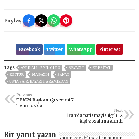
Paylaş:
Facebook
Twitter
WhatsApp
Pinterest
Tags
AYRILALI 12 YIL OLDU
BEYAZIT
EDEBİYAT
KÜLTÜR
MAGAZİN
SANAT
USTA ŞAIR. BAYAZIT ARAMIZDAN
Previous
TBMM Başkanlığı seçimi 7
Temmuz’da
Next
İran’da patlamayla ilgili 12
kişi gözaltına alındı
Bir yanıt yazın
Yorum yapabilmek için
oturum