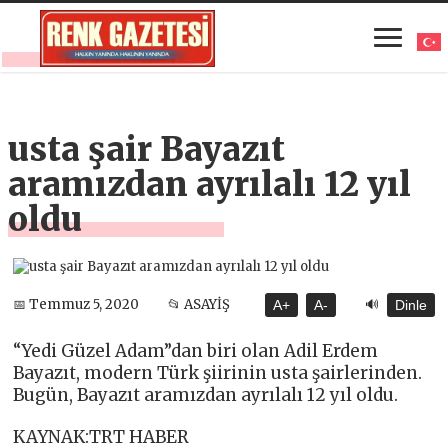
usta şair Bayazıt
aramızdan ayrılalı 12 yıl
oldu
🔊
📅 Temmuz 5, 2020
📂 ASAYİŞ
A+
A-
Dinle
“Yedi Güzel Adam”dan biri olan Adil Erdem
Bayazıt, modern Türk şiirinin usta şairlerinden.
Bugün, Bayazıt aramızdan ayrılalı 12 yıl oldu.
KAYNAK:TRT HABER