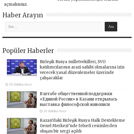
açmalısınız
.
Haber Arayın
Popüler Haberler
Birleşik Rusya milletvekilleri, SVO
katılımcılarının arazi sahibi olmalarına izin
verecek yasal düzenlemeler üzerinde
çalışacaklar
20 dakika önce
В штабе общественной поддержки
«Единой России» в Казани открылась
выставка философской живописи
20 dakika önce
Kazan’daki Birleşik Rusya Halk Destekleme
Genel Merkezi’nde felsefi resimlerden
oluşan bir sergi açıldı