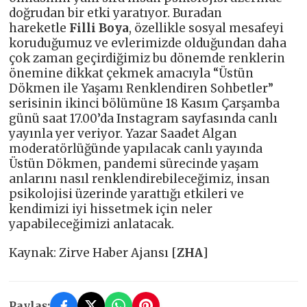
doğrudan bir etki yaratıyor. Buradan
hareketle
Filli Boya
, özellikle sosyal mesafeyi
koruduğumuz ve evlerimizde olduğundan daha
çok zaman geçirdiğimiz bu dönemde renklerin
önemine dikkat çekmek amacıyla “Üstün
Dökmen ile Yaşamı Renklendiren Sohbetler”
serisinin ikinci bölümüne 18 Kasım Çarşamba
günü saat 17.00’da Instagram sayfasında canlı
yayınla yer veriyor. Yazar Saadet Algan
moderatörlüğünde yapılacak canlı yayında
Üstün Dökmen, pandemi sürecinde yaşam
anlarını nasıl renklendirebileceğimiz, insan
psikolojisi üzerinde yarattığı etkileri ve
kendimizi iyi hissetmek için neler
yapabileceğimizi anlatacak.
Kaynak: Zirve Haber Ajansı [
ZHA
]
Paylaş: