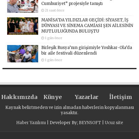
Cumhuriyet” projesiyle tanıştı
21 saat önce
MANİSA’DA YILDIZLAR GEÇİDİ: SİYASET, İŞ
DÜNYASI VE SİNEMA CAMİASI ŞEN AİLESİNİN
MUTLULUĞUNDA BULUŞTU
1 gün önce
Birleşik Rusya’nın girişimiyle Yoshkar-Ola’da
bir aile festivali düzenlendi
1 gün önce
Hakkımızda
Künye
Yazarlar
İletişim
Kaynak belirtmeden ve izin almadan haberlerin kopyalanması
yasaktır.
Haber Yazılımı
| Developer By;
BEYNSOFT
|
Ucuz site