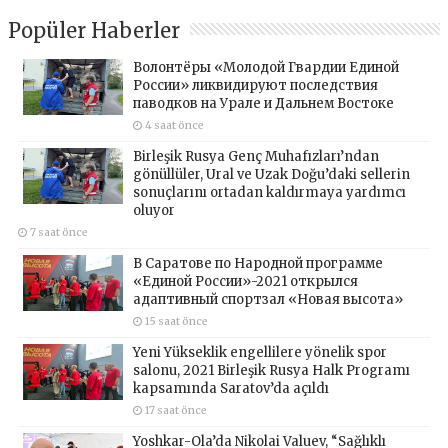
Popüler Haberler
Волонтёры «Молодой Гвардии Единой
России» ликвидируют последствия
паводков на Урале и Дальнем Востоке
4 saat önce
Birleşik Rusya Genç Muhafızları’ndan
gönüllüler, Ural ve Uzak Doğu’daki sellerin
sonuçlarını ortadan kaldırmaya yardımcı
oluyor
7 saat önce
В Саратове по Народной программе
«Единой России»-2021 открылся
адаптивный спортзал «Новая высота»
15 saat önce
Yeni Yükseklik engellilere yönelik spor
salonu, 2021 Birleşik Rusya Halk Programı
kapsamında Saratov’da açıldı
17 saat önce
Yoshkar-Ola’da Nikolai Valuev, “Sağlıklı