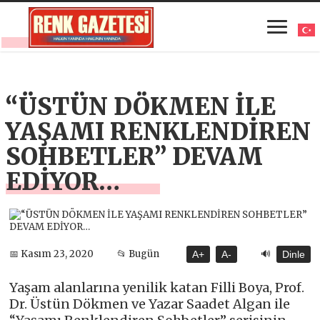
“ÜSTÜN DÖKMEN İLE
YAŞAMI RENKLENDİREN
SOHBETLER” DEVAM
EDİYOR…
🔊
📅 Kasım 23, 2020
📂 Bugün
A+
A-
Dinle
Yaşam alanlarına yenilik katan Filli Boya, Prof.
Dr. Üstün Dökmen ve Yazar Saadet Algan ile