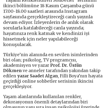
“Yaşamı Renklendiren Sohbetler” serisinin
ikinci bölümüne 18 Kasım Çarşamba günü
17.00-18.00 saatleri arasında Instagram
sayfasında gerçekleştireceği canlı yayınla
devam ediyor. İzleyenlerin de anlık olarak
sorularla katılabileceği canla yayında;
hayatınıza renk katmak ve kendinizi iyi
hissetmek için neler yapılabileceği
konuşulacak.
Türkiye’nin alanında en sevilen isimlerinden
biri olan; psikolog, TV programcısı,
akademisyen ve yazar
Prof. Dr. Üstün
Dökmen
ve anneler tarafından yakından takip
edilen
yazar Saadet Algan
, Filli Boya’nın hayata
geçirdiği online sohbetler serisinin ikincisi
gerçekleşiyor.
Yaşam alanlarında kullanılan renkler,
dekorasyonun önemli detaylarından biri
olmasının yanı sıra insan psikolojisi üzerinde