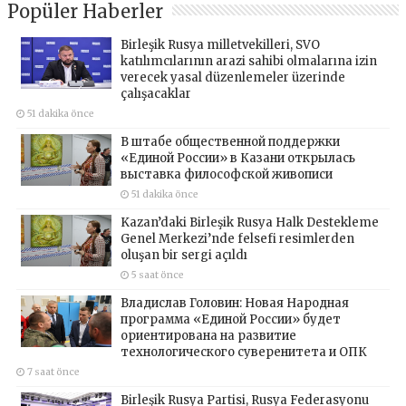
Popüler Haberler
Birleşik Rusya milletvekilleri, SVO
katılımcılarının arazi sahibi olmalarına izin
verecek yasal düzenlemeler üzerinde
çalışacaklar
51 dakika önce
В штабе общественной поддержки
«Единой России» в Казани открылась
выставка философской живописи
51 dakika önce
Kazan’daki Birleşik Rusya Halk Destekleme
Genel Merkezi’nde felsefi resimlerden
oluşan bir sergi açıldı
5 saat önce
Владислав Головин: Новая Народная
программа «Единой России» будет
ориентирована на развитие
технологического суверенитета и ОПК
7 saat önce
Birleşik Rusya Partisi, Rusya Federasyonu