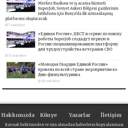
Merkez Bankası ve iş arama hizmeti
SuperJob, Sovyet Askeri Bölgesi gazilerinin
istihdamı için Rusya’da ilk uzmanlaşmış
platformu oluşturacak
7 saat önce
«Единая Россия», ЦБСТ и сервис по поиску
работы SuperJob создадут первую в
России специализированную платформу
для трудоустройства ветеранов СВО
11 saat önce
«Молодая Гвардия Единой России»
провела по всей стране мероприятия ко
Дню физкультурника
18 saat önce
Hakkımızda
Künye
Yazarlar
İletişim
Kaynak belirtmeden ve izin almadan haberlerin kopyalanması