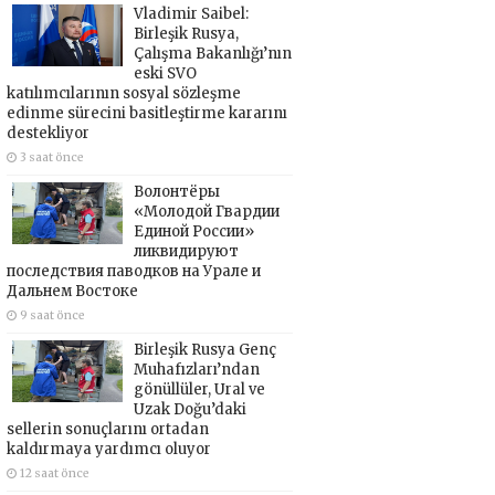
Vladimir Saibel:
Birleşik Rusya,
Çalışma Bakanlığı’nın
eski SVO
katılımcılarının sosyal sözleşme
edinme sürecini basitleştirme kararını
destekliyor
3 saat önce
Волонтёры
«Молодой Гвардии
Единой России»
ликвидируют
последствия паводков на Урале и
Дальнем Востоке
9 saat önce
Birleşik Rusya Genç
Muhafızları’ndan
gönüllüler, Ural ve
Uzak Doğu’daki
sellerin sonuçlarını ortadan
kaldırmaya yardımcı oluyor
12 saat önce