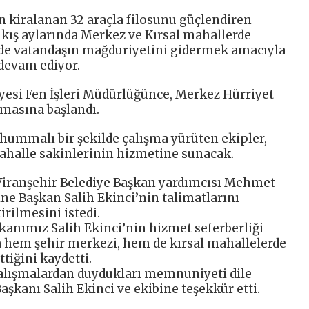
n kiralanan 32 araçla filosunu güçlendiren
e kış aylarında Merkez ve Kırsal mahallerde
rde vatandaşın mağduriyetini gidermek amacıyla
 devam ediyor.
yesi Fen İşleri Müdürlüğünce, Merkez Hürriyet
şmasına başlandı.
hummalı bir şekilde çalışma yürüten ekipler,
 mahalle sakinlerinin hizmetine sunacak.
 Viranşehir Belediye Başkan yardımcısı Mehmet
rine Başkan Salih Ekinci’nin talimatlarını
tirilmesini istedi.
kanımız Salih Ekinci’nin hizmet seferberliği
la hem şehir merkezi, hem de kırsal mahallelerde
tiğini kaydetti.
çalışmalardan duydukları memnuniyeti dile
aşkanı Salih Ekinci ve ekibine teşekkür etti.