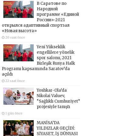
В Саратове по
Народной
программе «Единой
России»-2021
открылся адаптивный спортзал
«Новая высота»
20 saat önce
Yeni Yükseklik
engellilere yönelik
spor salonu, 2021
Birleşik Rusya Halk
Programı kapsamında Saratov’da
açıldı
22 saat önce
Yoshkar-Ola’da
Nikolai Valuev,
“Sağlıklı Cumhuriyet”
projesiyle tanıştı
1 gün önce
MANİSA’DA
YILDIZLAR GEÇİDİ:
SİYASET, İŞ DÜNYASI