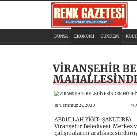
DÜNYA
EKONOMİ
GÜNDEM
KÜLT
VİRANŞEHİR B
MAHALLESİNDE 
📅 Temmuz 27, 2020
📂 
ABDULLAH YİĞİT-ŞANLIURFA
Viranşehir Belediyesi, Merkez 
çalışmalarını aralıksız sürdürü