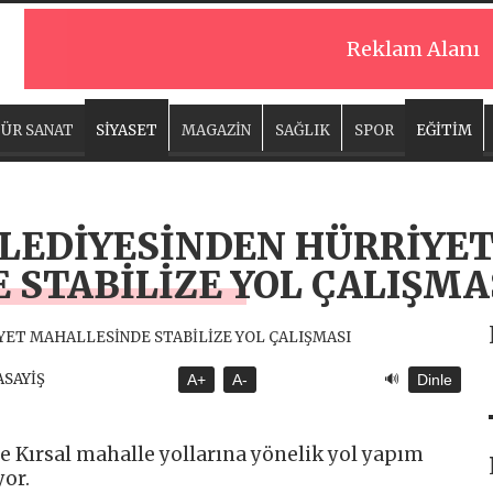
Reklam Alanı
ÜR SANAT
SİYASET
MAGAZİN
SAĞLIK
SPOR
EĞİTİM
ELEDİYESİNDEN HÜRRİYE
STABİLİZE YOL ÇALIŞMA
🔊
ASAYİŞ
A+
A-
Dinle
ve Kırsal mahalle yollarına yönelik yol yapım
yor.