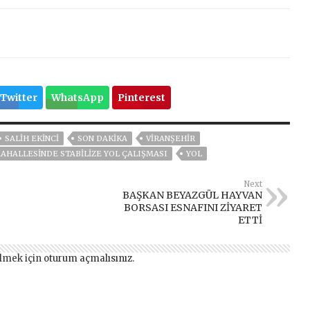
Twitter
WhatsApp
Pinterest
SALİH EKİNCİ
SON DAKIKA
VIRANŞEHIR
AHALLESİNDE STABİLİZE YOL ÇALIŞMASI
YOL
Next
BAŞKAN BEYAZGÜL HAYVAN
BORSASI ESNAFINI ZİYARET
ETTİ
lmek için
oturum açmalısınız
.