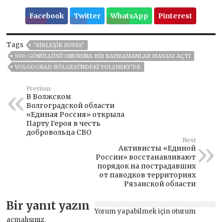
Facebook
Twitter
WhatsApp
Pinterest
Tags
"BIRLEŞIK RUSYA"
SVO GÖNÜLLÜSÜ ONURUNA BIR KAHRAMANLAR MASASI AÇTI
VOLGOGRAD BÖLGESI'NDEKI VOLZHSKY'DE
Previous
В Волжском
Волгоградской области
«Единая Россия» открыла
Парту Героя в честь
добровольца СВО
Next
Активисты «Единой
России» восстанавливают
порядок на пострадавших
от паводков территориях
Рязанской области
Bir yanıt yazın
Yorum yapabilmek için
oturum
açmalısınız
.