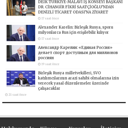
DEİK TÜRKİYE-MALAVİ İŞ KONSEYİ BAŞKANI
DR. CİHANGİR FİKRİ SAATÇİOĞLU’NDAN
DENİZLİ TİCARET ODASI’NA ZİYARET
17 saat önce
Alexander Karelin: Birleşik Rusya, sporu
milyonlarca Rus için erişilebilir kılıyor
17 saat önce
Александр Карелин: «Единая Россия»
делает спорт доступным для миллионов
россиян
19 saat önce
Birleşik Rusya milletvekilleri, SVO
katılımcılarının arazi sahibi olmalarına izin
verecek yasal düzenlemeler üzerinde
çalışacaklar
21 saat önce