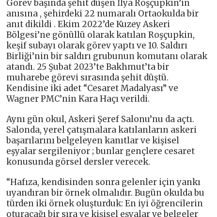
Görev başında şehit düşen İlya Roşçupkin’in
anısına , şehirdeki 22 numaralı Ortaokulda bir
anıt dikildi . Ekim 2022’de Kuzey Askeri
Bölgesi’ne gönüllü olarak katılan Roşçupkin,
keşif subayı olarak görev yaptı ve 10. Saldırı
Birliği’nin bir saldırı grubunun komutanı olarak
atandı. 25 Şubat 2023’te Bakhmut’ta bir
muharebe görevi sırasında şehit düştü.
Kendisine iki adet “Cesaret Madalyası” ve
Wagner PMC’nin Kara Haçı verildi.
Aynı gün okul, Askeri Şeref Salonu’nu da açtı.
Salonda, yerel çatışmalara katılanların askeri
başarılarını belgeleyen kanıtlar ve kişisel
eşyalar sergileniyor ; bunlar gençlere cesaret
konusunda görsel dersler verecek.
“Hafıza, kendisinden sonra gelenler için yankı
uyandıran bir örnek olmalıdır. Bugün okulda bu
türden iki örnek oluşturduk: En iyi öğrencilerin
oturacağı bir sıra ve kişisel eşyalar ve belgeler