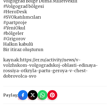
Volgograd Bölge Duma Milletvekili
#Volgograd bölgesi
#HeroDesk
#SVOkatılımcıları
#partproje
#YeniOkul
#bölgeler
#Grigorov
Halkın kabulü
Bir itiraz oluşturun
kaynak:https://er.ru/activity/news/v-
volzhskom-volgogradskoj-oblasti-edinaya-
rossiya-otkryla-partu-geroya-v-chest-
dobrovolca-svo
Paylaş: