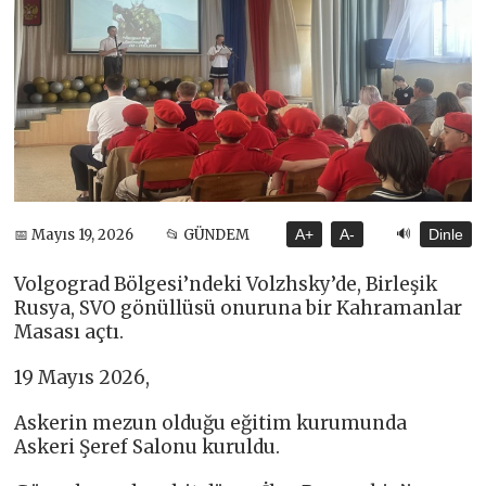
🔊
📅 Mayıs 19, 2026
📂 GÜNDEM
A+
A-
Dinle
Volgograd Bölgesi’ndeki Volzhsky’de, Birleşik
Rusya, SVO gönüllüsü onuruna bir Kahramanlar
Masası açtı.
19 Mayıs 2026,
Askerin mezun olduğu eğitim kurumunda
Askeri Şeref Salonu kuruldu.