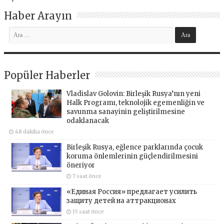
Haber Arayın
Popüler Haberler
Vladislav Golovin: Birleşik Rusya’nın yeni
Halk Programı, teknolojik egemenliğin ve
savunma sanayinin geliştirilmesine
odaklanacak
48 dakika önce
Birleşik Rusya, eğlence parklarında çocuk
koruma önlemlerinin güçlendirilmesini
öneriyor
7 saat önce
«Единая Россия» предлагает усилить
защиту детей на аттракционах
15 saat önce