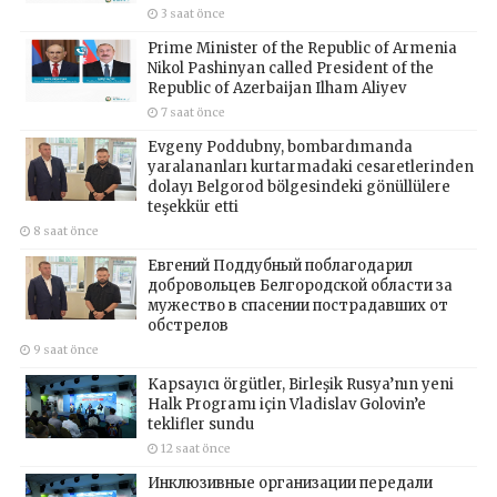
3 saat önce
Prime Minister of the Republic of Armenia
Nikol Pashinyan called President of the
Republic of Azerbaijan Ilham Aliyev
7 saat önce
Evgeny Poddubny, bombardımanda
yaralananları kurtarmadaki cesaretlerinden
dolayı Belgorod bölgesindeki gönüllülere
teşekkür etti
8 saat önce
Евгений Поддубный поблагодарил
добровольцев Белгородской области за
мужество в спасении пострадавших от
обстрелов
9 saat önce
Kapsayıcı örgütler, Birleşik Rusya’nın yeni
Halk Programı için Vladislav Golovin’e
teklifler sundu
12 saat önce
Инклюзивные организации передали