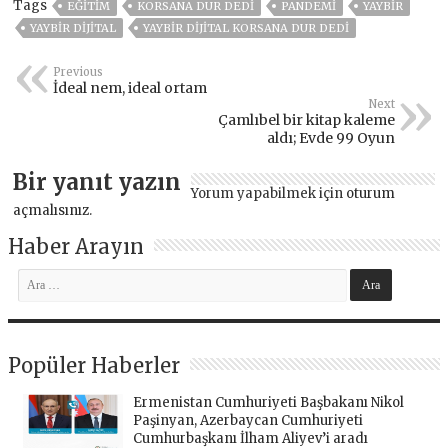
Tags
EĞITIM
KORSANA DUR DEDİ
PANDEMİ
YAYBİR
YAYBİR DİJİTAL
YAYBİR DİJİTAL KORSANA DUR DEDİ
Previous
İdeal nem, ideal ortam
Next
Çamlıbel bir kitap kaleme
aldı; Evde 99 Oyun
Bir yanıt yazın
Yorum yapabilmek için
oturum
açmalısınız
.
Haber Arayın
Popüler Haberler
Ermenistan Cumhuriyeti Başbakanı Nikol
Paşinyan, Azerbaycan Cumhuriyeti
Cumhurbaşkanı İlham Aliyev’i aradı