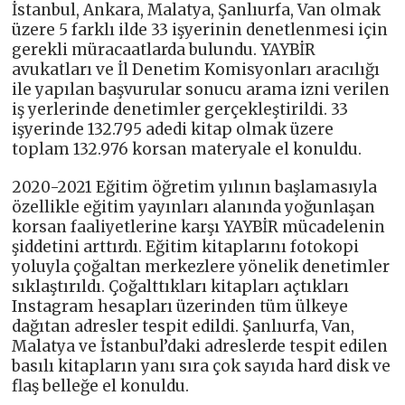
İstanbul, Ankara, Malatya, Şanlıurfa, Van olmak
üzere 5 farklı ilde 33 işyerinin denetlenmesi için
gerekli müracaatlarda bulundu. YAYBİR
avukatları ve İl Denetim Komisyonları aracılığı
ile yapılan başvurular sonucu arama izni verilen
iş yerlerinde denetimler gerçekleştirildi. 33
işyerinde 132.795 adedi kitap olmak üzere
toplam 132.976 korsan materyale el konuldu.
2020-2021 Eğitim öğretim yılının başlamasıyla
özellikle eğitim yayınları alanında yoğunlaşan
korsan faaliyetlerine karşı YAYBİR mücadelenin
şiddetini arttırdı. Eğitim kitaplarını fotokopi
yoluyla çoğaltan merkezlere yönelik denetimler
sıklaştırıldı. Çoğalttıkları kitapları açtıkları
Instagram hesapları üzerinden tüm ülkeye
dağıtan adresler tespit edildi. Şanlıurfa, Van,
Malatya ve İstanbul’daki adreslerde tespit edilen
basılı kitapların yanı sıra çok sayıda hard disk ve
flaş belleğe el konuldu.