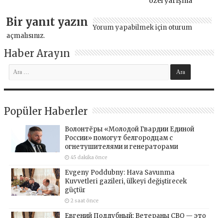
özel yarışma
Bir yanıt yazın
Yorum yapabilmek için
oturum
açmalısınız
.
Haber Arayın
Popüler Haberler
Волонтёры «Молодой Гвардии Единой
России» помогут белгородцам с
огнетушителями и генераторами
45 dakika önce
Evgeny Poddubny: Hava Savunma
Kuvvetleri gazileri, ülkeyi değiştirecek
güçtür
2 saat önce
Евгений Поддубный: Ветераны СВО — это