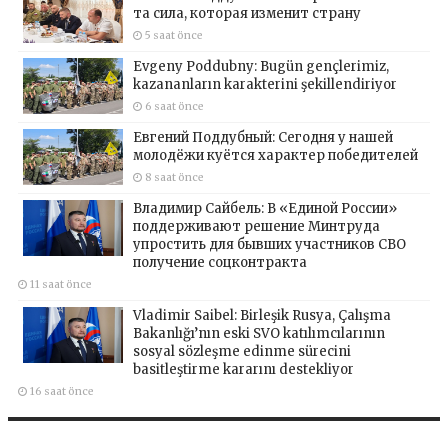
та сила, которая изменит страну
5 saat önce
Evgeny Poddubny: Bugün gençlerimiz,
kazananların karakterini şekillendiriyor
6 saat önce
Евгений Поддубный: Сегодня у нашей
молодёжи куётся характер победителей
8 saat önce
Владимир Сайбель: В «Единой России»
поддерживают решение Минтруда
упростить для бывших участников СВО
получение соцконтракта
11 saat önce
Vladimir Saibel: Birleşik Rusya, Çalışma
Bakanlığı’nın eski SVO katılımcılarının
sosyal sözleşme edinme sürecini
basitleştirme kararını destekliyor
16 saat önce