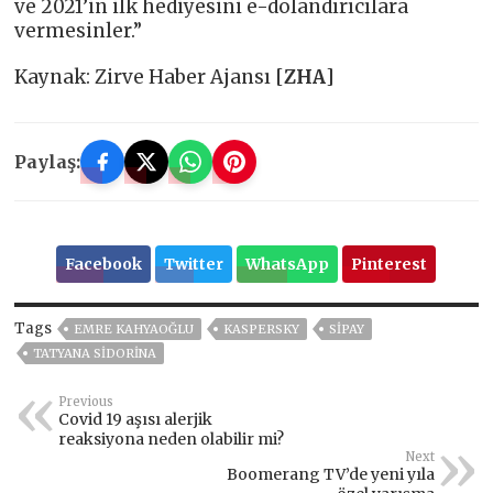
ve 2021’in ilk hediyesini e-dolandırıcılara
vermesinler.”
Kaynak: Zirve Haber Ajansı [
ZHA
]
Paylaş:
Facebook
Twitter
WhatsApp
Pinterest
Tags
EMRE KAHYAOĞLU
KASPERSKY
SIPAY
TATYANA SIDORINA
Previous
Covid 19 aşısı alerjik
reaksiyona neden olabilir mi?
Next
Boomerang TV’de yeni yıla