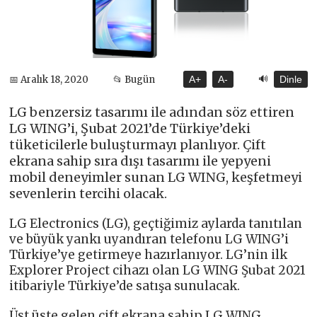
🔊
📅 Aralık 18, 2020
📂 Bugün
A+
A-
Dinle
LG benzersiz tasarımı ile adından söz ettiren
LG WING’i, Şubat 2021’de Türkiye’deki
tüketicilerle buluşturmayı planlıyor. Çift
ekrana sahip sıra dışı tasarımı ile yepyeni
mobil deneyimler sunan LG WING, keşfetmeyi
sevenlerin tercihi olacak.
LG Electronics (LG), geçtiğimiz aylarda tanıtılan
ve büyük yankı uyandıran telefonu LG WING’i
Türkiye’ye getirmeye hazırlanıyor. LG’nin ilk
Explorer Project cihazı olan LG WING Şubat 2021
itibariyle Türkiye’de satışa sunulacak.
Üst üste gelen çift ekrana sahip LG WING,