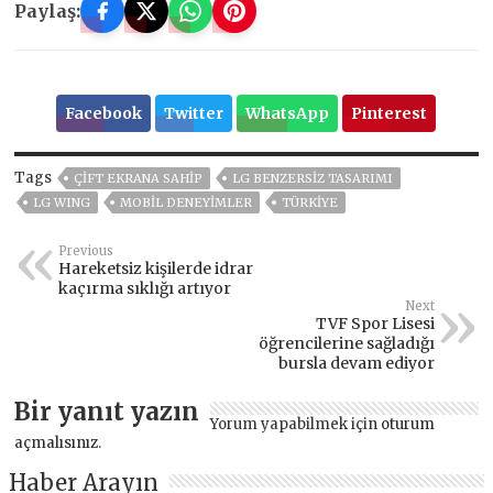
Paylaş:
Facebook
Twitter
WhatsApp
Pinterest
Tags
ÇIFT EKRANA SAHIP
LG BENZERSIZ TASARIMI
LG WING
MOBIL DENEYIMLER
TÜRKİYE
Previous
Hareketsiz kişilerde idrar
kaçırma sıklığı artıyor
Next
TVF Spor Lisesi
öğrencilerine sağladığı
bursla devam ediyor
Bir yanıt yazın
Yorum yapabilmek için
oturum
açmalısınız
.
Haber Arayın