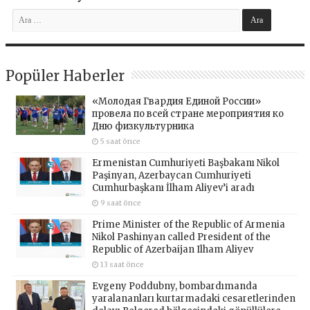
Popüler Haberler
«Молодая Гвардия Единой России»
провела по всей стране мероприятия ко
Дню физкультурника
5 saat önce
Ermenistan Cumhuriyeti Başbakanı Nikol
Paşinyan, Azerbaycan Cumhuriyeti
Cumhurbaşkanı İlham Aliyev’i aradı
9 saat önce
Prime Minister of the Republic of Armenia
Nikol Pashinyan called President of the
Republic of Azerbaijan Ilham Aliyev
13 saat önce
Evgeny Poddubny, bombardımanda
yaralananları kurtarmadaki cesaretlerinden