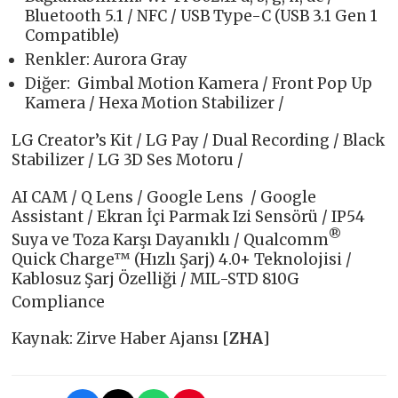
Bluetooth 5.1 / NFC / USB Type-C (USB 3.1 Gen 1
Compatible)
Renkler: Aurora Gray
Diğer: Gimbal Motion Kamera / Front Pop Up
Kamera / Hexa Motion Stabilizer /
LG Creator’s Kit / LG Pay / Dual Recording / Black
Stabilizer / LG 3D Ses Motoru /
AI CAM / Q Lens / Google Lens / Google
Assistant / Ekran İçi Parmak Izi Sensörü / IP54
®
Suya ve Toza Karşı Dayanıklı / Qualcomm
Quick Charge™ (Hızlı Şarj) 4.0+ Teknolojisi /
Kablosuz Şarj Özelliği / MIL-STD 810G
Compliance
Kaynak: Zirve Haber Ajansı [
ZHA
]