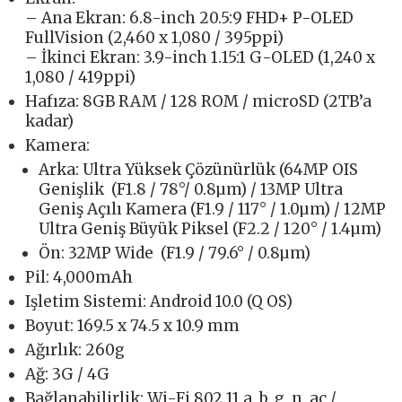
– Ana Ekran: 6.8-inch 20.5:9 FHD+ P-OLED
FullVision (2,460 x 1,080 / 395ppi)
– İkinci Ekran: 3.9-inch 1.15:1 G-OLED (1,240 x
1,080 / 419ppi)
Hafıza: 8GB RAM / 128 ROM / microSD (2TB’a
kadar)
Kamera:
Arka: Ultra Yüksek Çözünürlük (64MP OIS
Genişlik (F1.8 / 78°/ 0.8µm) / 13MP Ultra
Geniş Açılı Kamera (F1.9 / 117° / 1.0µm) / 12MP
Ultra Geniş Büyük Piksel (F2.2 / 120° / 1.4µm)
Ön: 32MP Wide (F1.9 / 79.6° / 0.8µm)
Pil: 4,000mAh
Işletim Sistemi: Android 10.0 (Q OS)
Boyut: 169.5 x 74.5 x 10.9 mm
Ağırlık: 260g
Ağ: 3G / 4G
Bağlanabilirlik: Wi-Fi 802.11 a, b, g, n, ac /