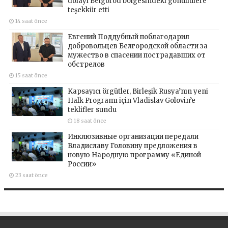
dolayı Belgorod bölgesindeki gönüllülere
teşekkür etti
14 saat önce
Евгений Поддубный поблагодарил
добровольцев Белгородской области за
мужество в спасении пострадавших от
обстрелов
15 saat önce
Kapsayıcı örgütler, Birleşik Rusya’nın yeni
Halk Programı için Vladislav Golovin’e
teklifler sundu
18 saat önce
Инклюзивные организации передали
Владиславу Головину предложения в
новую Народную программу «Единой
России»
23 saat önce