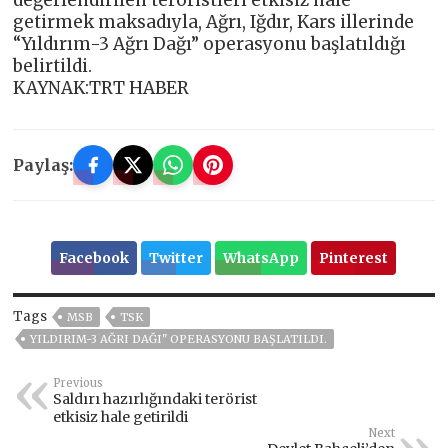
getirmek maksadıyla, Ağrı, Iğdır, Kars illerinde
“Yıldırım-3 Ağrı Dağı” operasyonu başlatıldığı
belirtildi.
KAYNAK:TRT HABER
Paylaş:
Facebook
Twitter
WhatsApp
Pinterest
Tags
MSB
TSK
YILDIRIM-3 AĞRI DAĞI" OPERASYONU BAŞLATILDI.
Previous
Saldırı hazırlığındaki terörist
etkisiz hale getirildi
Next