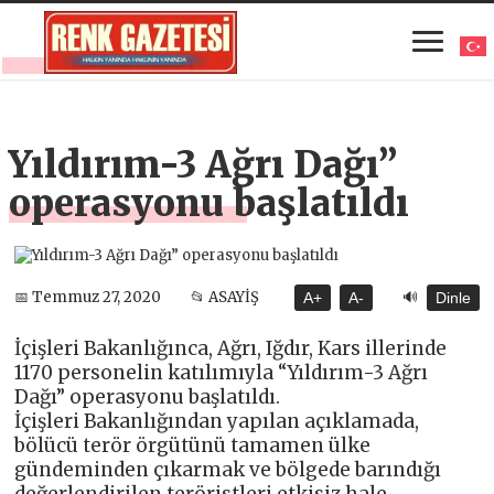
Yıldırım-3 Ağrı Dağı”
operasyonu başlatıldı
🔊
📅 Temmuz 27, 2020
📂 ASAYİŞ
A+
A-
Dinle
İçişleri Bakanlığınca, Ağrı, Iğdır, Kars illerinde
1170 personelin katılımıyla “Yıldırım-3 Ağrı
Dağı” operasyonu başlatıldı.
İçişleri Bakanlığından yapılan açıklamada,
bölücü terör örgütünü tamamen ülke
gündeminden çıkarmak ve bölgede barındığı
değerlendirilen teröristleri etkisiz hale