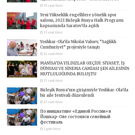
10 saat önce
Yeni Yükseklik engellilere yönelik spor
salonu, 2021 Birleşik Rusya Halk Programı
kapsamında Saratov’da açıldı
13 saat önce
Yoshkar-Ola’da Nikolai Valuev, “Sağlıklı
Cumhuriyet” projesiyle tanıştı
16 saat önce
MANİSA’DA YILDIZLAR GEÇİDİ: SİYASET, İŞ
DÜNYASI VE SİNEMA CAMİASI ŞEN AİLESİNİN
MUTLULUĞUNDA BULUŞTU
23 saat önce
Birleşik Rusya’nın girişimiyle Yoshkar-Ola’da
bir aile festivali düzenlendi
23 saat önce
По инициативе «Единой России» в
Йошкар-Оле состоялся семейный
фестиваль
1 gün önce