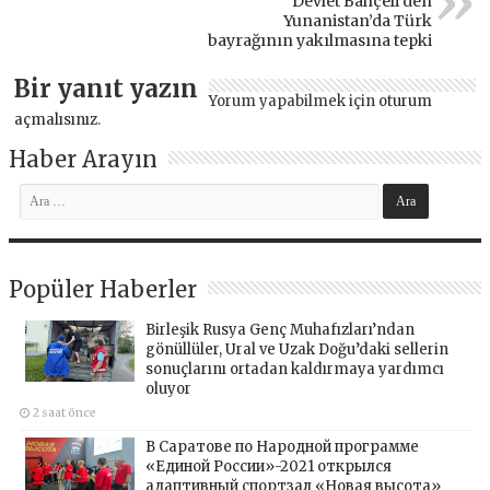
Devlet Bahçeli’den
Yunanistan’da Türk
bayrağının yakılmasına tepki
Bir yanıt yazın
Yorum yapabilmek için
oturum
açmalısınız
.
Haber Arayın
Popüler Haberler
Birleşik Rusya Genç Muhafızları’ndan
gönüllüler, Ural ve Uzak Doğu’daki sellerin
sonuçlarını ortadan kaldırmaya yardımcı
oluyor
2 saat önce
В Саратове по Народной программе
«Единой России»-2021 открылся
адаптивный спортзал «Новая высота»