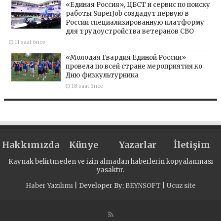
«Единая Россия», ЦБСТ и сервис по поиску
работы SuperJob создадут первую в
России специализированную платформу
для трудоустройства ветеранов СВО
11 saat önce
«Молодая Гвардия Единой России»
провела по всей стране мероприятия ко
Дню физкультурника
18 saat önce
Hakkımızda
Künye
Yazarlar
İletişim
Kaynak belirtmeden ve izin almadan haberlerin kopyalanması
yasaktır.
Haber Yazılımı
| Developer By;
BEYNSOFT
|
Ucuz site