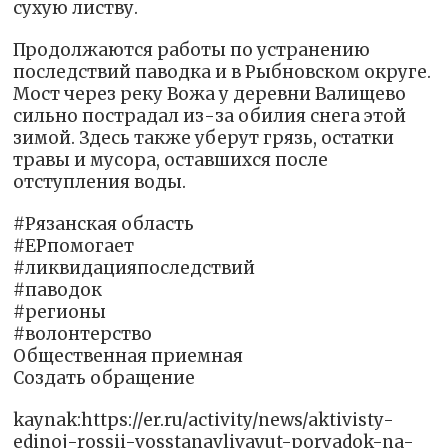
сухую листву.
Продолжаются работы по устранению
последствий паводка и в Рыбновском округе.
Мост через реку Вожа у деревни Валищево
сильно пострадал из-за обилия снега этой
зимой. Здесь также уберут грязь, остатки
травы и мусора, оставшихся после
отступления воды.
#Рязанская область
#ЕРпомогает
#ликвидацияпоследствий
#паводок
#регионы
#волонтерство
Общественная приемная
Создать обращение
kaynak:https://er.ru/activity/news/aktivisty-
edinoj-rossii-vosstanavlivayut-poryadok-na-