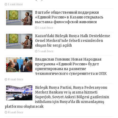
1 saat önce
В штабе общественной поддержки
«Единой России» в Казани открылась
выставка философской живописи
1 saat önce
Kazan’daki Birleşik Rusya Halk Destekleme
Genel Merkezi’nde felsefi resimlerden
oluşan bir sergi açıldı
5 saat önce
Владислав Головин: Новая Народная
программа «Единой России» будет
ориентирована на развитие
технологического суверенитета и ОПК
8 saat önce
Birleşik Rusya Partisi, Rusya Federasyonu
Merkez Bankası ve iş arama hizmeti
SuperJob, Sovyet Askeri Bölgesi gazilerinin
istihdamı için Rusya’da ilk uzmanlaşmış
platformu oluşturacak
8 saat önce