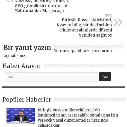
Volzhsky’de, Birleşik Rusya,
SVO gönüllüsü onuruna bir
Kahramanlar Masası açtı
Next
Birleşik Rusya aktivistleri,
Ryazan bölgesindeki selden
etkilenen alanlarda düzeni
yeniden sağlıyor
Bir yanıt yazın
Yorum yapabilmek için
oturum
açmalısınız
.
Haber Arayın
Popüler Haberler
Birleşik Rusya milletvekilleri, SVO
katılımcılarının arazi sahibi olmalarına izin
verecek yasal düzenlemeler üzerinde
çalışacaklar