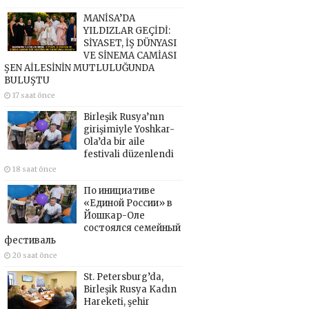
MANİSA’DA
YILDIZLAR GEÇİDİ:
SİYASET, İŞ DÜNYASI
VE SİNEMA CAMİASI
ŞEN AİLESİNİN MUTLULUĞUNDA
BULUŞTU
17 saat önce
Birleşik Rusya’nın
girişimiyle Yoshkar-
Ola’da bir aile
festivali düzenlendi
18 saat önce
По инициативе
«Единой России» в
Йошкар-Оле
состоялся семейный
фестиваль
20 saat önce
St. Petersburg’da,
Birleşik Rusya Kadın
Hareketi, şehir