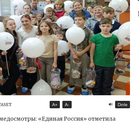
🔊
İYASET
A+
A-
Dinle
 медосмотры: «Единая Россия» отметила