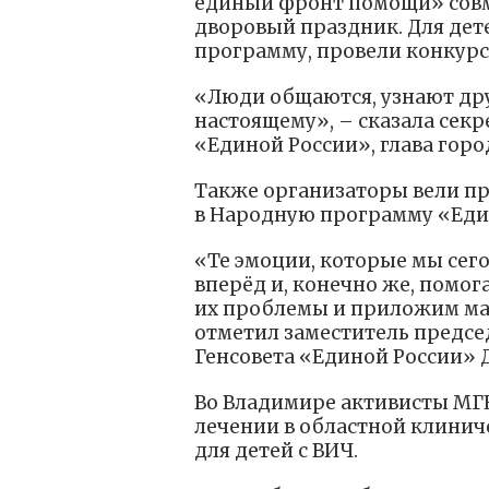
единый фронт помощи» совм
дворовый праздник. Для дет
программу, провели конкурс
«Люди общаются, узнают дру
настоящему», – сказала секр
«Единой России», глава горо
Также организаторы вели п
в Народную программу «Еди
«Те эмоции, которые мы сег
вперёд и, конечно же, помо
их проблемы и приложим мак
отметил заместитель предсе
Генсовета «Единой России» 
Во Владимире активисты МГЕ
лечении в областной клинич
для детей с ВИЧ.