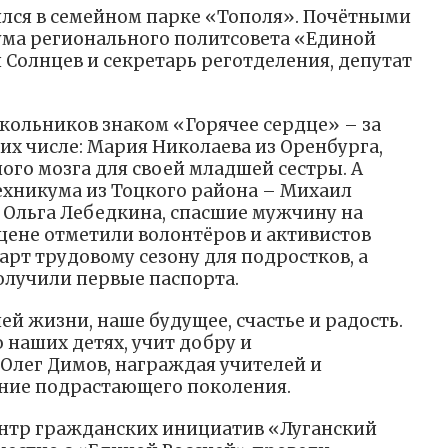
ялся в семейном парке «Тополя». Почётными
ума регионального политсовета «Единой
 Солнцев и секретарь реготделения, депутат
кольников знаком «Горячее сердце» – за
их числе: Мария Николаева из Оренбурга,
ого мозга для своей младшей сестры. А
ехникума из Тоцкого района – Михаил
и Ольга Лебедкина, спасшие мужчину на
сцене отметили волонтёров и активистов
рт трудовому сезону для подростков, а
олучили первые паспорта.
шей жизни, наше будущее, счастье и радость.
о наших детях, учит добру и
 Олег Димов, награждая учителей и
тание подрастающего поколения.
ентр гражданских инициатив «Луганский