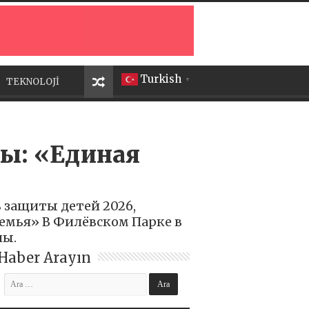
Turkish
TEKNOLOJİ
▼
ры: «Единая
 защиты детей 2026,
емья» В Филёвском Парке в
ны.
Haber Arayın