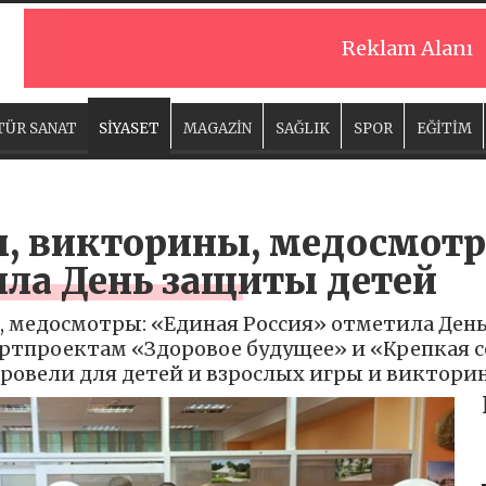
Reklam Alanı
TÜR SANAT
SİYASET
MAGAZİN
SAĞLIK
SPOR
EĞİTİM
ы, викторины, медосмот
ила День защиты детей
 медосмотры: «Единая Россия» отметила День
ртпроектам «Здоровое будущее» и «Крепкая с
ровели для детей и взрослых игры и виктори