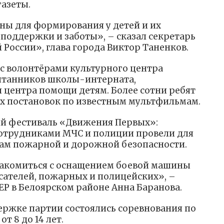
газеты.
ны для формирования у детей и их
 поддержки и заботы», – сказал секретарь
России», глава города Виктор Таненков.
 с волонтёрами культурного центра
итанников школы-интерната,
 центра помощи детям. Более сотни ребят
х постановок по известным мультфильмам.
ий фестиваль «Движения Первых»:
сотрудниками МЧС и полиции провели для
вам пожарной и дорожной безопасности.
накомиться с оснащением боевой машины
асателей, пожарных и полицейских», –
ЕР в Белоярском районе Анна Баранова.
ержке партии состоялись соревнования по
т 8 до 14 лет.