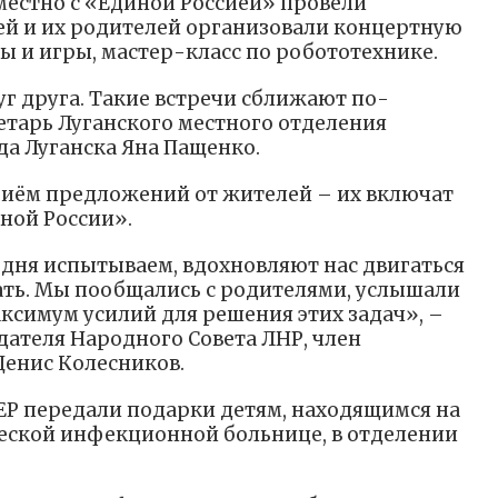
естно с «Единой Россией» провели
ей и их родителей организовали концертную
ы и игры, мастер-класс по робототехнике.
г друга. Такие встречи сближают по-
етарь Луганского местного отделения
да Луганска Яна Пащенко.
риём предложений от жителей – их включат
ной России».
одня испытываем, вдохновляют нас двигаться
гать. Мы пообщались с родителями, услышали
симум усилий для решения этих задач», –
дателя Народного Совета ЛНР, член
Денис Колесников.
Р передали подарки детям, находящимся на
еской инфекционной больнице, в отделении