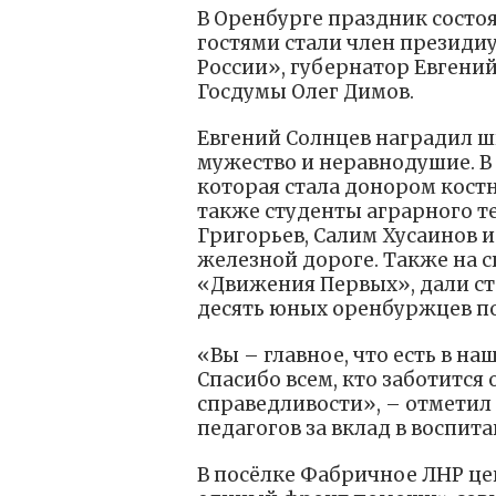
В Оренбурге праздник состо
гостями стали член президи
России», губернатор Евгений
Госдумы Олег Димов.
Евгений Солнцев наградил ш
мужество и неравнодушие. В 
которая стала донором костн
также студенты аграрного т
Григорьев, Салим Хусаинов 
железной дороге. Также на 
«Движения Первых», дали ста
десять юных оренбуржцев п
«Вы – главное, что есть в на
Спасибо всем, кто заботится 
справедливости», – отметил
педагогов за вклад в воспи
В посёлке Фабричное ЛНР ц