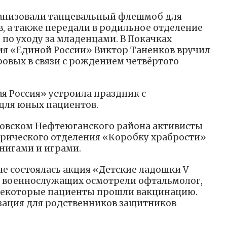
анизовали танцевальный флешмоб для
, а также передали в родильное отделение
по уходу за младенцами. В Покачках
ия «Единой России» Виктор Таненков вручил
овых в связи с рождением четвёртого
я Россия» устроила праздник с
для юных пациентов.
ковском Нефтеюганского района активисты
трического отделения «Коробку храбрости»
книгами и играми.
не состоялась акция «Детские ладошки V
й военнослужащих осмотрели офтальмолог,
 Некоторые пациенты прошли вакцинацию.
зация для родственников защитников