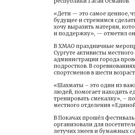
республики Гасан Османов.
«Дети — это самое ценное, чт
будущее и стремимся сделат
хочу выразить матерям, кот
и поддержку», — отметил он
В ХМАО праздничные меропр
Сургуте активисты местного
администрации города пров
подростков. В соревнования
спортсменов в шести возраст
«Шахматы – это один из важ
людей, помогает находить е
тренировать смекалку», – п
местного отделения «Единой 
В Покачах прошёл фестивал
организовали для посетител
летучих змеев и бумажных с