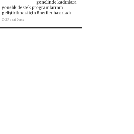
genelinde kadınlara
yönelik destek programlarının
geliştirilmesi için öneriler hazırladı
23 saat önce