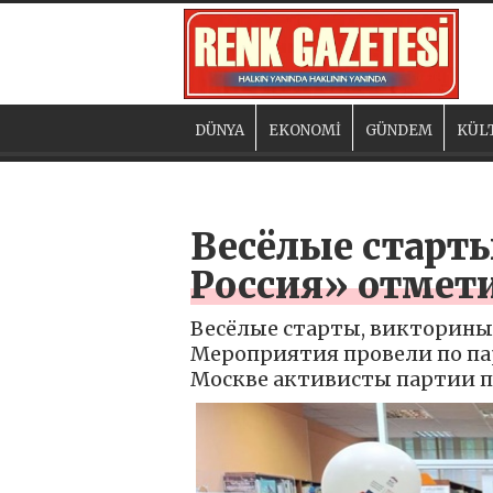
DÜNYA
EKONOMİ
GÜNDEM
KÜL
Весёлые старт
Россия» отмет
Весёлые старты, викторины,
Мероприятия провели по па
Москве активисты партии п