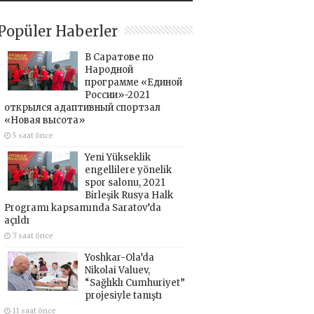
Popüler Haberler
В Саратове по
Народной
программе «Единой
России»-2021
открылся адаптивный спортзал
«Новая высота»
5 saat önce
Yeni Yükseklik
engellilere yönelik
spor salonu, 2021
Birleşik Rusya Halk
Programı kapsamında Saratov’da
açıldı
7 saat önce
Yoshkar-Ola’da
Nikolai Valuev,
“Sağlıklı Cumhuriyet”
projesiyle tanıştı
11 saat önce