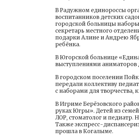
В Радужном единороссы орг
воспитанников детских садов
городской больницы наборы 
секретарь местного отделен
подарки Алине и Андрею Ябр
ребёнка.
В Югорской больнице «Едина
выступлениями аниматоров 
В городском поселении Пой
передали коллективу педиа
с наборами для творчества, 
В Игриме Берёзовского райо
руках Югры». Детей из семе
ЛОР, стоматолог и педиатр.
Также экспресс-диспансери
прошла в Когалыме.