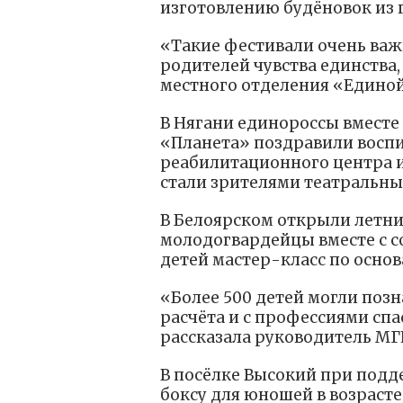
изготовлению будёновок из 
«Такие фестивали очень важ
родителей чувства единства,
местного отделения «Единой 
В Нягани единороссы вместе
«Планета» поздравили восп
реабилитационного центра и
стали зрителями театральны
В Белоярском открыли летн
молодогвардейцы вместе с 
детей мастер-класс по осно
«Более 500 детей могли поз
расчёта и с профессиями сп
рассказала руководитель МГ
В посёлке Высокий при подд
боксу для юношей в возрасте о