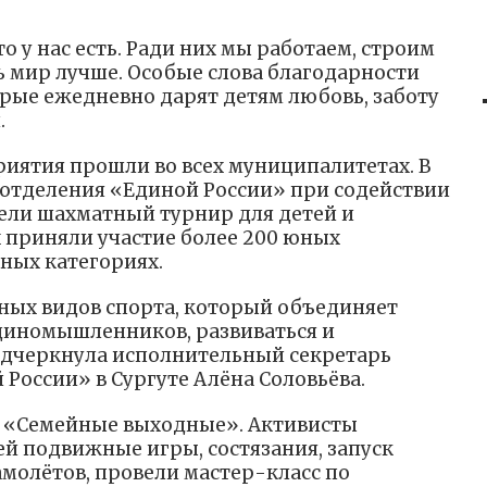
о у нас есть. Ради них мы работаем, строим
ь мир лучше. Особые слова благодарности
орые ежедневно дарят детям любовь, заботу
.
иятия прошли во всех муниципалитетах. В
 отделения «Единой России» при содействии
ели шахматный турнир для детей и
х приняли участие более 200 юных
ных категориях.
ных видов спорта, который объединяет
диномышленников, развиваться и
одчеркнула исполнительный секретарь
России» в Сургуте Алёна Соловьёва.
ь «Семейные выходные». Активисты
ей подвижные игры, состязания, запуск
амолётов, провели мастер-класс по