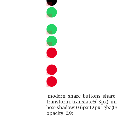
.modern-share-buttons .share-
transform: translateY(-3px) !i
box-shadow: 0 6px 12px rgba(0,0
opacity: 0.9;