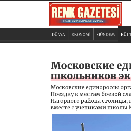
DÜNYA
EKONOMİ
GÜNDEM
KÜLT
Московские ед
школьников эк
Московские единороссы орг
Поездку к местам боевой с
Нагорного района столицы, 
вместе с учениками школы 