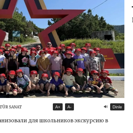
🔊
LTÜR SANAT
A+
A-
Dinle
анизовали для школьников экскурсию в