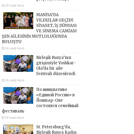
10 saat önce
MANİSA’DA
YILDIZLAR GEÇİDİ:
SİYASET, İŞ DÜNYASI
VE SİNEMA CAMİASI
ŞEN AİLESİNİN MUTLULUĞUNDA
BULUŞTU
16 saat önce
Birleşik Rusya’nın
girişimiyle Yoshkar-
Ola’da bir aile
festivali düzenlendi
16 saat önce
По инициативе
«Единой России» в
Йошкар-Оле
состоялся семейный
фестиваль
19 saat önce
St. Petersburg’da,
Birleşik Rusya Kadın