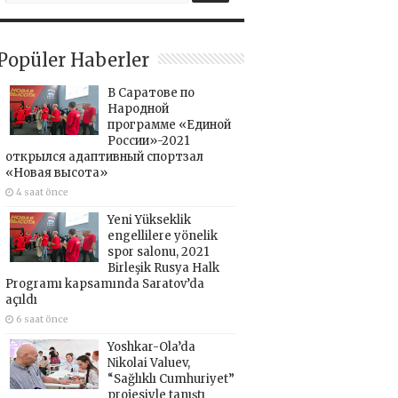
Popüler Haberler
В Саратове по
Народной
программе «Единой
России»-2021
открылся адаптивный спортзал
«Новая высота»
4 saat önce
Yeni Yükseklik
engellilere yönelik
spor salonu, 2021
Birleşik Rusya Halk
Programı kapsamında Saratov’da
açıldı
6 saat önce
Yoshkar-Ola’da
Nikolai Valuev,
“Sağlıklı Cumhuriyet”
projesiyle tanıştı