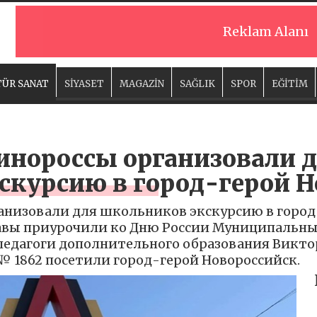
Reklam Alanı
ÜR SANAT
SİYASET
MAGAZİN
SAĞLIK
SPOR
EĞİTİM
инороссы организовали 
скурсию в город-герой Н
анизовали для школьников экскурсию в город-
лавы приурочили ко Дню России Муниципальны
педагоги дополнительного образования Викто
№ 1862 посетили город-герой Новороссийск.