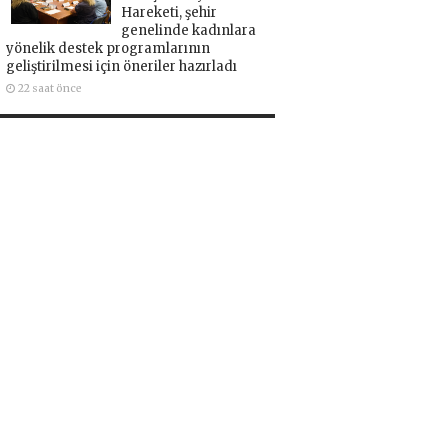
Hareketi, şehir
genelinde kadınlara
yönelik destek programlarının
geliştirilmesi için öneriler hazırladı
22 saat önce