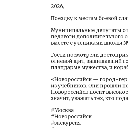
2026,
Поездку к местам боевой сл
Муниципальные депутаты от
педагоги дополнительного о
вместе с учениками школы №
Гости посмотрели достоприм
огневой щит, защищавший г
плацдарме мужества, и кора
«Новороссийск — город-геро
из учебников. Они прошли по
Новороссийск носит высокое
значит, уважать тех, кто по
#Москва
#Новороссийск
#экскурсия