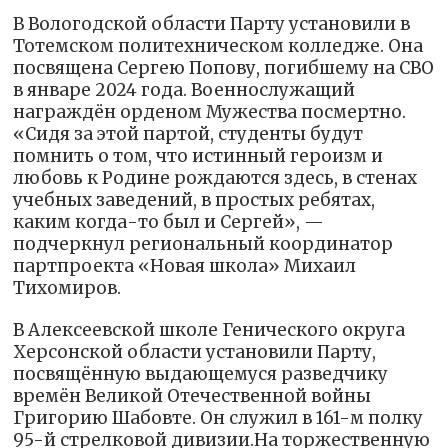
В Вологодской области Парту установили в
Тотемском политехническом колледже. Она
посвящена Сергею Попову, погибшему на СВО
в январе 2024 года. Военнослужащий
награждён орденом Мужества посмертно.
«Сидя за этой партой, студенты будут
помнить о том, что истинный героизм и
любовь к Родине рождаются здесь, в стенах
учебных заведений, в простых ребятах,
каким когда-то был и Сергей», —
подчеркнул региональный координатор
партпроекта «Новая школа» Михаил
Тихомиров.
В Алексеевской школе Генического округа
Херсонской области установили Парту,
посвящённую выдающемуся разведчику
времён Великой Отечественной войны
Григорию Шабовте. Он служил в 161-м полку
95-й стрелковой дивизии.На торжественную