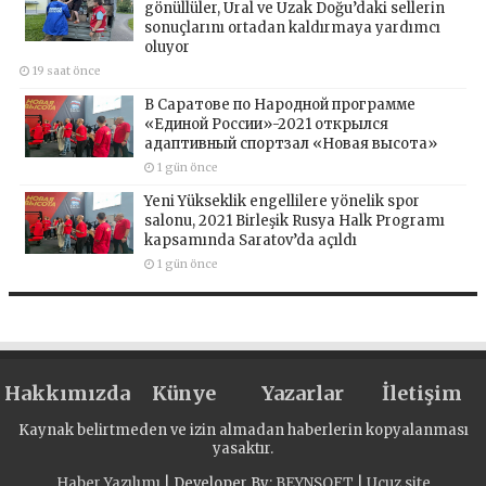
gönüllüler, Ural ve Uzak Doğu’daki sellerin
sonuçlarını ortadan kaldırmaya yardımcı
oluyor
19 saat önce
В Саратове по Народной программе
«Единой России»-2021 открылся
адаптивный спортзал «Новая высота»
1 gün önce
Yeni Yükseklik engellilere yönelik spor
salonu, 2021 Birleşik Rusya Halk Programı
kapsamında Saratov’da açıldı
1 gün önce
Hakkımızda
Künye
Yazarlar
İletişim
Kaynak belirtmeden ve izin almadan haberlerin kopyalanması
yasaktır.
Haber Yazılımı
| Developer By;
BEYNSOFT
|
Ucuz site