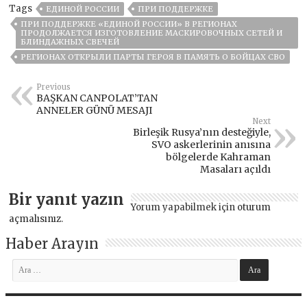
Tags
ЕДИНОЙ РОССИИ
ПРИ ПОДДЕРЖКЕ
ПРИ ПОДДЕРЖКЕ «ЕДИНОЙ РОССИИ» В РЕГИОНАХ
ПРОДОЛЖАЕТСЯ ИЗГОТОВЛЕНИЕ МАСКИРОВОЧНЫХ СЕТЕЙ И
БЛИНДАЖНЫХ СВЕЧЕЙ
РЕГИОНАХ ОТКРЫЛИ ПАРТЫ ГЕРОЯ В ПАМЯТЬ О БОЙЦАХ СВО
Previous
BAŞKAN CANPOLAT’TAN
ANNELER GÜNÜ MESAJI
Next
Birleşik Rusya’nın desteğiyle,
SVO askerlerinin anısına
bölgelerde Kahraman
Masaları açıldı
Bir yanıt yazın
Yorum yapabilmek için
oturum
açmalısınız
.
Haber Arayın