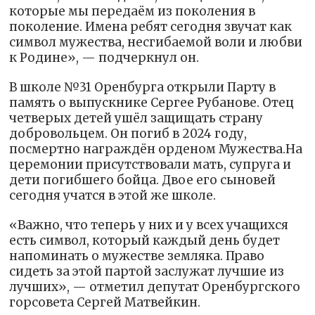
которые мы передаём из поколения в
поколение. Имена ребят сегодня звучат как
символ мужества, несгибаемой воли и любви
к Родине», — подчеркнул он.
В школе №31 Оренбурга открыли Парту в
память о выпускнике Сергее Рубанове. Отец
четверых детей ушёл защищать страну
добровольцем. Он погиб в 2024 году,
посмертно награждён орденом Мужества.На
церемонии присутствовали мать, супруга и
дети погибшего бойца. Двое его сыновей
сегодня учатся в этой же школе.
«Важно, что теперь у них и у всех учащихся
есть символ, который каждый день будет
напоминать о мужестве земляка. Право
сидеть за этой партой заслужат лучшие из
лучших», — отметил депутат Оренбургского
горсовета Сергей Матвейкин.