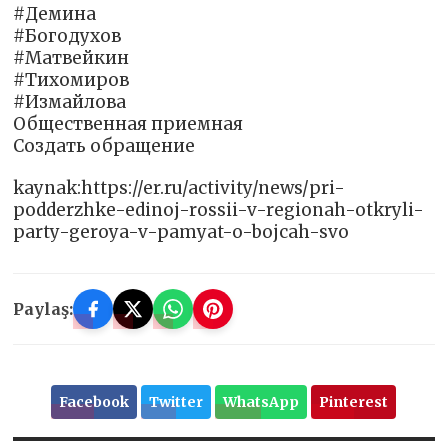
#Демина
#Богодухов
#Матвейкин
#Тихомиров
#Измайлова
Общественная приемная
Создать обращение
kaynak:https://er.ru/activity/news/pri-
podderzhke-edinoj-rossii-v-regionah-otkryli-
party-geroya-v-pamyat-o-bojcah-svo
Paylaş:
Facebook
Twitter
WhatsApp
Pinterest