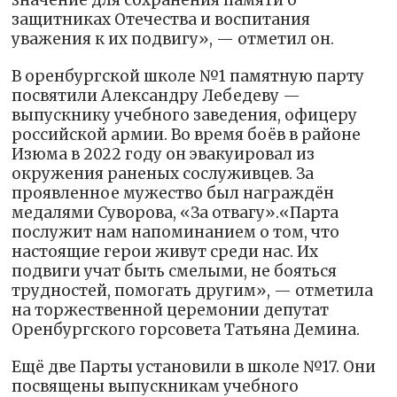
значение для сохранения памяти о
защитниках Отечества и воспитания
уважения к их подвигу», — отметил он.
В оренбургской школе №1 памятную парту
посвятили Александру Лебедеву —
выпускнику учебного заведения, офицеру
российской армии. Во время боёв в районе
Изюма в 2022 году он эвакуировал из
окружения раненых сослуживцев. За
проявленное мужество был награждён
медалями Суворова, «За отвагу».«Парта
послужит нам напоминанием о том, что
настоящие герои живут среди нас. Их
подвиги учат быть смелыми, не бояться
трудностей, помогать другим», — отметила
на торжественной церемонии депутат
Оренбургского горсовета Татьяна Демина.
Ещё две Парты установили в школе №17. Они
посвящены выпускникам учебного