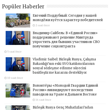
Popüler Haberler
Евгений Поддубный: Сегодня у нашей
молодёжи куётся характер победителей
2 saat önce
Владимир Сайбель: В «Единой России»
поддерживают решение Минтруда
упростить для бывших участников СВО
получение соцконтракта
5 saat önce
Vladimir Saibel: Birleşik Rusya, Çalışma
Bakanlığı’nın eski SVO katılımcılarının
sosyal sözleşme edinme sürecini
basitleştirme kararını destekliyor
10 saat önce
Волонтёры «Молодой Гвардии Единой
России» ликвидируют последствия
паводков на Урале и Дальнем Востоке
16 saat önce
Birleşik Rusya Genç Muhafızları’ndan