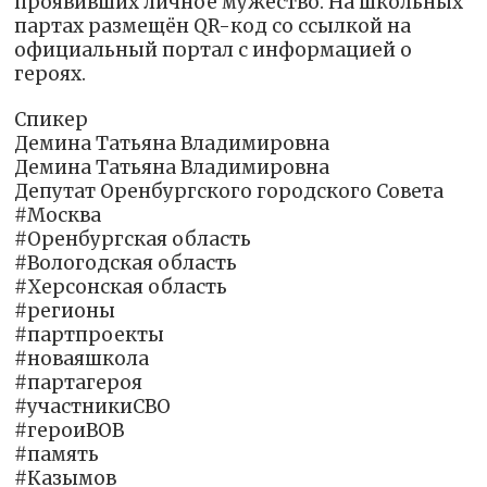
проявивших личное мужество. На школьных
партах размещён QR-код со ссылкой на
официальный портал с информацией о
героях.
Спикер
Демина Татьяна Владимировна
Демина Татьяна Владимировна
Депутат Оренбургского городского Совета
#Москва
#Оренбургская область
#Вологодская область
#Херсонская область
#регионы
#партпроекты
#новаяшкола
#партагероя
#участникиСВО
#героиВОВ
#память
#Казымов