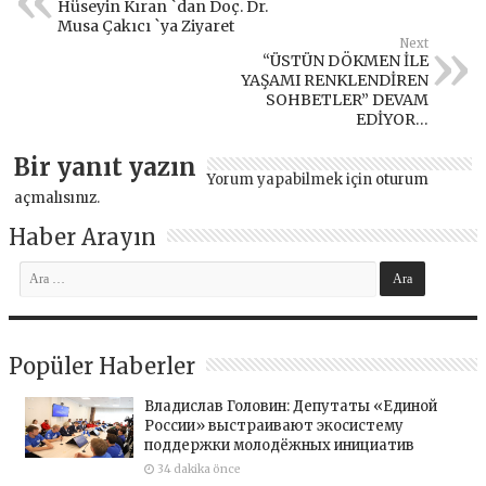
Hüseyin Kıran `dan Doç. Dr.
Musa Çakıcı `ya Ziyaret
Next
“ÜSTÜN DÖKMEN İLE
YAŞAMI RENKLENDİREN
SOHBETLER” DEVAM
EDİYOR…
Bir yanıt yazın
Yorum yapabilmek için
oturum
açmalısınız
.
Haber Arayın
Popüler Haberler
Владислав Головин: Депутаты «Единой
России» выстраивают экосистему
поддержки молодёжных инициатив
34 dakika önce