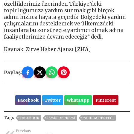
özelliklerimiz üzerinden Türkiye’deki
topluluğumuza yardım sunmak gibi birçok
adımı hızlıca hayata geçirdik. Bölgedeki yardım
çalışmalarını desteklemek ve ülkemizdeki
insanlara bu zor süreçte yardımcı olmak adına
faaliyetlerimize devam edeceğiz” dedi.
Kaynak: Zirve Haber Ajansı [
ZHA
]
Paylaş:
Facebook
Twitter
WhatsApp
Pinterest
Tags
FACEBOOK
İZMIR DEPREMI
YARDIM DESTEĞI
Previous