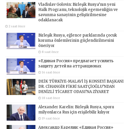
Vladislav Golovin: Birleşik Rusya’nın yeni
Halk Programı, teknolojik egemenliğin ve
savunma sanayinin geliştirilmesine
odaklanacak
2 saat önce
Birleşik Rusya, eğlence parklarında çocuk
koruma önlemlerinin güçlendirilmesini
öneriyor
8 saat önce
«Единая Россия» предлагает усилить
защиту детей на аттракционах
16 saat önce
DEİK TÜRKİYE-MALAVİ İŞ KONSEYİ BAŞKANI
DR. CİHANGİR FİKRİ SAATÇİOĞLU’NDAN
DENİZLİ TİCARET ODASI’NA ZİYARET
18 saat önce
Alexander Karelin: Birleşik Rusya, sporu
milyonlarca Rus için erişilebilir kılıyor
19 saat önce
Александр Карелин: «Единая Россия»