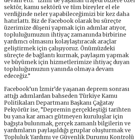
devam etti: “İzmir’de yaşanan trajedi bizlere özel
sektör, kamu sektörü ve tüm bireyler el ele
verdiğinde neler yapabileceğimizi bir kez daha
hatırlattı. Biz de Facebook olarak bu süreçte
üzerimize düşeni yapmak için adımlar atıyor,
topluluğumuzun ihtiyaç zamanında birbirine
yardımcı olmasını kolaylaştıracak araçlar
geliştirmek için çalışıyoruz. Önümüzdeki
süreçte de bağlantı kurmak, paylaşım yapmak
ve büyümek için hizmetlerimize ihtiyaç duyan
topluluğumuzun yanında olmaya devam
edeceğiz.”
Facebook’un İzmir’de yaşanan deprem sonrası
attığı adımlardan bahseden Türkiye Kamu
Politikaları Departmanı Başkanı Çağatay
Pekyörür ise, “Depremin gerçekleştiği tarihten
bu yana kar amacı gütmeyen kuruluşlar için
bağışta bulunmak, gerçek zamanlı bilgilerin ve
yardımların paylaşıldığı gruplar oluşturmak ve
Topluluk Yardımı ve Güvenlik Durumu Kontrolü