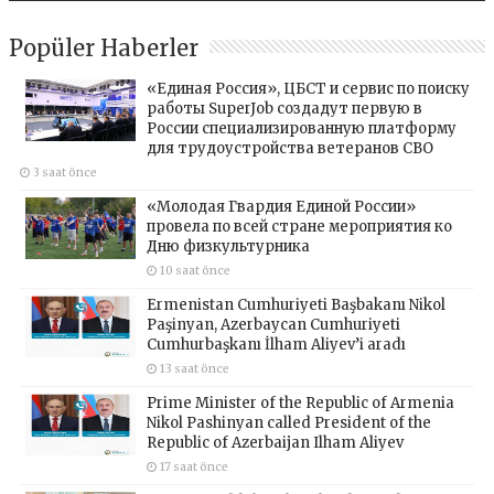
Popüler Haberler
«Единая Россия», ЦБСТ и сервис по поиску
работы SuperJob создадут первую в
России специализированную платформу
для трудоустройства ветеранов СВО
3 saat önce
«Молодая Гвардия Единой России»
провела по всей стране мероприятия ко
Дню физкультурника
10 saat önce
Ermenistan Cumhuriyeti Başbakanı Nikol
Paşinyan, Azerbaycan Cumhuriyeti
Cumhurbaşkanı İlham Aliyev’i aradı
13 saat önce
Prime Minister of the Republic of Armenia
Nikol Pashinyan called President of the
Republic of Azerbaijan Ilham Aliyev
17 saat önce