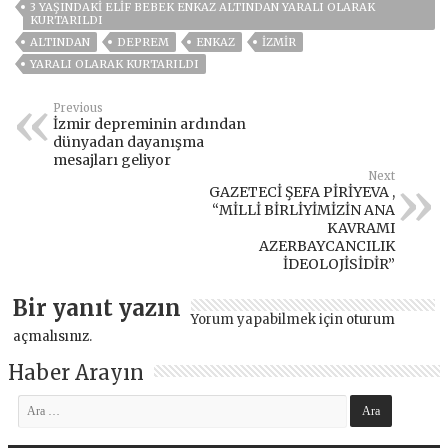
3 YAŞINDAKI ELIF BEBEK ENKAZ ALTINDAN YARALI OLARAK
KURTARILDI
ALTINDAN
DEPREM
ENKAZ
İZMIR
YARALI OLARAK KURTARILDI
Previous
İzmir depreminin ardından
dünyadan dayanışma
mesajları geliyor
Next
GAZETECİ ŞEFA PİRİYEVA ,
“MİLLİ BİRLİYİMİZİN ANA
KAVRAMI
AZERBAYCANCILIK
İDEOLOJİSİDİR”
Bir yanıt yazın
Yorum yapabilmek için
oturum
açmalısınız
.
Haber Arayın