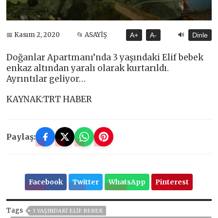
🔊
📅 Kasım 2, 2020
📂 ASAYİŞ
A+
A-
Dinle
Doğanlar Apartmanı’nda 3 yaşındaki Elif bebek
enkaz altından yaralı olarak kurtarıldı.
Ayrıntılar geliyor…
KAYNAK:TRT HABER
Paylaş:
Facebook
Twitter
WhatsApp
Pinterest
Tags
3 YAŞINDAKI ELIF BEBEK