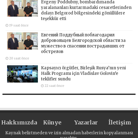
Evgeny Poddubny, bombardımanda
yaralananları kurtarmadaki cesaretlerinden
dolayı Belgorod bölgesindeki gönüllülere
teşekkür etti
19 saat önce
Евгений Поддубный поблагодарил
добровольцев Белгородской области за
мужество в спасении пострадавших от
обстрелов
20 saat önce
Kapsayıcı örgütler, Birleşik Rusya’nın yeni
Halk Programı için Vladislav Golovin’e
teklifler sundu
22 saat önce
Hakkımızda
Künye
Yazarlar
İletişim
Kaynak belirtmeden ve izin almadan haberlerin kopyalanması