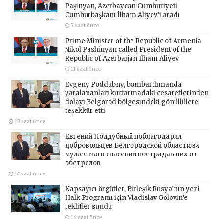
Paşinyan, Azerbaycan Cumhuriyeti
Cumhurbaşkanı İlham Aliyev’i aradı
7 saat önce
Prime Minister of the Republic of Armenia
Nikol Pashinyan called President of the
Republic of Azerbaijan Ilham Aliyev
11 saat önce
Evgeny Poddubny, bombardımanda
yaralananları kurtarmadaki cesaretlerinden
dolayı Belgorod bölgesindeki gönüllülere
teşekkür etti
13 saat önce
Евгений Поддубный поблагодарил
добровольцев Белгородской области за
мужество в спасении пострадавших от
обстрелов
14 saat önce
Kapsayıcı örgütler, Birleşik Rusya’nın yeni
Halk Programı için Vladislav Golovin’e
teklifler sundu
16 saat önce