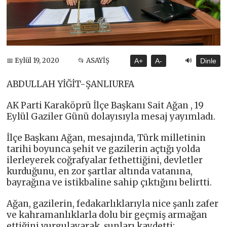
🔊
📅 Eylül 19, 2020
📂 ASAYİŞ
A+
A-
Dinle
ABDULLAH YİĞİT-ŞANLIURFA
AK Parti Karaköprü İlçe Başkanı Sait Ağan , 19
Eylül Gaziler Günü dolayısıyla mesaj yayımladı.
İlçe Başkanı Ağan, mesajında, Türk milletinin
tarihi boyunca şehit ve gazilerin açtığı yolda
ilerleyerek coğrafyalar fethettiğini, devletler
kurduğunu, en zor şartlar altında vatanına,
bayrağına ve istikbaline sahip çıktığını belirtti.
Ağan, gazilerin, fedakarlıklarıyla nice şanlı zafer
ve kahramanlıklarla dolu bir geçmiş armağan
ettiğini vurgulayarak, şunları kaydetti: