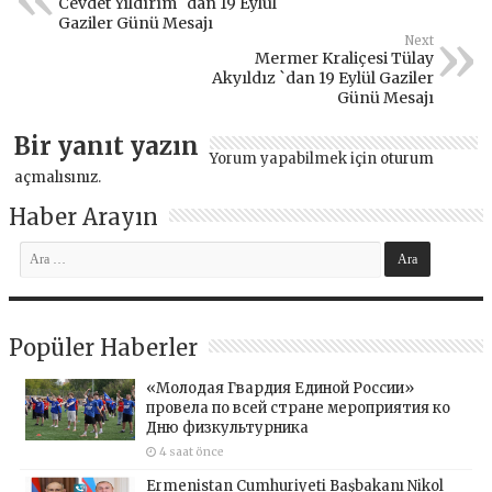
Cevdet Yıldırım `dan 19 Eylül
Gaziler Günü Mesajı
Next
Mermer Kraliçesi Tülay
Akyıldız `dan 19 Eylül Gaziler
Günü Mesajı
Bir yanıt yazın
Yorum yapabilmek için
oturum
açmalısınız
.
Haber Arayın
Popüler Haberler
«Молодая Гвардия Единой России»
провела по всей стране мероприятия ко
Дню физкультурника
4 saat önce
Ermenistan Cumhuriyeti Başbakanı Nikol