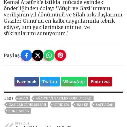
Kemal Atatürk’e istiklal mücadelesindeki
önderliğinden dolayı ‘Müşir ve Gazi’ unvanı
verilişinin yıl dönümünü ve Silah arkadaşlarının
Gaziler Günü’nü en kalbi duygularımla tebrik
ediyor, tüm gazilerimize minnet ve
şükranlarımı sunuyorum.”
Paylaş:
Facebook
Twitter
WhatsApp
Pinterest
Tags
AĞAN
AĞAN’DAN GAZILER GÜNÜ MESAJI
GAZILER GÜNÜ MESAJI
GÜNDEM
HABER
SAIT AĞAN
SON DAKIKA
Previous