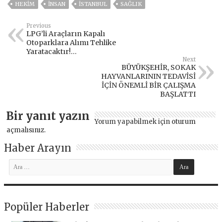
HEKIM
İNSAN
ISTANBUL
SAĞLIK
Previous
LPG’li Araçların Kapalı
Otoparklara Alımı Tehlike
Yaratacaktır!…
Next
BÜYÜKŞEHİR, SOKAK
HAYVANLARININ TEDAVİSİ
İÇİN ÖNEMLİ BİR ÇALIŞMA
BAŞLATTI
Bir yanıt yazın
Yorum yapabilmek için
oturum
açmalısınız
.
Haber Arayın
Popüler Haberler