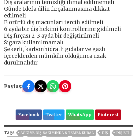
Diş aralarının temizliği ihmal edilmemeli
Günde 1defa dilin fırçalanmasına dikkat
edilmeli
Florürlü diş macunları tercih edilmeli
6 ayda bir diş hekimi kontrollerine gidilmeli
Diş fırçası 2-3 ayda bir değiştirilmeli
Sigara kullanılmamalı
Şekerli, karbonhidratlı gıdalar ve gazlı
içeceklerden mümkün olduğunca uzak
durulmalıdır.
Paylaş:
Facebook
Twitter
WhatsApp
Pinterest
Tags
AĞIZ VE DİŞ BAKIMINDA 8 TEMEL KURAL
DIŞ
DIŞ ETI