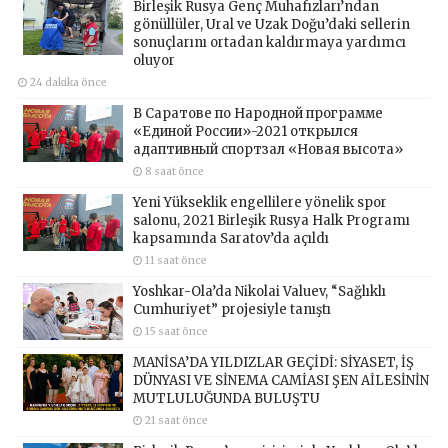
Birleşik Rusya Genç Muhafızları’ndan
gönüllüler, Ural ve Uzak Doğu’daki sellerin
sonuçlarını ortadan kaldırmaya yardımcı
oluyor
24 dakika önce
В Саратове по Народной программе
«Единой России»-2021 открылся
адаптивный спортзал «Новая высота»
8 saat önce
Yeni Yükseklik engellilere yönelik spor
salonu, 2021 Birleşik Rusya Halk Programı
kapsamında Saratov’da açıldı
11 saat önce
Yoshkar-Ola’da Nikolai Valuev, “Sağlıklı
Cumhuriyet” projesiyle tanıştı
15 saat önce
MANİSA’DA YILDIZLAR GEÇİDİ: SİYASET, İŞ
DÜNYASI VE SİNEMA CAMİASI ŞEN AİLESİNİN
MUTLULUĞUNDA BULUŞTU
21 saat önce