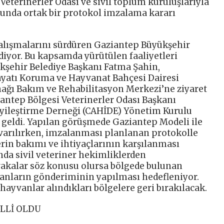
 Veterinerler Odası ve sivil toplum kuruluşlarıyla
cunda ortak bir protokol imzalama kararı
alışmalarını sürdüren Gaziantep Büyükşehir
diyor. Bu kapsamda yürütülen faaliyetleri
kşehir Belediye Başkanı Fatma Şahin,
ayatı Koruma ve Hayvanat Bahçesi Dairesi
nağı Bakım ve Rehabilitasyon Merkezi’ne ziyaret
iantep Bölgesi Veterinerler Odası Başkanı
İyileştirme Derneği (CAHİDE) Yönetim Kurulu
a geldi. Yapılan görüşmede Gaziantep Modeli ile
 varılırken, imzalanması planlanan protokolle
erin bakımı ve ihtiyaçlarının karşılanması
nda sivil veteriner hekimliklerden
 vakalar söz konusu olursa bölgede bulunan
vanların gönderiminin yapılması hedefleniyor.
ayvanlar alındıkları bölgelere geri bırakılacak.
ELLİ OLDU