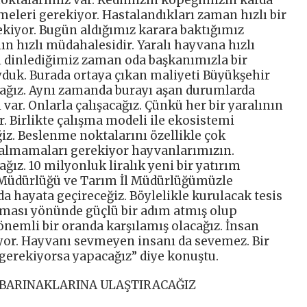
eleri gerekiyor. Hastalandıkları zaman hızlı bir
kiyor. Bugün aldığımız karara baktığımız
n hızlı müdahalesidir. Yaralı hayvana hızlı
dinlediğimiz zaman oda başkanımızla bir
duk. Burada ortaya çıkan maliyeti Büyükşehir
acağız. Aynı zamanda burayı aşan durumlarda
 var. Onlarla çalışacağız. Çünkü her bir yaralının
r. Birlikte çalışma modeli ile ekosistemi
z. Beslenme noktalarını özellikle çok
kalmamaları gerekiyor hayvanlarımızın.
ğız. 10 milyonluk liralık yeni bir yatırım
l Müdürlüğü ve Tarım İl Müdürlüğümüzle
da hayata geçireceğiz. Böylelikle kurulacak tesis
lması yönünde güçlü bir adım atmış olup
önemli bir oranda karşılamış olacağız. İnsan
lıyor. Hayvanı sevmeyen insanı da sevemez. Bir
gerekiyorsa yapacağız” diye konuştu.
 BARINAKLARINA ULAŞTIRACAĞIZ