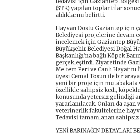
tedavisi için Gaziantep Bölgesi
(STK) yapılan toplantılar sonu
aldıklarını belirtti.
Hayvan Dostu Gaziantep için ç
Belediyesi projelerine devam e
incelemek için Gaziantep Büyü
Büyükşehir Belediyesi Doğal H
Başkanlığı’na bağlı Köpek Barı
gerçekleştirdi. Ziyaretinde Gaz
Meltem Peri ve Canlı Hayatını 
üyesi Cemal Tosun ile bir aray
yeni bir proje için mutabakata
özellikle sahipsiz kedi, köpekl
konusunda yetersiz gelindiği a
yararlanılacak. Onları da aşan
veterinerlik fakültelerine hay
Tedavisi tamamlanan sahipsiz h
YENİ BARINAĞIN DETAYLARI B