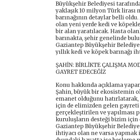
Büyükşehir Belediyesi tarafınd
yaklaşık 10 milyon Türk lirası
barınağının detaylar belli oldu
olan yeni yerde kedi ve köpekle
bir alan yaratılacak. Hasta olanl
barınakta, şehir genelinde bul
Gaziantep Büyükşehir Belediyes
yıllık kedi ve köpek barınağı ih
ŞAHİN: BİRLİKTE ÇALIŞMA MO
GAYRET EDECEĞİZ
Konu hakkında açıklama yapan
Şahin, büyük bir ekosistemin o
emanet olduğunu hatırlatarak,
için de elimizden gelen gayreti
gerçekleştirilen ve yapılması p
kuruluşların desteği bizim için
Gaziantep Büyükşehir Belediyes
ihtiyacı olan ne varsa yapmak i
dışındaki hayatta ise besleme 