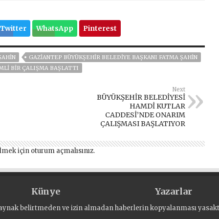
Twitter
WhatsApp
Pinterest
ŞAHİN
GAZIANTEP BÜYÜKŞEHIR BELEDIYE BAŞKANI FATMA ŞAHIN
MLİ BİR ÇALIŞMA BAŞLATTI
Next
BÜYÜKŞEHİR BELEDİYESİ
HAMDİ KUTLAR
CADDESİ’NDE ONARIM
ÇALIŞMASI BAŞLATIYOR
lmek için
oturum açmalısınız
.
Künye
Yazarlar
aynak belirtmeden ve izin almadan haberlerin kopyalanması yasaktı