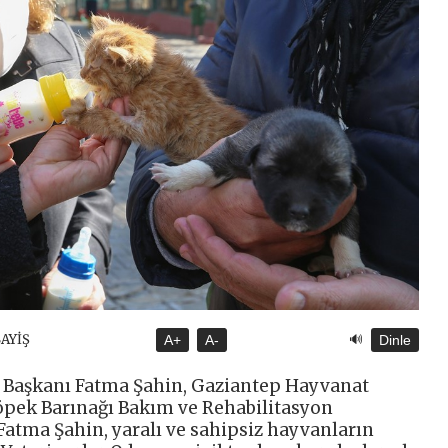
🔊
SAYİŞ
A+
A-
Dinle
 Başkanı Fatma Şahin, Gaziantep Hayvanat
pek Barınağı Bakım ve Rehabilitasyon
 Fatma Şahin, yaralı ve sahipsiz hayvanların