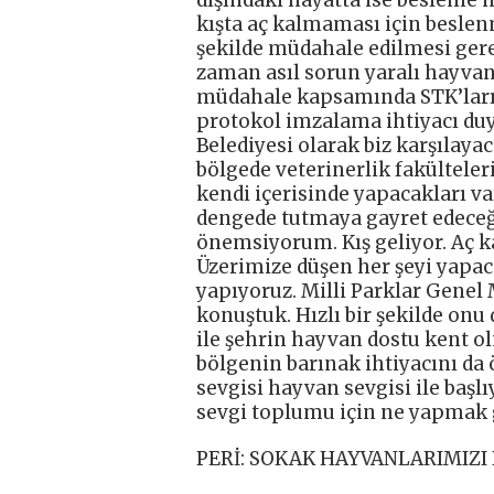
kışta aç kalmaması için beslenm
şekilde müdahale edilmesi gere
zaman asıl sorun yaralı hayvanı
müdahale kapsamında STK’ları 
protokol imzalama ihtiyacı duy
Belediyesi olarak biz karşılay
bölgede veterinerlik fakülteleri
kendi içerisinde yapacakları va
dengede tutmaya gayret edeceği
önemsiyorum. Kış geliyor. Aç 
Üzerimize düşen her şeyi yapaca
yapıyoruz. Milli Parklar Gene
konuştuk. Hızlı bir şekilde onu 
ile şehrin hayvan dostu kent o
bölgenin barınak ihtiyacını da 
sevgisi hayvan sevgisi ile baş
sevgi toplumu için ne yapmak 
PERİ: SOKAK HAYVANLARIMIZI