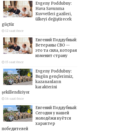
Evgeny Poddubny:
Hava Savunma
Kuvvetleri gazileri,
ülkeyi değiştirecek
güçtür
12 saat önce
Евгений Поддубный:
Ветераны СВО —
это та сила, которая
изменит страну
15 saat önce
Evgeny Poddubny:
Bugün gençlerimiz,
kazananların
karakterini
şekillendiriyor
16 saat önce
Евгений Поддубный:
Сегодня у нашей
молодёжи куётся
характер
победителей