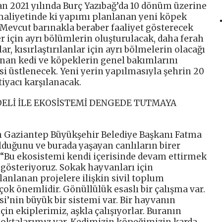
an 2021 yılında Burç Yazıbağ’da 10 dönüm üzerine
 maliyetinde ki yapımı planlanan yeni köpek
. Mevcut barınakla beraber faaliyet gösterecek
r için ayrı bölümlerin oluşturulacak, daha ferah
ar, kısırlaştırılanlar için ayrı bölmelerin olacağı
unan kedi ve köpeklerin genel bakımlarını
i üstlenecek. Yeni yerin yapılmasıyla şehrin 20
tiyacı karşılanacak.
DELİ İLE EKOSİSTEMİ DENGEDE TUTMAYA
 Gaziantep Büyükşehir Belediye Başkanı Fatma
lduğunu ve burada yaşayan canlıların birer
 “Bu ekosistemi kendi içerisinde devam ettirmek
 gösteriyoruz. Sokak hayvanları için
lanlanan projelere ilişkin sivil toplum
 çok önemlidir. Gönüllülük esaslı bir çalışma var.
i’nin büyük bir sistemi var. Bir hayvanın
çin ekiplerimiz, aşkla çalışıyorlar. Buranın
noktalarımız var. Kedimizin köpeğimizin karda