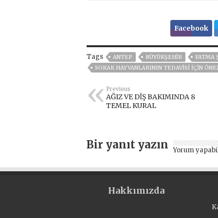
Facebook
Tags
ANTEP
BÜYÜKŞEHİR
FATMA 
SOKAK HAYVANLARININ TEDAVİSİ İÇİN ÖNE
Previous
AĞIZ VE DİŞ BAKIMINDA 8
TEMEL KURAL
Bir yanıt yazın
Yorum yapabi
Hakkımızda
K