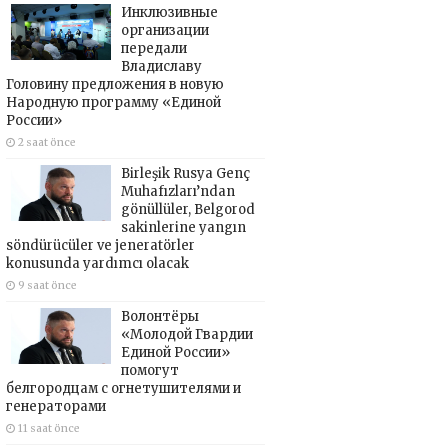
Инклюзивные
организации
передали
Владиславу
Головину предложения в новую
Народную программу «Единой
России»
2 saat önce
Birleşik Rusya Genç
Muhafızları’ndan
gönüllüler, Belgorod
sakinlerine yangın
söndürücüler ve jeneratörler
konusunda yardımcı olacak
9 saat önce
Волонтёры
«Молодой Гвардии
Единой России»
помогут
белгородцам с огнетушителями и
генераторами
11 saat önce