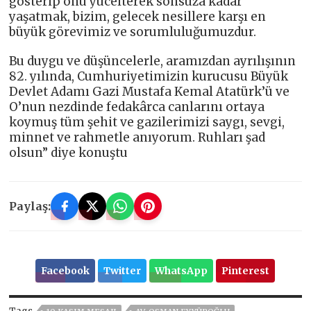
gösterip onu yücelterek sonsuza kadar
yaşatmak, bizim, gelecek nesillere karşı en
büyük görevimiz ve sorumluluğumuzdur.
Bu duygu ve düşüncelerle, aramızdan ayrılışının
82. yılında, Cumhuriyetimizin kurucusu Büyük
Devlet Adamı Gazi Mustafa Kemal Atatürk’ü ve
O’nun nezdinde fedakârca canlarını ortaya
koymuş tüm şehit ve gazilerimizi saygı, sevgi,
minnet ve rahmetle anıyorum. Ruhları şad
olsun” diye konuştu
Paylaş:
Facebook
Twitter
WhatsApp
Pinterest