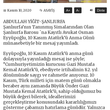
🔊
📅 Kasım 10, 2020
📂 ASAYİŞ
A+
A-
Dinle
ABDULLAH YİĞİT-ŞANLIURFA
Şanlıurfa’nın Tanınmış Simalarından Olan
Şanlıurfa Barosu `na Kayıtlı Avukat Osman
Eyyüpoğlu, 10 Kasım Atatürk’ü Anma Günü
münasebetiyle bir mesaj yayımladı.
Eyyüpoğlu, 10 Kasım Atatürk’ü anma günü
dolayısıyla yayınladığı mesaj ise şöyle;
“Cumhuriyetimizin kurucusu Gazi Mustafa
Kemal Atatürk’ü, ebediyete irtihalinin 82. yıl
dönümünde saygı ve rahmetle anıyoruz. 10
Kasım, Türk milleti için matem günü olmakla
beraber aynı zamanda Büyük Önder Gazi
Mustafa Kemal Atatürk’ü, sahip olduğumuz bu
büyük değeri bilerek, ideallerimizi
gerçekleştirme konusundaki kararlılığımızı
gösterme çabamızı hatırlama günüdür. Yalnızca