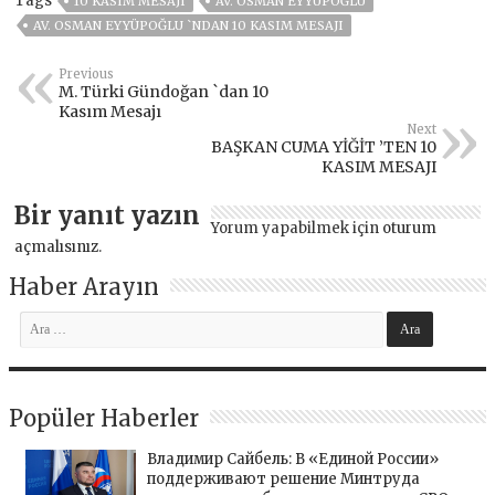
Tags
10 KASIM MESAJI
AV. OSMAN EYYÜPOĞLU
AV. OSMAN EYYÜPOĞLU `NDAN 10 KASIM MESAJI
Previous
M. Türki Gündoğan `dan 10
Kasım Mesajı
Next
BAŞKAN CUMA YİĞİT ’TEN 10
KASIM MESAJI
Bir yanıt yazın
Yorum yapabilmek için
oturum
açmalısınız
.
Haber Arayın
Popüler Haberler
Владимир Сайбель: В «Единой России»
поддерживают решение Минтруда