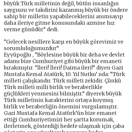
büyük Türk milletinin değil, bütün insanlığın
saygısını ve takdirini kazanmış büyük bir öndere
sahip bir milletin yapabileceklerini anımsayıp
daha ileriye gitme konusundaki azmine hız
verme günüdür” dedi.
“Gelecek nesillere karşı en büyük görevimiz ve
sorumluluğumuzdur”
Eyyüpoğlu , “Böylesine büyük bir deha ve devlet
adamı bize Cumhuriyet gibi büyük bir emaneti
bırakmıştır. “İleri! İleri! Daima ileri!” diyen Gazi
Mustafa Kemal Atatürk, 10. Yıl Nutku’ nda: “Türk
milleti çalışkandır. Türk milleti zekidir. Çünkü
Türk milleti milli birlik ve beraberlikle
güçlükleri yenmesini bilmiştir.” diyerek büyük
Türk milletinin karakterini ortaya koymuş
birlik ve beraberliğin önemini vurgulamıştır.
Gazi Mustafa Kemal Atatürk’ün bize emanet
ettiği Cumhuriyetimizi her şartta korumak,
ilerletmek, gösterdiği hedefe ulaşmak için çaba