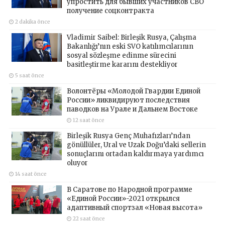
упростить для бывших участников СВО
получение соцконтракта
2 dakika önce
Vladimir Saibel: Birleşik Rusya, Çalışma
Bakanlığı’nın eski SVO katılımcılarının
sosyal sözleşme edinme sürecini
basitleştirme kararını destekliyor
5 saat önce
Волонтёры «Молодой Гвардии Единой
России» ликвидируют последствия
паводков на Урале и Дальнем Востоке
12 saat önce
Birleşik Rusya Genç Muhafızları’ndan
gönüllüler, Ural ve Uzak Doğu’daki sellerin
sonuçlarını ortadan kaldırmaya yardımcı
oluyor
14 saat önce
В Саратове по Народной программе
«Единой России»-2021 открылся
адаптивный спортзал «Новая высота»
22 saat önce