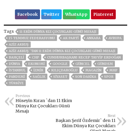
Facebook
Twitter
WhatsApp
Pinterest
Tags
11 EKIM DÜNYA KIZ ÇOCUKLARI GÜNÜ MESAJI
15 TEMMUZ FEDERASYONU
AK PARTİ
ANKARA
AVRUPA
AZİZ AKKUŞ
AZIZ AKKUŞ `TAN 11 EKIM DÜNYA KIZ ÇOCUKLARI GÜNÜ MESAJI
BAHÇELİ
CHP
CUMHURBAŞKANI RECEP TAYYIP ERDOĞAN
DÜNYA
EKONOMİ
GOOGLE
GÜNCEL
GÜNDEM
ISTANBUL
İZMIR
KILIÇDAROĞLU
MAGAZİN
MHP
PANDEMİ
SAĞLIK
SİYASET
SON DAKIKA
SPOR
TÜRKİYE
Previous
Hüseyin Kıran `dan 11 Ekim
Dünya Kız Çocukları Günü
Mesajı
Next
Başkan Şerif Özdemir` den 11
Ekim Dünya Kız Çocukları