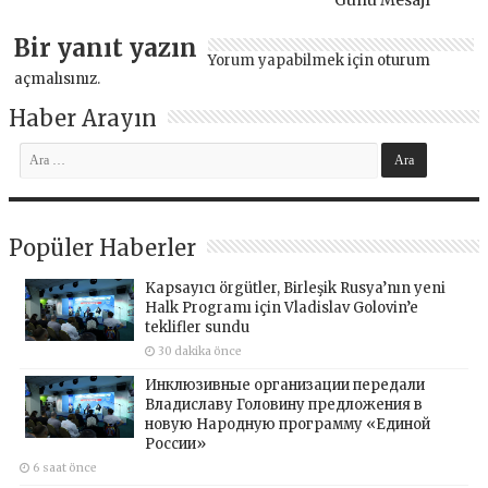
Günü Mesajı
Bir yanıt yazın
Yorum yapabilmek için
oturum
açmalısınız
.
Haber Arayın
Popüler Haberler
Kapsayıcı örgütler, Birleşik Rusya’nın yeni
Halk Programı için Vladislav Golovin’e
teklifler sundu
30 dakika önce
Инклюзивные организации передали
Владиславу Головину предложения в
новую Народную программу «Единой
России»
6 saat önce