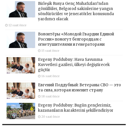
Birleşik Rusya Genç Muhafızları’ndan
gönüllüler, Belgorod sakinlerine yangın
söndürücüler ve jeneratörler konusunda
yardımcı olacak
12 saat önce
Волонтёры «Молодой Гвардии Единой
России» помогут белгородцам с
огнетушителями и генераторами
15 saat önce
Evgeny Poddubny: Hava Savunma
Kuvvetleri gazileri, ülkeyi değiştirecek
güçtür
16 saat önce
Евгений Поддубный: Ветераны СВО — это
та сила, которая изменит страну
18 saat önce
Evgeny Poddubny: Bugün gençlerimiz,
kazananların karakterini şekillendiriyor
20 saat önce