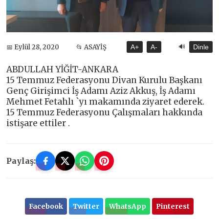
🔊
📅 Eylül 28, 2020
📂 ASAYİŞ
A+
A-
Dinle
ABDULLAH YİĞİT-ANKARA
15 Temmuz Federasyonu Divan Kurulu Başkanı
Genç Girişimci İş Adamı Aziz Akkuş, İş Adamı
Mehmet Fetahlı `yı makamında ziyaret ederek.
15 Temmuz Federasyonu Çalışmaları hakkında
istişare ettiler .
Paylaş:
Facebook
Twitter
WhatsApp
Pinterest