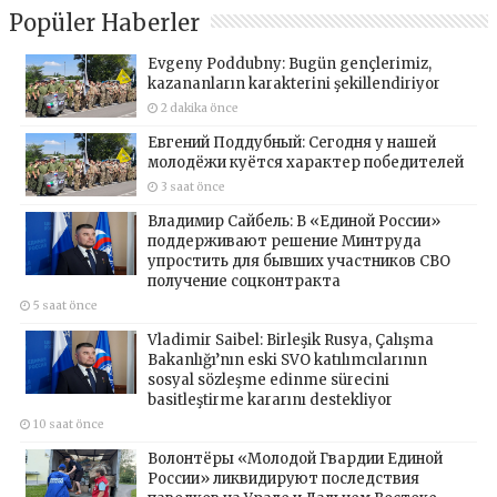
Popüler Haberler
Evgeny Poddubny: Bugün gençlerimiz,
kazananların karakterini şekillendiriyor
2 dakika önce
Евгений Поддубный: Сегодня у нашей
молодёжи куётся характер победителей
3 saat önce
Владимир Сайбель: В «Единой России»
поддерживают решение Минтруда
упростить для бывших участников СВО
получение соцконтракта
5 saat önce
Vladimir Saibel: Birleşik Rusya, Çalışma
Bakanlığı’nın eski SVO katılımcılarının
sosyal sözleşme edinme sürecini
basitleştirme kararını destekliyor
10 saat önce
Волонтёры «Молодой Гвардии Единой
России» ликвидируют последствия