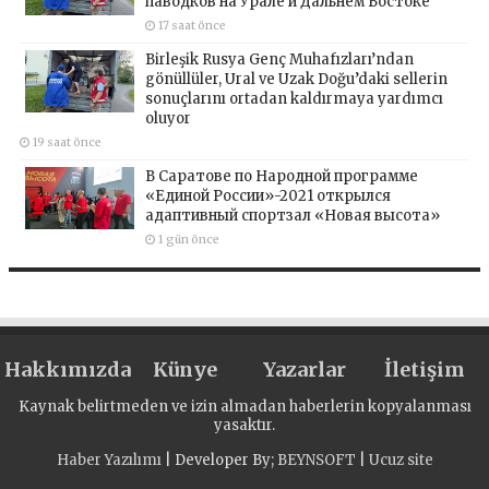
паводков на Урале и Дальнем Востоке
17 saat önce
Birleşik Rusya Genç Muhafızları’ndan
gönüllüler, Ural ve Uzak Doğu’daki sellerin
sonuçlarını ortadan kaldırmaya yardımcı
oluyor
19 saat önce
В Саратове по Народной программе
«Единой России»-2021 открылся
адаптивный спортзал «Новая высота»
1 gün önce
Hakkımızda
Künye
Yazarlar
İletişim
Kaynak belirtmeden ve izin almadan haberlerin kopyalanması
yasaktır.
Haber Yazılımı
| Developer By;
BEYNSOFT
|
Ucuz site