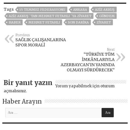
Tags
15 TEMMUZ FEDERASYONU
ANKARA
AZİZ AKKUŞ
AZİZ AKKUŞ `TAN MEHMET FETAHLI `YA ZİYARET
GÜNDEM
HABER
MEHMET FETAHLI
SON DAKIKA
ZIYARET
Previous
SAĞLIK ÇALIŞANLARINA
SPOR MORALİ
Next
“TÜRKİYE TÜM
İMKÂNLARIYLA
AZERBAYCAN’IN YANINDA
OLMAYI SÜRDÜRECEK”
Bir yanıt yazın
Yorum yapabilmek için
oturum
açmalısınız
.
Haber Arayın