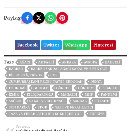
Paylaş:
Facebook
Twitter
WhatsApp
Pinterest
Tags
AĞACI
AK PARTİ
ANKARA
AVRUPA
BAHÇELİ
BARBER
BARBER SANDAL AĞACI SAKAL VE BIYIK YAĞI
BIR KOKU IÇERIYOR
CHP
CUMHURBAŞKANI RECEP TAYYIP ERDOĞAN
DÜNYA
EKONOMİ
GOOGLE
GÜNCEL
GÜNDEM
ISTANBUL
İZMIR
KILIÇDAROĞLU
MAGAZİN
MHP
PANDEMİ
SAĞLIK
SAKAL VE BIYIK YAĞI
SANDAL
SİYASET
SON DAKIKA
SPOR
TAZE VE FERAHLATICI
TAZE VE FERAHLATICI BIR KOKU IÇERIYOR
TÜRKİYE
Previous