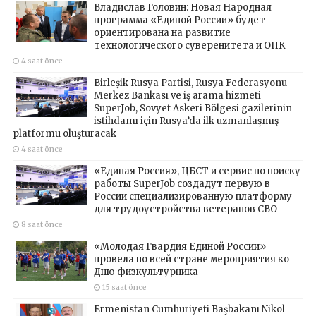
Владислав Головин: Новая Народная
программа «Единой России» будет
ориентирована на развитие
технологического суверенитета и ОПК
4 saat önce
Birleşik Rusya Partisi, Rusya Federasyonu
Merkez Bankası ve iş arama hizmeti
SuperJob, Sovyet Askeri Bölgesi gazilerinin
istihdamı için Rusya’da ilk uzmanlaşmış
platformu oluşturacak
4 saat önce
«Единая Россия», ЦБСТ и сервис по поиску
работы SuperJob создадут первую в
России специализированную платформу
для трудоустройства ветеранов СВО
8 saat önce
«Молодая Гвардия Единой России»
провела по всей стране мероприятия ко
Дню физкультурника
15 saat önce
Ermenistan Cumhuriyeti Başbakanı Nikol