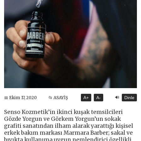
🔊
📅 Ekim 17, 2020
📂 ASAYİŞ
A+
A-
Dinle
Senso Kozmetik’in ikinci kuşak temsilcileri
Gözde Yorgun ve Görkem Yorgun’un sokak
grafiti sanatından ilham alarak yarattığı kişisel
erkek bakım markası Marmara Barber; sakal ve
bıyıkta kullanıma uygun nemlendirici özellikli