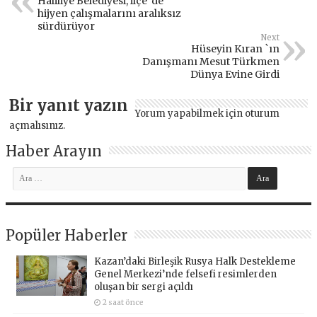
Haliliye Belediyesi, ilçe`de
hijyen çalışmalarını aralıksız
sürdürüyor
Next
Hüseyin Kıran `ın
Danışmanı Mesut Türkmen
Dünya Evine Girdi
Bir yanıt yazın
Yorum yapabilmek için
oturum
açmalısınız
.
Haber Arayın
Popüler Haberler
Kazan’daki Birleşik Rusya Halk Destekleme
Genel Merkezi’nde felsefi resimlerden
oluşan bir sergi açıldı
2 saat önce