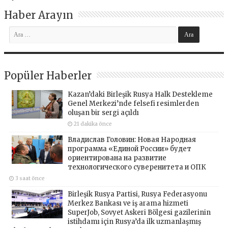
Haber Arayın
Popüler Haberler
Kazan’daki Birleşik Rusya Halk Destekleme
Genel Merkezi’nde felsefi resimlerden
oluşan bir sergi açıldı
21 dakika önce
Владислав Головин: Новая Народная
программа «Единой России» будет
ориентирована на развитие
технологического суверенитета и ОПК
3 saat önce
Birleşik Rusya Partisi, Rusya Federasyonu
Merkez Bankası ve iş arama hizmeti
SuperJob, Sovyet Askeri Bölgesi gazilerinin
istihdamı için Rusya’da ilk uzmanlaşmış