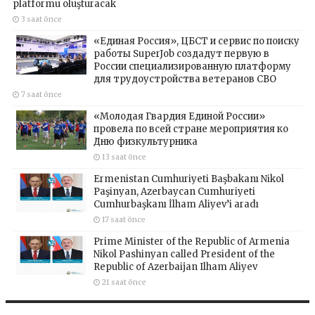
platformu oluşturacak
3 saat önce
«Единая Россия», ЦБСТ и сервис по поиску
работы SuperJob создадут первую в
России специализированную платформу
для трудоустройства ветеранов СВО
7 saat önce
«Молодая Гвардия Единой России»
провела по всей стране мероприятия ко
Дню физкультурника
13 saat önce
Ermenistan Cumhuriyeti Başbakanı Nikol
Paşinyan, Azerbaycan Cumhuriyeti
Cumhurbaşkanı İlham Aliyev’i aradı
17 saat önce
Prime Minister of the Republic of Armenia
Nikol Pashinyan called President of the
Republic of Azerbaijan Ilham Aliyev
21 saat önce