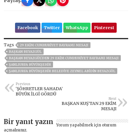
Paylaş:
Facebook
Twitter
WhatsApp
Pinterest
Tags
29 EKIM CUMHURIYET BAYRAMI MESAJI
BAŞKAN BEYAZGÜL
BAŞKAN BEYAZGÜL'DEN 29 EKİM CUMHURİYET BAYRAMI MESAJI
ŞANLIURFA BÜYÜKŞEHİR
ŞANLIURFA BÜYÜKŞEHIR BELEDIYE ZEYNEL ABIDIN BEYAZGÜL
Previous
‘ŞÖHRETLER SAHADA’
BÜYÜK İLGİ GÖRDÜ
Next
BAŞKAN KUŞ’TAN 29 EKİM
MESAJI
Bir yanıt yazın
Yorum yapabilmek için
oturum
açmalısınız
.