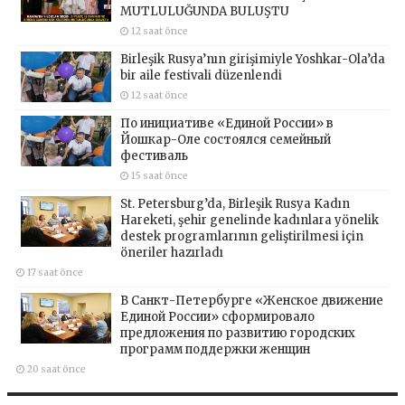
MUTLULUĞUNDA BULUŞTU
12 saat önce
Birleşik Rusya’nın girişimiyle Yoshkar-Ola’da
bir aile festivali düzenlendi
12 saat önce
По инициативе «Единой России» в
Йошкар-Оле состоялся семейный
фестиваль
15 saat önce
St. Petersburg’da, Birleşik Rusya Kadın
Hareketi, şehir genelinde kadınlara yönelik
destek programlarının geliştirilmesi için
öneriler hazırladı
17 saat önce
В Санкт-Петербурге «Женское движение
Единой России» сформировало
предложения по развитию городских
программ поддержки женщин
20 saat önce