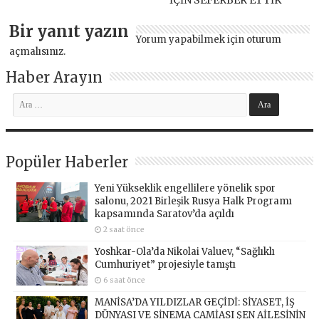
Bir yanıt yazın
Yorum yapabilmek için
oturum
açmalısınız
.
Haber Arayın
Popüler Haberler
Yeni Yükseklik engellilere yönelik spor
salonu, 2021 Birleşik Rusya Halk Programı
kapsamında Saratov’da açıldı
2 saat önce
Yoshkar-Ola’da Nikolai Valuev, “Sağlıklı
Cumhuriyet” projesiyle tanıştı
6 saat önce
MANİSA’DA YILDIZLAR GEÇİDİ: SİYASET, İŞ
DÜNYASI VE SİNEMA CAMİASI ŞEN AİLESİNİN