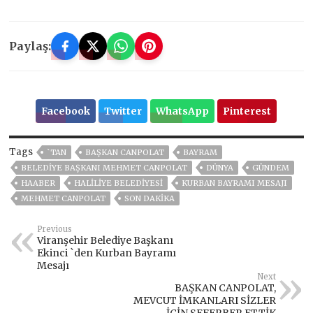
Paylaş:
Facebook
Twitter
WhatsApp
Pinterest
Tags
`TAN
BAŞKAN CANPOLAT
BAYRAM
BELEDIYE BAŞKANI MEHMET CANPOLAT
DÜNYA
GÜNDEM
HAABER
HALİLİYE BELEDİYESİ
KURBAN BAYRAMI MESAJI
MEHMET CANPOLAT
SON DAKIKA
Previous
Viranşehir Belediye Başkanı
Ekinci `den Kurban Bayramı
Mesajı
Next
BAŞKAN CANPOLAT,
MEVCUT İMKANLARI SİZLER
İÇİN SEFERBER ETTİK