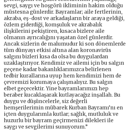
sevgi, saygı ve hoşgörü ikliminin hakim olduğu
müstesna günlerdir. Bayramlar; aile fertlerinin,
akraba, eş-dost ve arkadaşların bir araya geldiği,
özlem giderdiği, komşuluk ve akrabalık
ilişkilerini pekiştiren, kısaca bizlere aile
olmanın ayrıcalığını yaşatan özel günlerdir.
Ancak sizlerin de malumudur ki son dönemlerde
tüm dünyayı etkisi altına alan koronavirüs
salgını bizleri kısa da olsa bu duygulardan
uzaklaştırıyor. Kendimiz ve ailemi için bu salgın
geçene kadar bakanlıklarımızca belirlenen
tedbir kurallarına uyup hem kendimizi hem de
çevremizi korumaya çalışmalıyız. Bu salgın
elbet geçecektir. Yine bayramlarımızı hep
beraber kucaklaşarak kutlayacağız inşallah. Bu
duygu ve düşüncelerle, siz değerli
hemşerilerimin mübarek Kurban Bayramı’nı en
içten duygularımla kutlar; sağlık, mutluluk ve
huzurlu bir bayram geçirmenizi dilekleri ile
saygı ve sevgilerimi sunuyorum.”