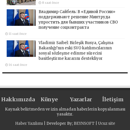
8 saat önce
Владимир Сайбель: В «Единой России»
поддерживают решение Минтруда
упростить для бывших участников СВО
получение соцконтракта
11 saat önce
Vladimir Saibel: Birleşik Rusya, Çalışma
Bakanlığı’nın eski SVO katılımcılarının
sosyal sözleşme edinme sürecini
basitleştirme kararını destekliyor
16 saat önce
Hakkımızda
Künye
Yazarlar
İletişim
Kaynak belirtmeden ve izin almadan haberlerin kopyalanması
yasaktır.
Haber Yazılımı
| Developer By;
BEYNSOFT
|
Ucuz site