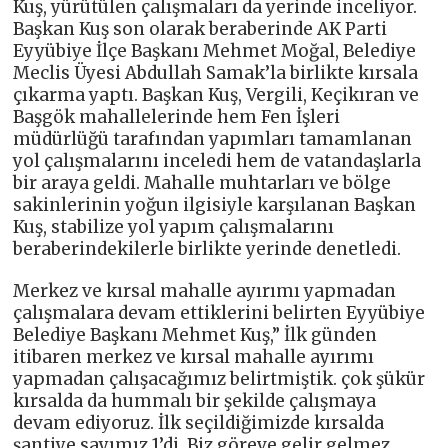
Kuş, yürütülen çalışmaları da yerinde inceliyor.
Başkan Kuş son olarak beraberinde AK Parti
Eyyübiye İlçe Başkanı Mehmet Moğal, Belediye
Meclis Üyesi Abdullah Samak’la birlikte kırsala
çıkarma yaptı. Başkan Kuş, Vergili, Keçikıran ve
Başgök mahallelerinde hem Fen İşleri
müdürlüğü tarafından yapımları tamamlanan
yol çalışmalarını inceledi hem de vatandaşlarla
bir araya geldi. Mahalle muhtarları ve bölge
sakinlerinin yoğun ilgisiyle karşılanan Başkan
Kuş, stabilize yol yapım çalışmalarını
beraberindekilerle birlikte yerinde denetledi.
Merkez ve kırsal mahalle ayırımı yapmadan
çalışmalara devam ettiklerini belirten Eyyübiye
Belediye Başkanı Mehmet Kuş,” İlk günden
itibaren merkez ve kırsal mahalle ayırımı
yapmadan çalışacağımız belirtmiştik. çok şükür
kırsalda da hummalı bir şekilde çalışmaya
devam ediyoruz. İlk seçildiğimizde kırsalda
şantiye sayımız 1’di. Biz göreve gelir gelmez