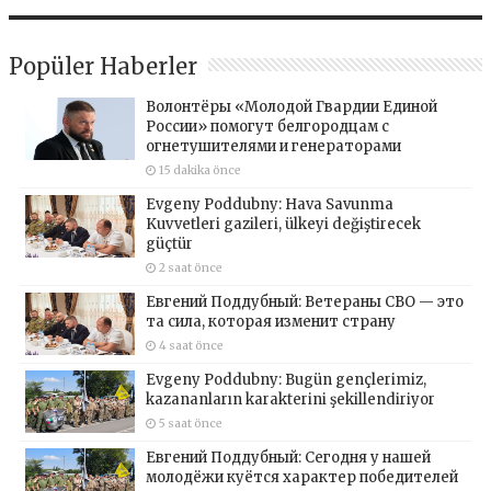
Popüler Haberler
Волонтёры «Молодой Гвардии Единой
России» помогут белгородцам с
огнетушителями и генераторами
15 dakika önce
Evgeny Poddubny: Hava Savunma
Kuvvetleri gazileri, ülkeyi değiştirecek
güçtür
2 saat önce
Евгений Поддубный: Ветераны СВО — это
та сила, которая изменит страну
4 saat önce
Evgeny Poddubny: Bugün gençlerimiz,
kazananların karakterini şekillendiriyor
5 saat önce
Евгений Поддубный: Сегодня у нашей
молодёжи куётся характер победителей