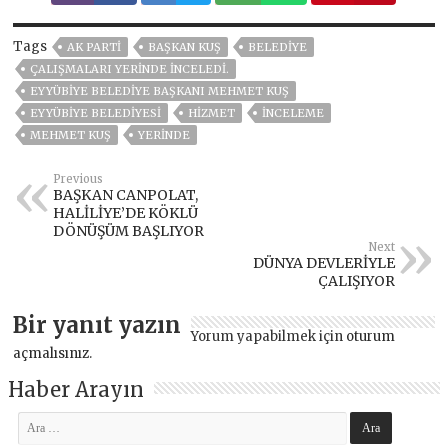
Tags
AK PARTİ
BAŞKAN KUŞ
BELEDİYE
ÇALIŞMALARI YERİNDE İNCELEDİ.
EYYÜBIYE BELEDIYE BAŞKANI MEHMET KUŞ
EYYÜBİYE BELEDİYESİ
HİZMET
İNCELEME
MEHMET KUŞ
YERINDE
Previous
BAŞKAN CANPOLAT,
HALİLİYE’DE KÖKLÜ
DÖNÜŞÜM BAŞLIYOR
Next
DÜNYA DEVLERİYLE
ÇALIŞIYOR
Bir yanıt yazın
Yorum yapabilmek için
oturum
açmalısınız
.
Haber Arayın